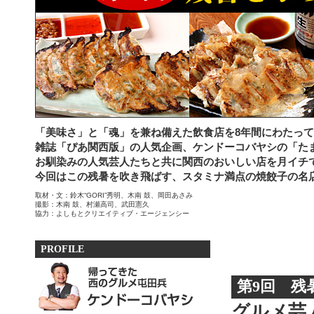
「美味さ」と「魂」を兼ね備えた飲食店を8年間にわたっ
雑誌「ぴあ関西版」の人気企画、ケンドーコバヤシの「たま
お馴染みの人気芸人たちと共に関西のおいしい店を月イチ
今回はこの残暑を吹き飛ばす、スタミナ満点の焼餃子の名
取材・文：鈴木“GORI”秀明、木南 鼓、岡田あさみ
撮影：木南 鼓、村瀬高司、武田憲久
協力：よしもとクリエイティブ・エージェンシー
PROFILE
第9回 残
グルメ芸