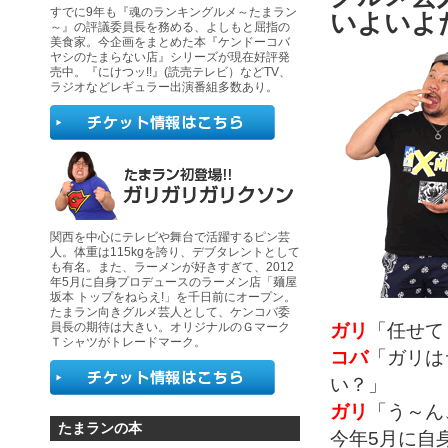
すでに9年も『魂のランキングルメ～たまラン
いよいよ
～』の評議委員長を務める、よしもと屈指の
美食家。今企画をまとめた本『ケンドーコバ
ヤシのたまらない店』シリーズが現在好評発
売中。『にけつッ!!』(読売テレビ）などTV、
ラジオなどレギュラー出演番組多数あり。
関西を中心にテレビや舞台で活躍するピン芸
人。体重は115kgを誇り、デブタレントとして
も有名。また、ラーメンが好きすぎて、2012
年5月に自身プロデュースのラーメン店「麺屋
坂本 トップをねらえ!」を千日前にオープン。
たまラン向きグルメ芸人として、ケンコバ委
ガリ
「任せて
員長の期待は大きい。オリジナルのＧマーク
Ｔシャツがトレードマーク。
コバ
「ガリは
い？」
ガリ
「う～ん
たまランの本
今年5月に自