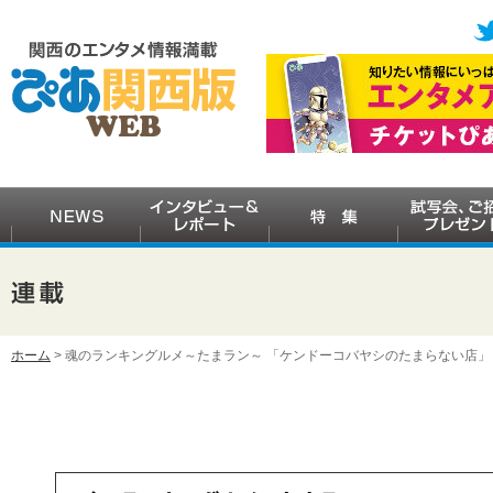
ホーム
> 魂のランキングルメ～たまラン～ 「ケンドーコバヤシのたまらない店」