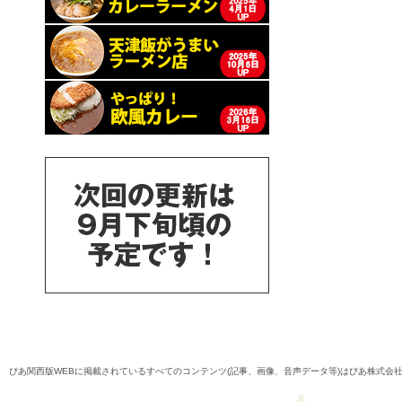
ぴあ関西版WEBに掲載されているすべてのコンテンツ(記事、画像、音声データ等)はぴあ株式会