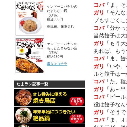
コバ
「ま、そ
ケンドーコバヤシの
たまらない店
ガリ
「そんな
（ぴあ）
プもすごくこ
税込680円
※現在、在庫切れ
コバ
「分かっ
当然餃子は大
ガリ
「もう大
ケンドーコバヤシの
もっとたまらない店
あれば、もう
（ぴあ）
税込680円
コバ
「ま、餃
購入はコチラ
ガリ
「いや、
ルと餃子は一
コバ
「た、確
たまラン記事一覧
ガリ
「あ～早
コバ
「ビール
役は餃子なん
ガリ
「そうで
コバ
「ま、オ