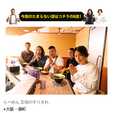
らーめん
五劫のすりきれ
●大阪・扇町