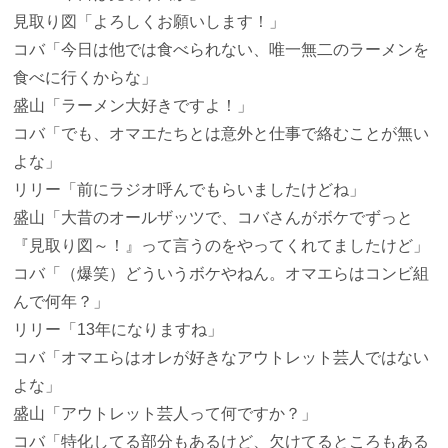
見取り図
「よろしくお願いします！」
コバ
「今日は他では食べられない、唯一無二のラーメンを
食べに行くからな」
盛山
「ラーメン大好きですよ！」
コバ
「でも、オマエたちとは意外と仕事で絡むことが無い
よな」
リリー
「前にラジオ呼んでもらいましたけどね」
盛山
「大昔のオールザッツで、コバさんがボケでずっと
『見取り図～！』って言うのをやってくれてましたけど」
コバ
「（爆笑）どういうボケやねん。オマエらはコンビ組
んで何年？」
リリー
「13年になりますね」
コバ
「オマエらはオレが好きなアウトレット芸人ではない
よな」
盛山
「アウトレット芸人って何ですか？」
コバ
「特化してる部分もあるけど、欠けてるところもある