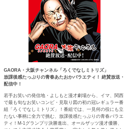
GAORA
・大阪チャンネル「ろくでなしミトリズ」
放課後感たっぷりの青春あたおかバラエティ！
絶賛放送・
配信中！
若手お笑いの発信地・よしもと漫才劇場から、イマ、関西
で最も旬なお笑いコンビ・見取り図の初の冠レギュラー番
組「ろくでなしミトリズ」！番組では、一見何の役にも立
たない事柄に全力で挑む、放課後感たっぷりの青春バラエ
ティ！M-1グランプリ決勝進出、オールザッツ漫才優勝、