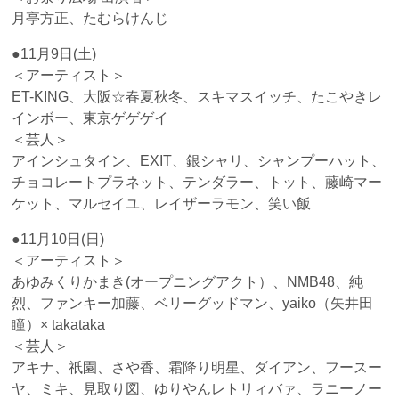
月亭方正、たむらけんじ
●11月9日(土)
＜アーティスト＞
ET-KING、大阪☆春夏秋冬、スキマスイッチ、たこやきレ
インボー、東京ゲゲゲイ
＜芸人＞
アインシュタイン、EXIT、銀シャリ、シャンプーハット、
チョコレートプラネット、テンダラー、トット、藤崎マー
ケット、マルセイユ、レイザーラモン、笑い飯
●11月10日(日)
＜アーティスト＞
あゆみくりかまき(オープニングアクト）、NMB48、純
烈、ファンキー加藤、ベリーグッドマン、yaiko（矢井田
瞳）× takataka
＜芸人＞
アキナ、祇園、さや香、霜降り明星、ダイアン、フースー
ヤ、ミキ、見取り図、ゆりやんレトリィバァ、ラニーノー