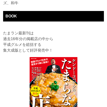
ズ、和牛
BOOK
たまラン最新刊は
過去16年分の掲載店の中から
平成グルメを総括する
集大成版として好評発売中！