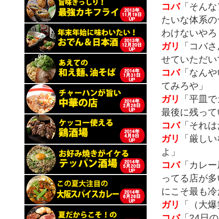
コバ
「そんな
たいな体系の
わけないやろ
ガリ
「コバさ
せていただい
コバ
「なんや
てみろや」
ガリ
「平皿で
最後に残って
コバ
「それは
ガリ
「厳しい
よ」
コバ
「カレー
ってる店が多
にこそ最も冷
ガリ
「（大爆
コバ
「24日