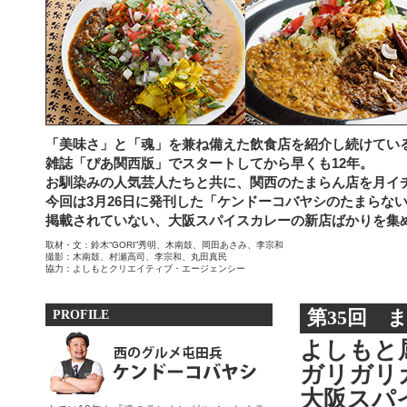
「美味さ」と「魂」を兼ね備えた飲食店を紹介し続けてい
雑誌「ぴあ関西版」でスタートしてから早くも12年。
お馴染みの人気芸人たちと共に、関西のたまらん店を月イ
今回は3月26日に発刊した「ケンドーコバヤシのたまらな
掲載されていない、大阪スパイスカレーの新店ばかりを集
取材・文：鈴木“GORI”秀明、木南鼓、岡田あさみ、李宗和
撮影：木南鼓、村瀬高司、李宗和、丸田真民
協力：よしもとクリエイティブ・エージェンシー
PROFILE
第35回 
よしもと
ガリガリ
大阪スパ