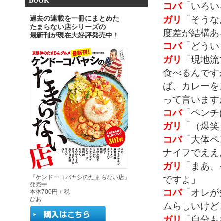
BOOK
コバ
「いろい
ガリ
「そうな
過去の連載を一冊にまとめた
たまらない店シリーズの
度差が結構あ
最新刊が現在大好評発売中！
コバ
「どうい
ガリ
「現地流
食べるんです
ば、カレーを
って言います
コバ
「ペンチ
ガリ
「（爆笑
コバ
「大体ペ
ナイフでええ
ガリ
「まあ、
ですよ」
『ケンドーコバヤシのたまらない店』
発売中
コバ
「オレが
本体700円＋税
ぴあ
ムらしいけど
ガリ
「自分も