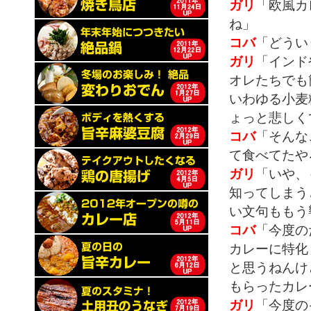
ガリ
「欧風カ
ね」
コバ
「どうい
ガリ
「インド
オレたちでも
いわゆる小麦
ょっと悲しく
コバ
「そんな
て食べてたや
ガリ
「いや、
知ってしまう
い文句ももう
コバ
「今度の
カレーに特化
と思うねんけ
もらったカレ
ガリ
「今度の