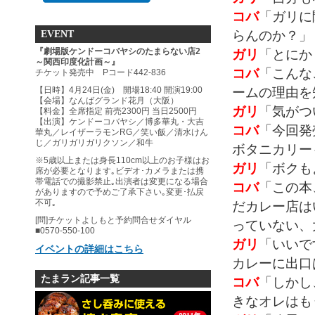
コバ
「ガリに
らんのか？」
EVENT
ガリ
「とにか
『劇場版ケンドーコバヤシのたまらない店2
～関西印度化計画～』
コバ
「こんな
チケット発売中 Pコード442-836
ームの理由を
【日時】4月24日(金) 開場18:40 開演19:00
【会場】なんばグランド花月（大阪）
ガリ
「気がつ
【料金】全席指定 前売2300円 当日2500円
【出演】ケンドーコバヤシ／博多華丸・大吉
コバ
「今回発
華丸／レイザーラモンRG／笑い飯／清水けん
じ／ガリガリガリクソン／和牛
ボタニカリー
※5歳以上または身長110cm以上のお子様はお
ガリ
「ボクも
席が必要となります｡ビデオ･カメラまたは携
帯電話での撮影禁止｡出演者は変更になる場合
コバ
「この本
がありますので予めご了承下さい｡変更･払戻
不可｡
だカレー店は
[問]チケットよしもと予約問合せダイヤル
っていない、
■0570-550-100
ガリ
「いいで
イベントの詳細はこちら
カレーに出口
たまラン記事一覧
コバ
「しかし
きなオレはも