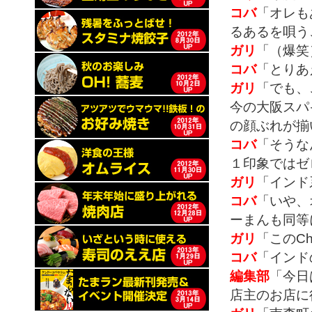
コバ
「オレも
るあるを唄う
ガリ
「（爆笑
コバ
「とりあ
ガリ
「でも、
今の大阪スパ
の顔ぶれが揃
コバ
「そうな
１印象ではゼロ
ガリ
「インド
コバ
「いや、
ーまんも同等
ガリ
「このC
コバ
「インド
編集部
「今日
店主のお店に