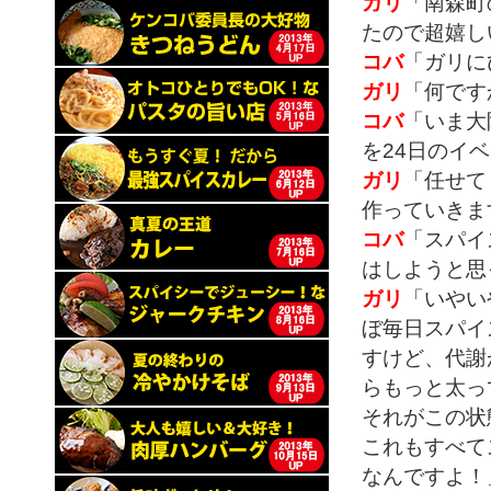
ガリ
「南森町
たので超嬉し
コバ
「ガリに
ガリ
「何です
コバ
「いま大
を24日のイ
ガリ
「任せて
作っていきま
コバ
「スパイ
はしようと思
ガリ
「いやい
ぼ毎日スパイ
すけど、代謝
らもっと太っ
それがこの状
これもすべて
なんですよ！