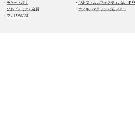
・
チケットぴあ
・
ぴあフィルムフェスティバル（PF
・
ぴあプレミアム会員
・
ホノルルマラソン ぴあツアー
・
ウレぴあ総研