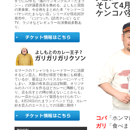
すでに12年も『魂のランキングルメ～たまラ
そして4
ン～』の評議委員長を務める、よしもと屈指
の美食家。今企画をまとめた本『ケンドーコ
ケンコバ
バヤシのたまらない店』シリーズが現在好評
発売中。『にけつッ!!』(読売テレビ）など
TV、ラジオなどレギュラー出演番組多数あ
り。
ＧマークのＴシャツをトレードマークに活躍
するピン芸人。料理が得意で飲食にも精通し
ているが、最近はスパイスカレーにハマって
しまい、大阪の有名店はほぼ制覇。オリジナ
ルのスパイスを作るほどカレーに陶酔してお
り、店を出すとの噂が絶えないことからも、
カレー店からはスパイ疑惑をかけられてい
る。4月24日のたまランイベントでは、カレー
好き芸人のエースとしての活躍に期待！
コバ
「ホンマ
ガリ
「食べま