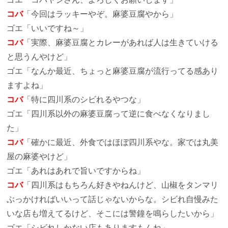
コバ
「今回はラッキーやぞ。麻婆豆腐やから」
ゴエ
「いいですね～」
コバ
「実際、麻婆豆腐とカレーがあれば人は生きていける
と思うんやけど」
ゴエ
「なんか最近、ちょっと麻婆豆腐が流行ってる感あり
ますよね」
コバ
「特に四川系のシビれるやつな」
ゴエ
「四川系以外の麻婆豆腐って逆に食べなくなりまし
た」
コバ
「確かに最近、外食ではほぼ四川系やな。家では丸美
屋の麻婆やけど」
ゴエ
「あれはあれで旨いですからね」
コバ
「四川系はもちろん好きやねんけど、山椒をタンマリ
ぶっかければいいって話じゃないからな。シビれ自慢みた
いな店も増えてるけど、そこには警鐘を鳴らしたいから」
ゴエ
「シビれしかない店もありますもんね」