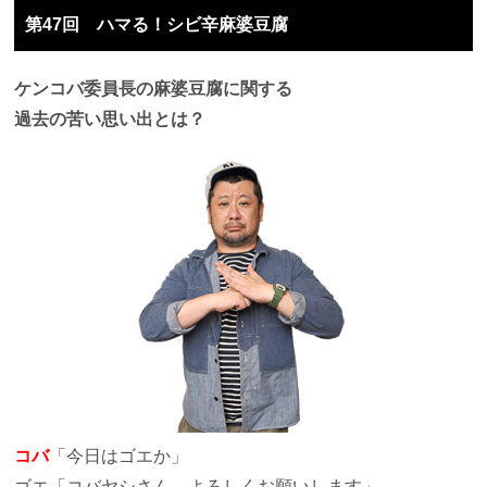
第47回 ハマる！シビ辛麻婆豆腐
ケンコバ委員長の麻婆豆腐に関する
過去の苦い思い出とは？
コバ
「今日はゴエか」
ゴエ
「コバヤシさん、よろしくお願いします」