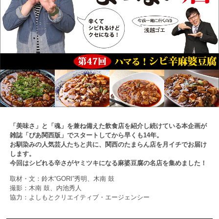
「美味さ」と「魂」を兼ね備えた飲食店を紹介し続けている本企画が
雑誌「ぴあ関西版」でスタートしてから早くも14年。
お馴染みの人気芸人たちと共に、関西のたまらん店を月イチでお届け
します。
今回はシビれる辛さがヤミツキになる麻婆豆腐の名店を集めました！
取材・文：鈴木“GORI”秀明、木南 鼓
撮影：木南 鼓、内池秀人
協力：よしもとクリエイティブ・エージェンシー