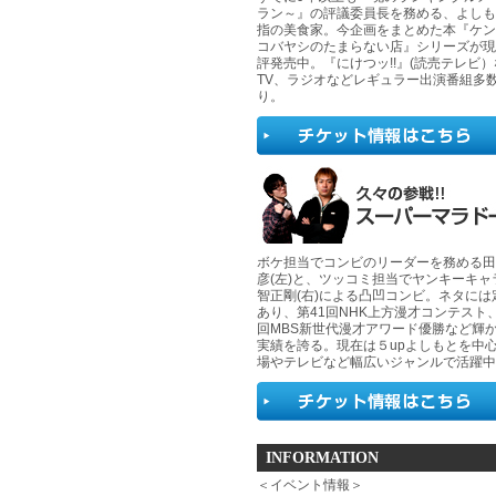
ラン～』の評議委員長を務める、よしも
指の美食家。今企画をまとめた本『ケン
コバヤシのたまらない店』シリーズが現
評発売中。『にけつッ!!』(読売テレビ
TV、ラジオなどレギュラー出演番組多
り。
ボケ担当でコンビのリーダーを務める田
彦(左)と、ツッコミ担当でヤンキーキャ
智正剛(右)による凸凹コンビ。ネタには
あり、第41回NHK上方漫才コンテスト
回MBS新世代漫才アワード優勝など輝
実績を誇る。現在は５upよしもとを中
場やテレビなど幅広いジャンルで活躍中
INFORMATION
＜イベント情報＞