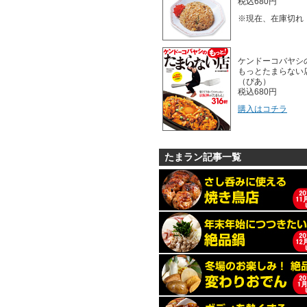
税込680円
※現在、在庫切れ
ケンドーコバヤシ
もっとたまらない
（ぴあ）
税込680円
購入はコチラ
たまラン記事一覧