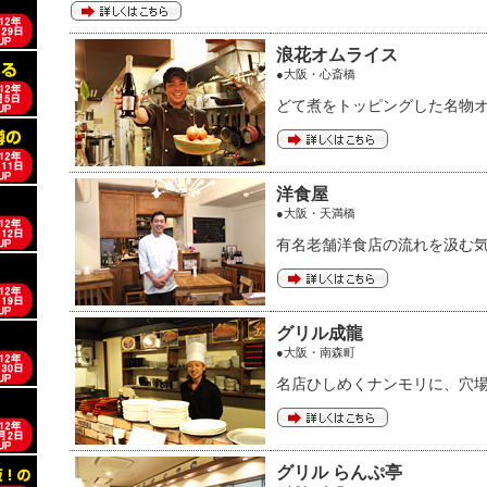
浪花オムライス
●大阪・心斎橋
どて煮をトッピングした名物
洋食屋
●大阪・天満橋
有名老舗洋食店の流れを汲む
グリル成龍
●大阪・南森町
名店ひしめくナンモリに、穴
グリル らんぷ亭