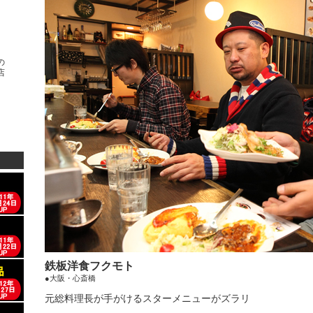
の
店
鉄板洋食フクモト
●大阪・心斎橋
元総料理長が手がけるスターメニューがズラリ