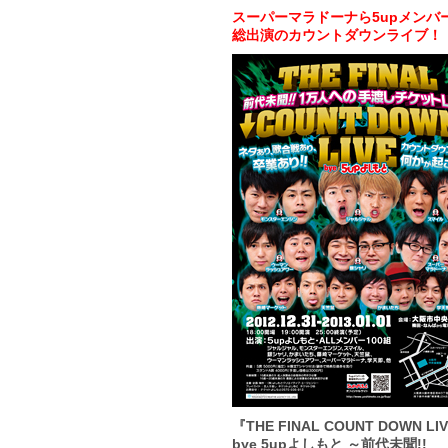
スーパーマラドーナら5upメンバ
総出演のカウントダウンライブ！
『THE FINAL COUNT DOWN LI
bye 5upよしもと ～前代未聞!!