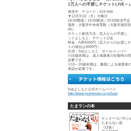
1万人への手渡しチケットLIVE～
発売中 Ｐコード：424-948
▼12月31日（月）大晦日
18:00開場／19:00開演／25:00終演予定
場所：大阪市中央体育館（大阪市港区田中
40）
チケット販売方法：芸人からの手渡し、
ットよしもと、チケットぴあ
料金：A席4000円（芸人からのお渡し
トの場合は3000円）
出演：5upよしもと オールメンバー
※16歳未満は、成人保護者の往復時の
必要です。
※16～20歳未満は、書面による保護者
承諾が必要です。
5upよしもと公式ホームページ
http://www.yoshimoto.co.jp/5up/
たまランの本
ケンドーコバヤシ
たまらない店
（ぴあ）