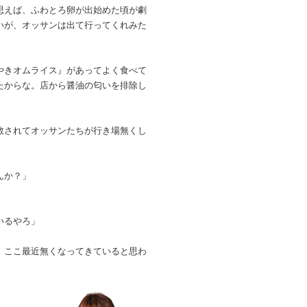
思えば、ふわとろ卵が出始めた頃が劇
いが、オッサンは出て行ってくれみた
やきオムライス』があってよく食べて
たからな。店から醤油の匂いを排除し
教されてオッサンたちが行き場無くし
んか？」
いるやろ」
、ここ最近無くなってきていると思わ