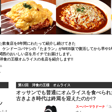
た飲食店を8年間にわたって紹介し続けてきた
ケンドーコバヤシの「たまラン」がWEB版で復活してから早や1年
関西のおいしい店を月イチでお届けします。
洋食の王様オムライスの名店を紹介します!!
さみ
ー
第12回 洋食の王様 オムライス
オッサンでも普通にオムライスを食べられ
古きよき時代は終焉を迎えたのか!?
スーパーマラドーナ
「コ
～たま