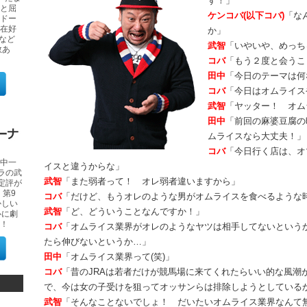
す！」
と屈
ケンコバ(以下コバ)
「な
ドー
在好
か」
）など
武智
「いやいや、めっち
数あ
コバ
「もう２度と会うこ
田中
「今日のテーマは何
コバ
「今日はオムライス
武智
「ヤッター！ オム
田中
「前回の麻婆豆腐の
ムライスなら大丈夫！」
コバ
「今日行く店は、オ
中一
イスと違うからな」
ラの武
武智
「また弱者って！ オレ弱者違いますから」
定評が
、第9
コバ
「だけど、もうオレのような男がオムライスを食べるような
かしい
武智
「ど、どういうことなんですか！」
心に劇
！
コバ
「オムライス業界がオレのようなヤツは相手してないという
たら伸びないというか…」
田中
「オムライス業界って(笑)」
コバ
「昔のJRAは若者だけが競馬場に来てくれたらいい的な風潮
で、今は女の子受けを狙ってオッサンらは排除しようとしている
武智
「そんなことないでしょ！ だいたいオムライス業界なんて