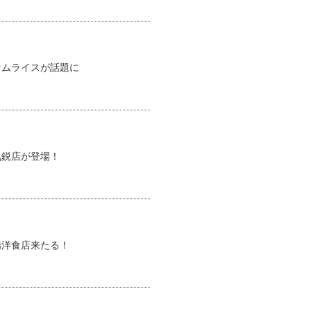
オムライスが話題に
気鋭店が登場！
場洋食店来たる！