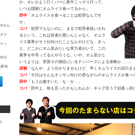
か、オレがよく行くバーに夜中こっそり行って、
』
いつも隠密にオムライス食べてるから」
田中
「オムライスを食べることは犯罪なんです
か」
3-1-
コバ
「犯罪でもないのに、まるで犯罪者扱いされ
チケ
るという。これは若者が悪いんじゃなく、オムラ
イス業界がそう仕向けたことなんやけどな、きっ
チケッ
と、どこかにオム皇みたいな実力者がいて、この
業界を牛耳ってるんやろうな。いや、オム皇がと
同伴が
いうよりは、実質その側近にいるナンバー２による策略か……」
の参加
武智
「なんや、よう分かりませんけど、早くオムライスの店行き
コバ
「今日はそんなオッサン向けの昔ながらのオムライスが食べ
田中
「もうお腹すいた・な・か…」
コバ
「田中よ、前も言ったかもしれんが、ギャグ言うて顔真っ赤
の