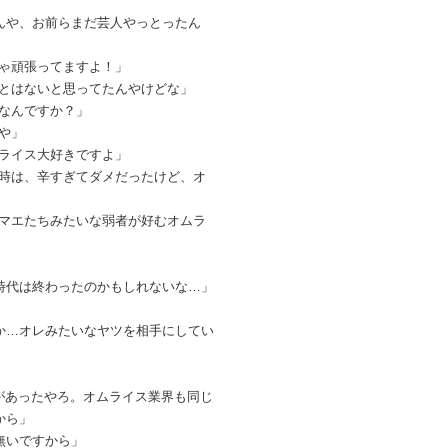
んや、お前らまだ芸人やっとったん
ゃ頑張ってますよ！」
とはないと思ってたんやけどな」
なんですか？」
や」
ライス大好きですよ」
時は、辛すぎてダメだったけど、オ
マエたちみたいな弱者が好むオムラ
時代は終わったのかもしれないな…」
か…オレみたいなヤツを相手にしてい
があったやろ。オムライス業界も同じ
から」
無いですから」