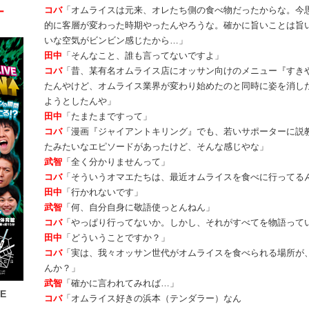
コバ
「オムライスは元来、オレたち側の食べ物だったからな。今
ー
的に客層が変わった時期やったんやろうな。確かに旨いことは旨
いな空気がビンビン感じたから…」
田中
「そんなこと、誰も言ってないですよ」
コバ
「昔、某有名オムライス店にオッサン向けのメニュー『すき
たんやけど、オムライス業界が変わり始めたのと同時に姿を消し
ようとしたんや」
田中
「たまたまですって」
コバ
「漫画『ジャイアントキリング』でも、若いサポーターに説
たみたいなエピソードがあったけど、そんな感じやな」
武智
「全く分かりませんって」
コバ
「そういうオマエたちは、最近オムライスを食べに行ってる
田中
「行かれないです」
武智
「何、自分自身に敬語使っとんねん」
コバ
「やっぱり行ってないか。しかし、それがすべてを物語って
田中
「どういうことですか？」
コバ
「実は、我々オッサン世代がオムライスを食べられる場所が
んか？」
武智
「確かに言われてみれば…」
VE
コバ
「オムライス好きの浜本（テンダラー）なん