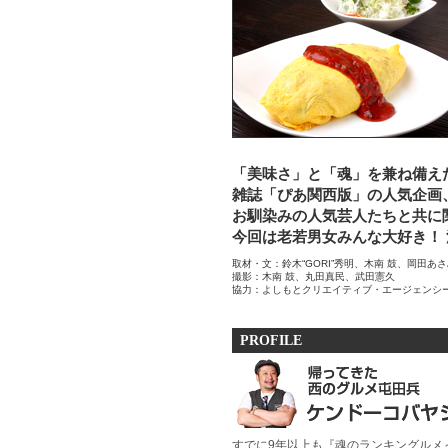
「美味さ」と「魂」を兼ね備え
雑誌「ぴあ関西版」の人気企画、
お馴染みの人気芸人たちと共に
今回は老若男女みんな大好き！ 
取材・文：鈴木“GORI”秀明、木南 鼓、岡田あ
撮影：木南 鼓、丸田真民、武田憲久
協力：よしもとクリエイティブ・エージェンシ
PROFILE
すでに9年以上も『魂のランキングルメ