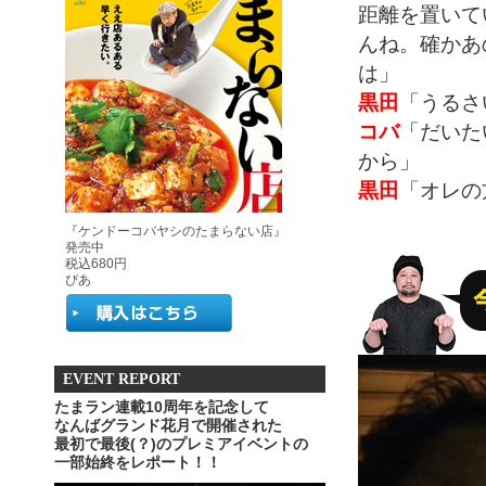
距離を置いて
んね。確かあ
は」
黒田
「うるさ
コバ
「だいた
から」
黒田
「オレの
『ケンドーコバヤシのたまらない店』
発売中
税込680円
ぴあ
EVENT REPORT
たまラン連載10周年を記念して
なんばグランド花月で開催された
最初で最後(？)のプレミアイベントの
一部始終をレポート！！