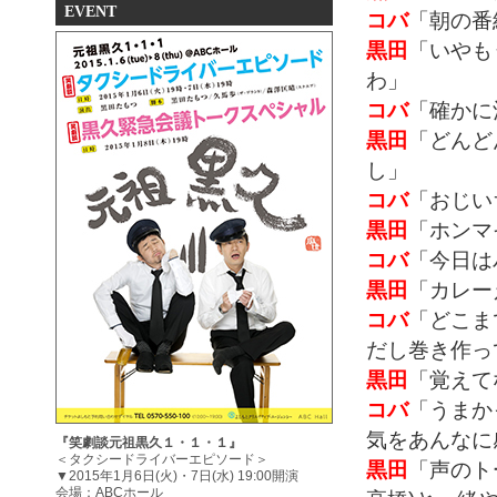
EVENT
コバ
「朝の番
黒田
「いやも
わ」
コバ
「確かに
黒田
「どんど
し」
コバ
「おじい
黒田
「ホンマ
コバ
「今日は
黒田
「カレー
コバ
「どこま
だし巻き作っ
黒田
「覚えて
コバ
「うまか
気をあんなに
『笑劇談元祖黒久１・１・１』
＜タクシードライバーエピソード＞
黒田
「声のト
▼2015年1月6日(火)・7日(水) 19:00開演
会場：ABCホール