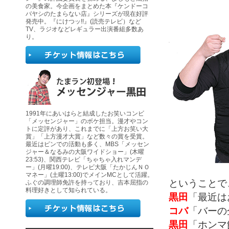
の美食家。今企画をまとめた本『ケンドーコ
バヤシのたまらない店』シリーズが現在好評
発売中。『にけつッ!!』(読売テレビ）など
TV、ラジオなどレギュラー出演番組多数あ
り。
1991年にあいはらと結成したお笑いコンビ
「メッセンジャー」のボケ担当。漫才やコン
トに定評があり、これまでに「上方お笑い大
賞」「上方漫才大賞」など数々の賞を受賞。
最近はピンでの活動も多く、MBS「メッセン
ジャー＆なるみの大阪ワイドショー」(木曜
23:53)、関西テレビ「ちゃちゃ入れマンデ
ー」(月曜19:00)、テレビ大阪「たかじんＮＯ
マネー」(土曜13:00)でメインMCとして活躍。
ということで
ふぐの調理師免許を持っており、吉本屈指の
料理好きとして知られている。
黒田
「最近は
コバ
「バーの
黒田
「ホンマ