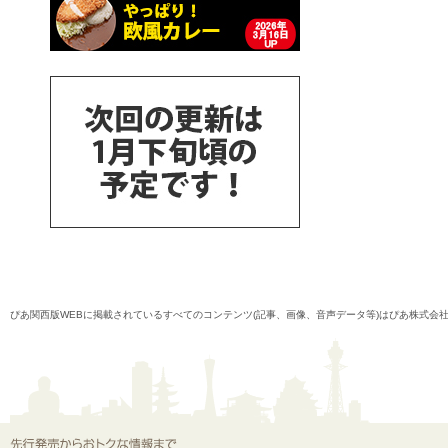
ぴあ関西版WEBに掲載されているすべてのコンテンツ(記事、画像、音声データ等)はぴあ株式会