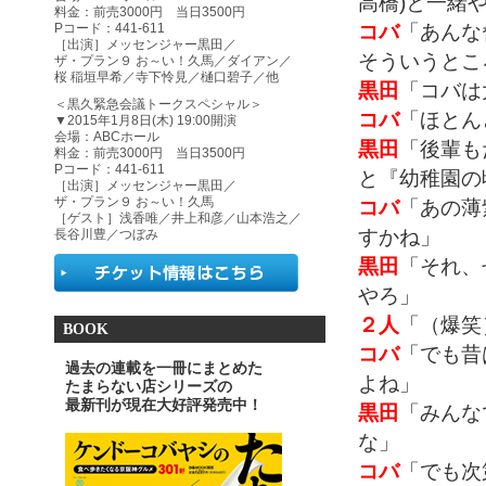
高橋)と一緒や
料金：前売3000円 当日3500円
コバ
「あんな
Pコード：441-611
［出演］メッセンジャー黒田／
そういうとこ
ザ・プラン９ お～い！久馬／ダイアン／
桜 稲垣早希／寺下怜見／樋口碧子／他
黒田
「コバは
＜黒久緊急会議トークスペシャル＞
コバ
「ほとん
▼2015年1月8日(木) 19:00開演
会場：ABCホール
黒田
「後輩も
料金：前売3000円 当日3500円
Pコード：441-611
と『幼稚園の
［出演］メッセンジャー黒田／
ザ・プラン９ お～い！久馬
コバ
「あの薄
［ゲスト］浅香唯／井上和彦／山本浩之／
すかね」
長谷川豊／つぼみ
黒田
「それ、
やろ」
２人
「（爆笑
BOOK
コバ
「でも昔
過去の連載を一冊にまとめた
よね」
たまらない店シリーズの
最新刊が現在大好評発売中！
黒田
「みんな
な」
コバ
「でも次