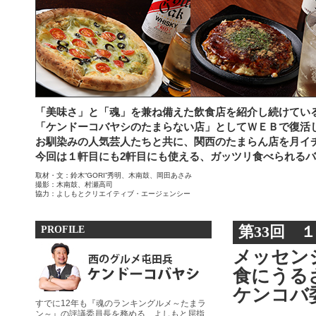
「美味さ」と「魂」を兼ね備えた飲食店を紹介し続けてい
「ケンドーコバヤシのたまらない店」としてＷＥＢで復活
お馴染みの人気芸人たちと共に、関西のたまらん店を月イ
今回は１軒目にも2軒目にも使える、ガッツリ食べられるバ
取材・文：鈴木“GORI”秀明、木南鼓、岡田あさみ
撮影：木南鼓、村瀬高司
協力：よしもとクリエイティブ・エージェンシー
PROFILE
第33回 
メッセン
食にうる
ケンコバ
すでに12年も『魂のランキングルメ～たまラ
ン～』の評議委員長を務める、よしもと屈指