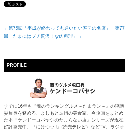
←第75回「平成が終わっても通いたい寿司の名店」
第77
回「たまにはプチ贅沢！な肉料理」→
PROFILE
すでに16年も『魂のランキングルメ～たまラン～』の評議
委員長を務める、よしもと屈指の美食家。今企画をまとめ
た本『ケンドーコバヤシのたまらない店』シリーズが現在
好評発売中。『にけつッ!!』(読売テレビ）などTV、ラジオ