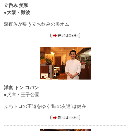
立呑み
笑和
●大阪・難波
深夜族が集う立ち飲みの美オム
洋食
トン コパン
●兵庫・王子公園
ふわトロの王道をゆく“味の友達”は健在