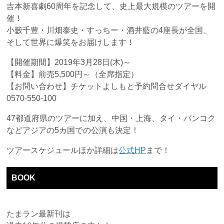
吉本新喜劇60周年を記念して、史上最大規模のツアーを開
催！
小籔千豊・川畑泰史・すっちー・酒井藍の4座長が全国、
そして世界に爆笑をお届けします！
【開催期間】2019年3月28日(木)～
【料金】前売5,500円～（全席指定）
【お問い合わせ】チケットよしもと予約問合せダイヤル
0570-550-100
47都道府県のツアーに加え、中国・上海、タイ・バンコク
などアジアの5カ国での公演も決定！
ツアースケジュールほか詳細は
公式HP
まで！
BOOK
たまラン最新刊は