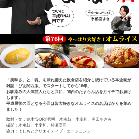
「美味さ」と「魂」を兼ね備えた飲食店を紹介し続けている本企画が
雑誌「ぴあ関西版」でスタートしてから16年。
お馴染みの人気芸人たちと共に、関西のたまらん店を月イチでお届け
します。
平成最後の回となる今回は皆大好きなオムライスの名店ばかりを集め
ました！
取材・文：鈴木“GORI”秀明、木南鼓、李宗和、岡田あさみ
撮影：木南鼓、李宗和、村瀬高司
協力：よしもとクリエイティブ・エージェンシー