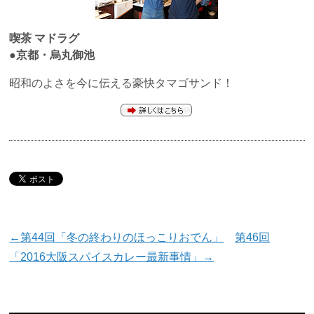
喫茶 マドラグ
●京都・烏丸御池
昭和のよさを今に伝える豪快タマゴサンド！
←第44回「冬の終わりのほっこりおでん」
第46回
「2016大阪スパイスカレー最新事情」→