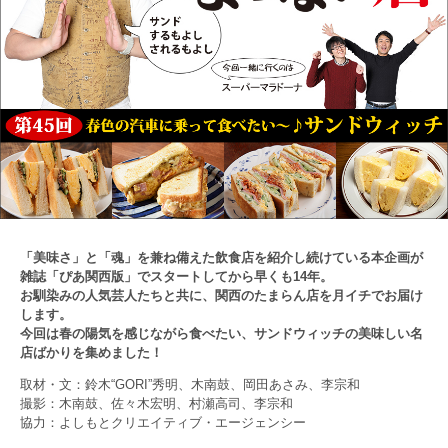
「美味さ」と「魂」を兼ね備えた飲食店を紹介し続けている本企画が
雑誌「ぴあ関西版」でスタートしてから早くも14年。
お馴染みの人気芸人たちと共に、関西のたまらん店を月イチでお届け
します。
今回は春の陽気を感じながら食べたい、サンドウィッチの美味しい名
店ばかりを集めました！
取材・文：鈴木“GORI”秀明、木南鼓、岡田あさみ、李宗和
撮影：木南鼓、佐々木宏明、村瀬高司、李宗和
協力：よしもとクリエイティブ・エージェンシー