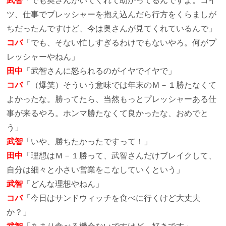
武智
「でも奥さんがいてくれて助かってるんですよ。コイ
ツ、仕事でプレッシャーを抱え込んだら行方をくらましが
ちだったんですけど、今は奥さんが見てくれているんで」
コバ
「でも、そない忙しすぎるわけでもないやろ。何がプ
レッシャーやねん」
田中
「武智さんに怒られるのがイヤでイヤで」
コバ
「（爆笑）そういう意味では年末のＭ－１勝たなくて
よかったな。勝ってたら、当然もっとプレッシャーある仕
事が来るやろ。ホンマ勝たなくて良かったな、おめでと
う」
武智
「いや、勝ちたかったですって！」
田中
「理想はＭ－１勝って、武智さんだけブレイクして、
自分は細々と小さい営業をこなしていくという」
武智
「どんな理想やねん」
コバ
「今日はサンドウィッチを食べに行くけど大丈夫
か？」