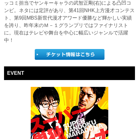
ッコミ担当でヤンキーキャラの武智正剛(右)による凸凹コ
ンビ。ネタには定評があり、第41回NHK上方漫才コンテス
ト、第9回MBS新世代漫才アワード優勝など輝かしい実績
を誇り、昨年末のＭ－１グランプリではファイナリスト
に。現在はテレビや舞台を中心に幅広いジャンルで活躍
中！
EVENT