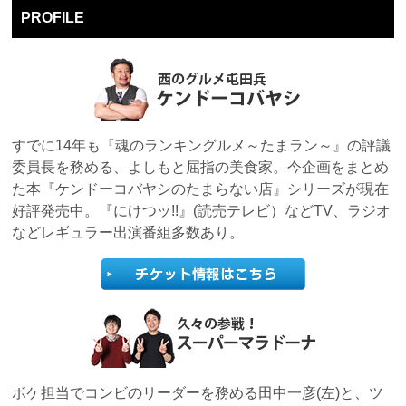
PROFILE
すでに14年も『魂のランキングルメ～たまラン～』の評議
委員長を務める、よしもと屈指の美食家。今企画をまとめ
た本『ケンドーコバヤシのたまらない店』シリーズが現在
好評発売中。『にけつッ!!』(読売テレビ）などTV、ラジオ
などレギュラー出演番組多数あり。
ボケ担当でコンビのリーダーを務める田中一彦(左)と、ツ