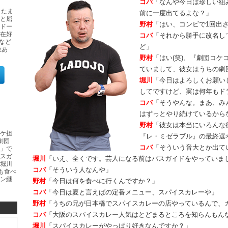
コバ
「なんや今日は珍しい組
～たま
前に一度出てるよな？」
と屈
野村
「はい、コンビで1回出
ドー
在好
コバ
「それから勝手に改名し
）など
ど」
数あ
野村
「はい(笑)、『劇団コ
ていまして、彼女はうちの劇
堀川
「今日はよろしくお願い
してですけど、実は何年もド
コバ
「そうやんな。まあ、み
はずっとやり続けているから
野村
「彼女は本当にいろんな
ケ担
『レ・ミゼラブル』の最終選
劇団
コバ
「そういう音大とか出て
」で
スガ
堀川
「いえ、全くです。芸人になる前はバスガイドをやっていま
堀川
コバ
「そういう人なんや」
も食べ
ン継
野村
「今日は何を食べに行くんですか？」
コバ
「今日は夏と言えばの定番メニュー、スパイスカレーや」
野村
「うちの兄が日本橋でスパイスカレーの店やっているんで、
コバ
「大阪のスパイスカレー人気はとどまるところを知らんもん
堀川
「スパイスカレーがやっぱり好きなんですか？」