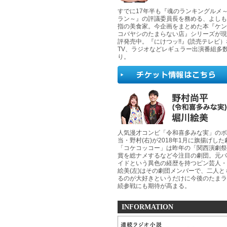
すでに17年半も『魂のランキングルメ
ラン～』の評議委員長を務める、よしも
指の美食家。今企画をまとめた本『ケン
コバヤシのたまらない店』シリーズが現
評発売中。『にけつッ!!』(読売テレビ
TV、ラジオなどレギュラー出演番組多
り。
人気漫才コンビ「令和喜多みな実」のボ
当・野村(右)が2018年1月に旗揚げした
「コケコッコー」は昨年の「関西演劇祭
賞を総ナメするなど今注目の劇団。元バ
イドという異色の経歴を持つピン芸人・
絵美(左)はその劇団メンバーで、二人と
るのが大好きというだけに今後のたまラ
続参戦にも期待が高まる。
INFORMATION