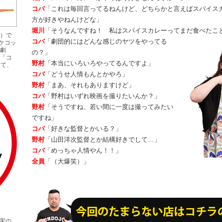
コバ
「これは毎回言ってるねんけど、どちらかと言えばスパイス
方が好きやねんけどな」
堀川
「そうなんですね！ 私はスパイスカレーってまだ食べたこ
）で
コバ
「劇団的にはどんな感じのヤツをやってる
ケコッ
劇
の？」
「コ
野村
「本当にいろいろやってるんですよ」
にて、
コバ
「どうせ人情もんとかやろ」
野村
「まあ、それもありますけど」
コバ
「野村はいずれ映画を撮りたいんか？」
野村
「そうですね、若い間に一度は撮ってみたい
ですね」
コバ
「好きな監督とかいる？」
野村
「山田洋次監督とか結構好きでして…」
コバ
「めっちゃ人情やん！！」
全員
「（大爆笑）」
な実の