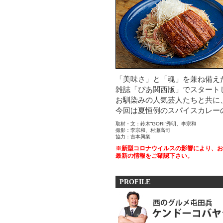
「美味さ」と「魂」を兼ね備え
雑誌「ぴあ関西版」でスタート
お馴染みの人気芸人たちと共に
今回は夏恒例のスパイスカレー
取材・文：鈴木“GORI”秀明、李宗和
撮影：李宗和、村瀬高司
協力：吉本興業
※新型コロナウイルスの影響により、お
最新の情報をご確認下さい。
PROFILE