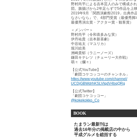
野村尚平による吉本芸人のみで構成され
団。旗揚げから2年足らずで5作品を上
2019年9月「関西演劇祭2019」出典作
なさいなら』で、4部門受賞（最優秀脚
最優秀演出賞・アクター賞・観客賞）
＜メンバー＞
野村尚平（令和喜多みな実）
伊丹祐貴（吉本新喜劇）
中谷祐太（マユリカ）
堀川絵美
洲崎貴郁（ラニーノーズ）
鎌田キテレツ（チェーリー大作戦）
萌々（爛々）
【公式YouTube】
「劇団コケコッコーのチャンネル」
https://www.youtube.com/channel/
UCDjGBWdrhKSLVIqdV4bqQRg
【公式Twitter】
「劇団コケコッコー」
@kokekokko_Co
BOOK
たまラン最新刊は
過去16年分の掲載店の中から
平成グルメを総括する