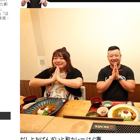
た劇
映。
品『ほ
本賞・
だしとおばんざいと和カレー はぐ寧