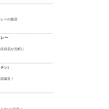
カレーの新店
カレー
の注目店が元町に
ッチン）
門店誕生！
ルdayに注目！