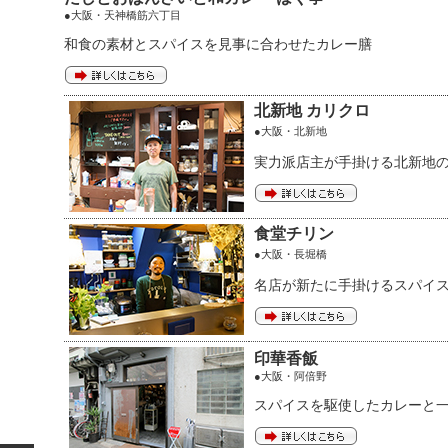
●大阪・天神橋筋六丁目
和食の素材とスパイスを見事に合わせたカレー膳
北新地 カリクロ
●大阪・北新地
実力派店主が手掛ける北新地
食堂チリン
●大阪・長堀橋
名店が新たに手掛けるスパイ
印華香飯
●大阪・阿倍野
スパイスを駆使したカレーと