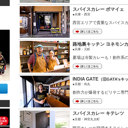
スパイスカレー ボマイェ
●兵庫・西宮
西宮エリアで貴重なスパイス
路地裏キッチン ヨネモン
●兵庫・元町
夏場は冷製カレーも！創作系
INDIA GATE
（旧GATA'sキ
●京都・烏丸
創作力が爆発するビリヤニ専
スパイスカレー キテレツ
●京都・神宮丸太町
限定カレーが登場するスペシャ