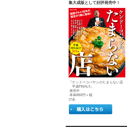
集大成版として好評発売中！
『ケンドーコバヤシのたまらない店
平成FINAL!!』
発売中
本体880円＋税
ぴあ