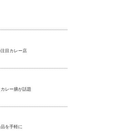
の注目カレー店
スカレー膳が話題
一品を手軽に