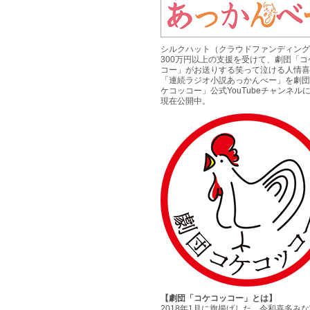
シルクハット（クラウドファンディング
300万円以上の支援を受けて、劇団「コ
コー」がお送りする笑って泣ける人情喜
「連続ラジオ小説あっかんべー」を劇団
ケコッコー」公式YouTubeチャンネル
現在公開中。
【劇団「コケコッコー」とは】
2018年1月に旗揚げした、令和喜多み