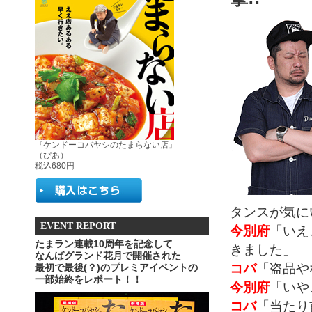
『ケンドーコバヤシのたまらない店』
（ぴあ）
税込680円
タンスが気に
EVENT REPORT
今別府
「いえ
たまラン連載10周年を記念して
きました」
なんばグランド花月で開催された
コバ
「盗品や
最初で最後(？)のプレミアイベントの
一部始終をレポート！！
今別府
「いや
コバ
「当たり