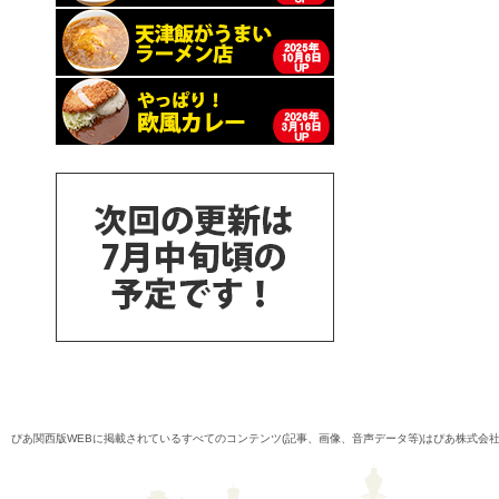
ぴあ関西版WEBに掲載されているすべてのコンテンツ(記事、画像、音声データ等)はぴあ株式会