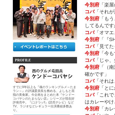
今別府
「楽屋
コバ
「それが
今別府
「もう
してるんです
コバ
「オマエ
今別府
「『SH
コバ
「見てた
今別府
「今も
コバ
「じゃ、
PROFILE
今別府
「（南
確かです」
コバ
「それは
今別府
「とに
すでに9年以上も『魂のランキングルメ～たま
ラン～』の評議委員長を務める、よしもと屈
コバ
「これで
指の美食家。今企画をまとめた本『ケンドー
コバヤシのたまらない店』シリーズが現在好
はカレーやけ
評発売中。『にけつッ!!』(読売テレビ）など
TV、ラジオなどレギュラー出演番組多数あ
今別府
「カレ
り。