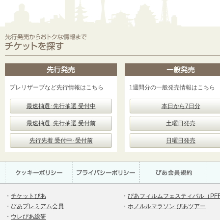
プレリザーブなど先行情報はこちら
1週間分の一般発売情報はこちら
最速抽選･先行抽選 受付中
本日から7日分
最速抽選･先行抽選 受付前
土曜日発売
先行先着 受付中･受付前
日曜日発売
・
チケットぴあ
・
ぴあフィルムフェスティバル（PF
・
ぴあプレミアム会員
・
ホノルルマラソン ぴあツアー
・
ウレぴあ総研