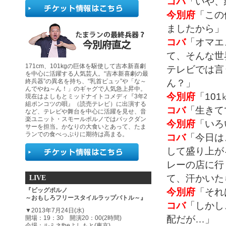
コバ
「いや、
今別府
「この
ましたから」
コバ
「オマエ
て、そんな世
171cm、101kgの巨体を駆使して吉本新喜劇
テレビでは言
を中心に活躍する人気芸人。“吉本新喜劇の最
ん？」
終兵器”の異名を持ち、“乳首ピュッ”や「な～
んでやね～ん！」のギャグで人気急上昇中。
今別府
「10
現在はよしもとミッドナイトコメディ『3年2
組ポンコツの唄』（読売テレビ）に出演する
コバ
「生きて
など、テレビや舞台を中心に活躍を見せ、音
楽ユニット・スモールポルノではバックダン
今別府
「いろ
サーを担当。かなりの大食いとあって、たま
ランでの食べっぷりに期待は高まる。
コバ
「今日は
して盛り上が
レーの店に行
て、汗かいた
LIVE
今別府
「それ
『ビッグポルノ
～おもしろフリースタイルラップバトル～』
コバ
「しかし
▼2013年7月24日(水)
配だが…」
開場：19：30 開演20：00(2時間)
会場：ルミネtheよしもと(東京)