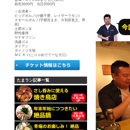
前売3000円 当日3500円
＜出演者＞
ビッグポルノ(小籔千豊、レイザーラモン)
スモールポルノ(宇都宮まき、今別府直之、男
前)
土肥ポン太
野性爆弾
ヤナギブソン
浅越ゴエ
ダイアン
ダイノジ大地
ＭＣ ＫＪ(こりゃめでてーな大江)
たまラン記事一覧