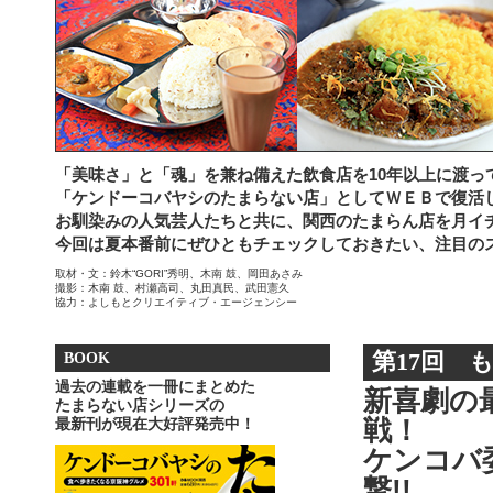
「美味さ」と「魂」を兼ね備えた飲食店を10年以上に渡っ
「ケンドーコバヤシのたまらない店」としてＷＥＢで復活
お馴染みの人気芸人たちと共に、関西のたまらん店を月イ
今回は夏本番前にぜひともチェックしておきたい、注目のス
取材・文：鈴木“GORI”秀明、木南 鼓、岡田あさみ
撮影：木南 鼓、村瀬高司、丸田真民、武田憲久
協力：よしもとクリエイティブ・エージェンシー
BOOK
第17回 
過去の連載を一冊にまとめた
新喜劇の
たまらない店シリーズの
最新刊が現在大好評発売中！
戦！
ケンコバ
撃!!