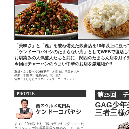
「美味さ」と「魂」を兼ね備えた飲食店を10年以上に渡っ
「ケンドーコバヤシのたまらない店」としてWEBで復活し
お馴染みの人気芸人たちと共に、関西のたまらん店を月イ
今回はチャーハンのうまい中華のお店を厳選紹介!!
取材・文：鈴木“GORI”秀明、木南 鼓、岡田あさみ
撮影：木南 鼓、村瀬高司、武田憲久
協力：よしもとクリエイティブ・エージェンシー
PROFILE
第25回 
GAG少
三者三様
すでに10年以上も『魂のランキングルメ～た
まラン～』の評議委員長を務める、よしもと