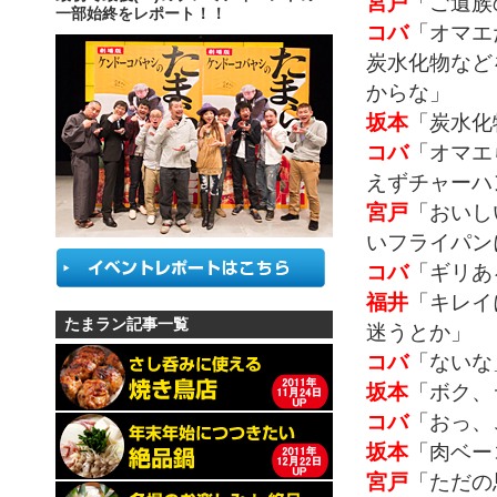
宮戸
「ご遺族
一部始終をレポート！！
コバ
「オマエ
炭水化物など
からな」
坂本
「炭水化
コバ
「オマエ
えずチャーハ
宮戸
「おいし
いフライパン
コバ
「ギリあ
福井
「キレイ
たまラン記事一覧
迷うとか」
コバ
「ないな
坂本
「ボク、
コバ
「おっ、
坂本
「肉ベー
宮戸
「ただの