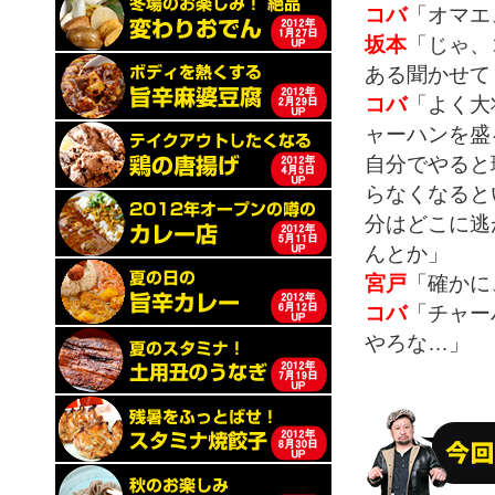
コバ
「オマエ
坂本
「じゃ、
ある聞かせて
コバ
「よく大
ャーハンを盛
自分でやると
らなくなると
分はどこに逃
んとか」
宮戸
「確かに
コバ
「チャー
やろな…」