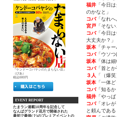
福井
「今日は
のかなと」
コバ
「なれへ
宮戸
「そない
コバ
「今日は
大丈夫か？」
坂本
「チャー
コバ
「ウソつ
坂本
「体は細
コバ
「首とか
『ケンドーコバヤシのたまらない店』
（ぴあ）
３人
「（爆笑
税込680円
坂本
「一体ど
コバ
「知るか
福井
「やっぱ
EVENT REPORT
コバ
「オレが
たまラン連載10周年を記念して
と頼んである
なんばグランド花月で開催された
最初で最後(？)のプレミアイベントの