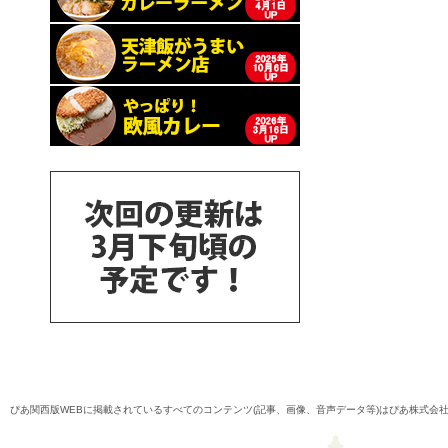
ぴあ関西版WEBに掲載されているすべてのコンテンツ(記事、画像、音声データ等)はぴあ株式会