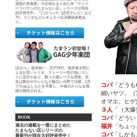
屈指の美食家。今企画をまとめた本『ケンド
ーコバヤシのたまらない店』シリーズが現在
好評発売中。『にけつッ!!』(読売テレビ）など
TV、ラジオなどレギュラー出演番組多数あ
り。
(左から）坂本純一、宮戸洋行、福井俊太郎に
よるお笑いトリオ。ストーリー性の強いコン
トに定評があり、数々の賞レースを席巻。現
在は舞台やテレビなど幅広い分野で活躍。2月
コバ
「どうも
で５upよしもとを卒業し、今後のさらなる飛
躍が期待される。
細いヤツ、（
オマエ、ヒゲ
３人
「（大爆
コバ
「どうい
BOOK
福井
「ちょっ
過去の連載を一冊にまとめた
たまらない店シリーズの
コバ
「しかも
最新刊が現在大好評発売中！