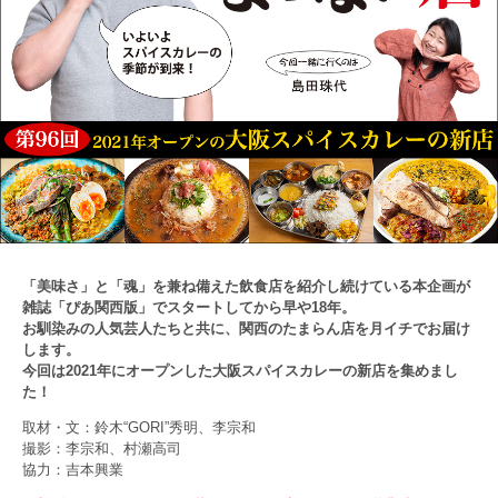
「美味さ」と「魂」を兼ね備えた飲食店を紹介し続けている本企画が
雑誌「ぴあ関西版」でスタートしてから早や18年。
お馴染みの人気芸人たちと共に、関西のたまらん店を月イチでお届け
します。
今回は2021年にオープンした大阪スパイスカレーの新店を集めまし
た！
取材・文：鈴木“GORI”秀明、李宗和
撮影：李宗和、村瀬高司
協力：吉本興業