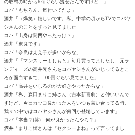
の取材の時から6kgぐらい痩せたんですけど…」
コバ
「もちろん、気付いてたよ」
酒井
「（爆笑）嬉しいです。私、中学の頃からTVでコバヤ
シさんのことをずっと見てました」
コバ
「出身は関西やったっけ？」
酒井
「奈良です」
コバ
「奈良はええ子が多いからな」
酒井
「『マンスリーよしもと』毎月買ってましたし、元ラ
ンディーズの高井兄さんをコバヤシさんがいじってるとこ
ろが面白すぎて、100回ぐらい見てました」
コバ
「高井をいじるのが大好きやったからな」
酒井
「私、森田まりこ姉さん（吉本新喜劇）と仲いいんで
すけど、今日カッコ良かった人をいつも言い合ってる時、
我々の中ではコバヤシさんが何回か登場しています」
コバ
「本当？(笑) 何が良かったんやろ？」
酒井
「まりこ姉さんは『セクシーよね』って言ってまし