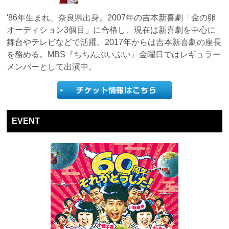
'86年生まれ、奈良県出身。2007年の吉本新喜劇「金の卵
オーディション3個目」に合格し、現在は新喜劇を中心に
舞台やテレビなどで活躍。2017年からは吉本新喜劇の座長
を務める。MBS『ちちんぷいぷい』金曜日ではレギュラー
メンバーとして出演中。
EVENT