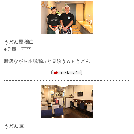
うどん屋 椀白
●兵庫・西宮
新店ながら本場讃岐と見紛うＷＰうどん
うどん 直