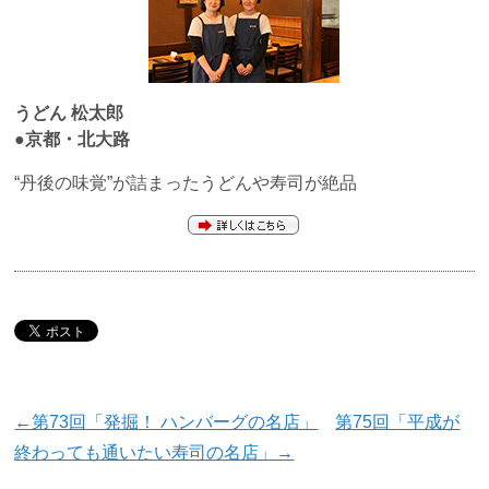
うどん 松太郎
●京都・北大路
“丹後の味覚”が詰まったうどんや寿司が絶品
←第73回「発掘！ ハンバーグの名店」
第75回「平成が
終わっても通いたい寿司の名店」→