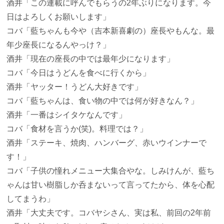
酒井
「この連載に呼んでもらうの2年ぶりになります。今
日はよろしくお願いします」
コバ
「藍ちゃんも今や（吉本新喜劇の）座長やもんな。最
年少座長になるんやっけ？」
酒井
「現在の座長の中では最年少になります」
コバ
「今日はうどんを食べに行くから」
酒井
「ヤッター！うどん大好きです」
コバ
「藍ちゃんは、食い物の中では何が好きなん？」
酒井
「一番はシイタケなんです」
コバ
「食材を言うか(笑)。料理では？」
酒井
「ステーキ、焼肉、ハンバーグ、赤いウインナーで
す！」
コバ
「子供の憧れメニュー大集合やな。しみけんが、藍ち
ゃんは甘い樹脂しか呑まないって言ってたから、体を心配
してまうわ」
酒井
「大丈夫です。コバヤシさん、実は私、前回の2年前