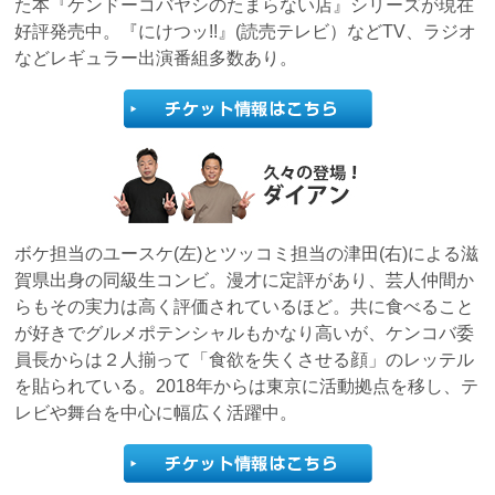
た本『ケンドーコバヤシのたまらない店』シリーズが現在
好評発売中。『にけつッ!!』(読売テレビ）などTV、ラジオ
などレギュラー出演番組多数あり。
ボケ担当のユースケ(左)とツッコミ担当の津田(右)による滋
賀県出身の同級生コンビ。漫才に定評があり、芸人仲間か
らもその実力は高く評価されているほど。共に食べること
が好きでグルメポテンシャルもかなり高いが、ケンコバ委
員長からは２人揃って「食欲を失くさせる顔」のレッテル
を貼られている。2018年からは東京に活動拠点を移し、テ
レビや舞台を中心に幅広く活躍中。