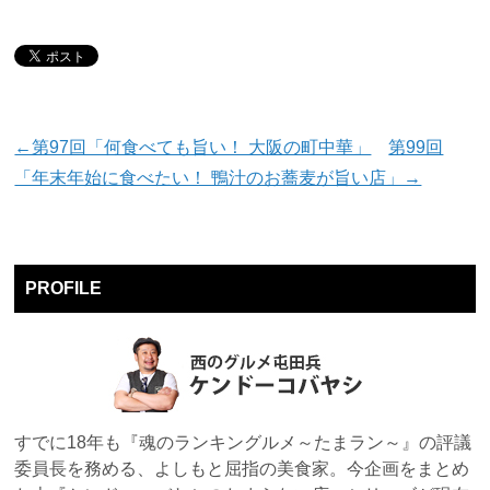
←第97回「何食べても旨い！ 大阪の町中華」
第99回
「年末年始に食べたい！ 鴨汁のお蕎麦が旨い店」→
PROFILE
すでに18年も『魂のランキングルメ～たまラン～』の評議
委員長を務める、よしもと屈指の美食家。今企画をまとめ