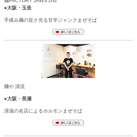
麺FACTORY JAWS 2nd
●大阪・玉造
手揉み麺の旨さ光る甘辛ジャンクまぜそば
麺や 清流
●大阪・長瀬
清湯の名店によるホルモンまぜそば