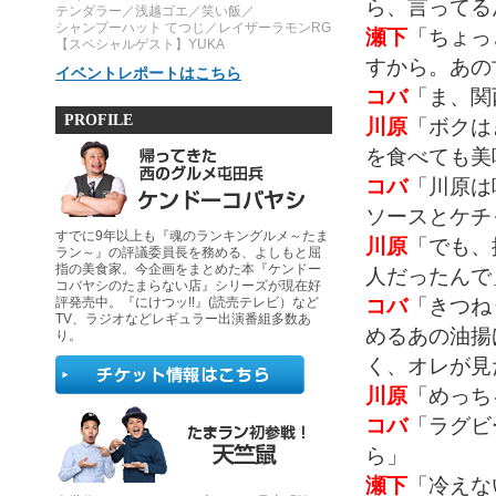
ら、言ってる
テンダラー／浅越ゴエ／笑い飯／
シャンプーハット てつじ／レイザーラモンRG
瀬下
「ちょっ
【スペシャルゲスト】YUKA
すから。あの
イベントレポートはこちら
コバ
「ま、関
PROFILE
川原
「ボクは
を食べても美
コバ
「川原は
ソースとケチ
すでに9年以上も『魂のランキングルメ～たま
川原
「でも、
ラン～』の評議委員長を務める、よしもと屈
指の美食家。今企画をまとめた本『ケンドー
人だったんで
コバヤシのたまらない店』シリーズが現在好
コバ
「きつね
評発売中。『にけつッ!!』(読売テレビ）など
TV、ラジオなどレギュラー出演番組多数あ
めるあの油揚
り。
く、オレが見
川原
「めっち
コバ
「ラグビ
ら」
瀬下
「冷えな