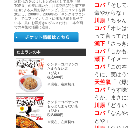
次世代の５upよしもとの顔として見事「煌
コバ
「そして
TOP３」の座に就いた、川原克己(左)と瀬下豊
(右)による人気お笑いコンビ。主にコントを得
命やからな」
意とし、2008年、2009年の「キングオブコン
ト」ではファイナリストに残る活躍を見せて
川原
「ちゃん
いる。共にお酒好きのグルメだけに、本企画
コバ
「オレは
での今後の活躍に注目。
って言ってた
瀬下
「さっき
コバ
「しかも
たまランの本
瀬下
「イメー
ケンドーコバヤシの
コバ
「この本
たまらない店
（ぴあ）
うに、実はう
税込680円
天竺鼠
「（爆
※現在、在庫切れ
コバ
「うす味
うか。まさに
ケンドーコバヤシの
川原
「どうい
もっとたまらない店
（ぴあ）
コバ
「なんや
税込680円
とや」
※現在、在庫切れ