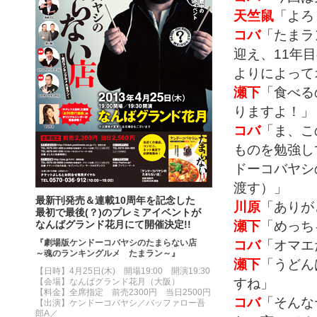
天竺鼠
「よろ
コバ
「たまラ
迎え、11年
よりによって
瀬下
「食べる
りますよ！」
コバ
「ま、こ
ものを勉強し
ドーコバヤシ
渡す）」
最新刊発売＆連載10周年を記念した
川原
「ありが
最初で最後(？)のプレミアイベントが
瀬下
「めっち
なんばグランド花月にて開催決定!!
コバ
「オマエ
『劇場版ケンドーコバヤシのたまらない店
～魂のランキングルメ たまラン～』
瀬下
「うどん
【日時】4月25日(木) 開場19:00 開演19:30
すね」
【会場】なんばグランド花月（大阪）
【料金】全席指定 前売2300円 当日2500円
コバ
「そんな
【出演】ケンドーコバヤシ／バッファロー吾
郎A／