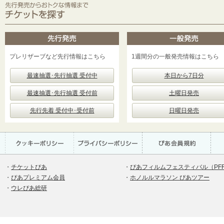
プレリザーブなど先行情報はこちら
1週間分の一般発売情報はこちら
最速抽選･先行抽選 受付中
本日から7日分
最速抽選･先行抽選 受付前
土曜日発売
先行先着 受付中･受付前
日曜日発売
・
チケットぴあ
・
ぴあフィルムフェスティバル（PF
・
ぴあプレミアム会員
・
ホノルルマラソン ぴあツアー
・
ウレぴあ総研