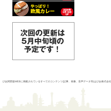
ぴあ関西版WEBに掲載されているすべてのコンテンツ(記事、画像、音声データ等)はぴあ株式会