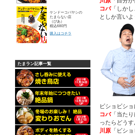
川原
「自分が
コバ
「しかし
ケンドーコバヤシの
としか言いよ
たまらない店
（ぴあ）
税込680円
購入はコチラ
たまラン記事一覧
ビショビショ
コバ
「当たり
ったらどうす
川原
「ビショ