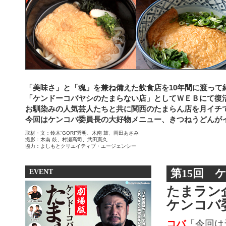
「美味さ」と「魂」を兼ね備えた飲食店を10年間に渡って
「ケンドーコバヤシのたまらない店」としてＷＥＢにて復
お馴染みの人気芸人たちと共に関西のたまらん店を月イチ
今回はケンコバ委員長の大好物メニュー、きつねうどんがイ
取材・文：鈴木“GORI”秀明、木南 鼓、岡田あさみ
撮影：木南 鼓、村瀬高司、武田憲久
協力：よしもとクリエイティブ・エージェンシー
EVENT
第15回 
たまラン
ケンコバ
コバ
「今回は