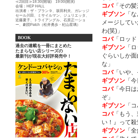
≪2回目≫18:30(開場) 19:00(開演)
コバ
「その髪
会場：HEP HALL
出演者：ザ・プラン９、坂田利夫、ガレッジ
ギブソン
「な
セール川田、ミサイルマン、ジュリエッタ、
近藤夏子、トライアングル、石原正一ショ
メージしてい
ー、劇団Patch（松井勇歩・杞山星璃）
わ(笑)」
BOOK
コバ
「ロッド
過去の連載を一冊にまとめた
ギブソン
「ロ
たまらない店シリーズの
ぐらいしか面
最新刊が現在大好評発売中！
な」
コバ
「いや、
ギブソン
「今
コバ
「今日は
ぞ」
ギブソン
「コ
コバ
「もう、
い！』って殺
ギブソン
「全