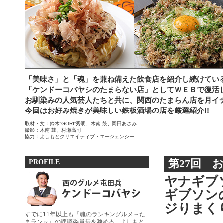
「美味さ」と「魂」を兼ね備えた飲食店を紹介し続けてい
「ケンドーコバヤシのたまらない店」としてＷＥＢで復活
お馴染みの人気芸人たちと共に、関西のたまらん店を月イ
今回はお好み焼きが美味しい鉄板酒場の店を厳選紹介!!
取材・文：鈴木“GORI”秀明、木南 鼓、岡田あさみ
撮影：木南 鼓、村瀬高司
協力：よしもとクリエイティブ・エージェンシー
PROFILE
第27回 
ヤナギブ
ギブソン
ジりまく
すでに11年以上も『魂のランキングルメ～た
まラン～』の評議委員長を務める、よしもと