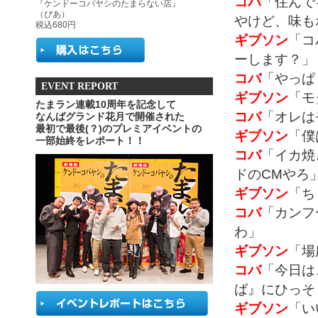
コバ
「住んで
『ケンドーコバヤシのたまらない店』
（ぴあ）
やけど、味も
税込680円
ギブソン
「コ
ーします？」
コバ
「やっぱ
EVENT REPORT
ギブソン
「モ
たまラン連載10周年を記念して
コバ
「オレは
なんばグランド花月で開催された
最初で最後(？)のプレミアイベントの
ギブソン
「僕
一部始終をレポート！！
コバ
「イカ焼
ドのCMやろ
ギブソン
「ち
コバ
「カンフ
わ」
ギブソン
「場
コバ
「今日は
ば』にひっそ
ギブソン
「い