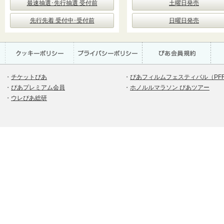
最速抽選･先行抽選 受付前
土曜日発売
先行先着 受付中･受付前
日曜日発売
・
チケットぴあ
・
ぴあフィルムフェスティバル（PF
・
ぴあプレミアム会員
・
ホノルルマラソン ぴあツアー
・
ウレぴあ総研