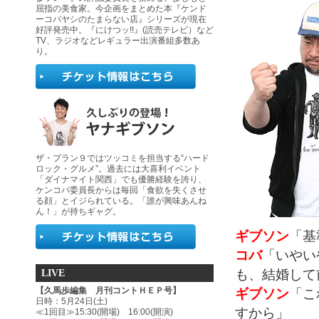
屈指の美食家。今企画をまとめた本『ケンド
ーコバヤシのたまらない店』シリーズが現在
好評発売中。『にけつッ!!』(読売テレビ）など
TV、ラジオなどレギュラー出演番組多数あ
り。
ザ・プラン９ではツッコミを担当する“ハード
ロック・グルメ”。過去には大喜利イベント
「ダイナマイト関西」でも優勝経験を誇り、
ケンコバ委員長からは毎回「食欲を失くさせ
る顔」とイジられている。「誰が興味あんね
ん！」が持ちギャグ。
ギブソン
「基
コバ
「いやい
も、結婚して
LIVE
ギブソン
「こ
【久馬歩編集 月刊コントＨＥＰ号】
日時：5月24日(土)
すから」
≪1回目≫15:30(開場) 16:00(開演)