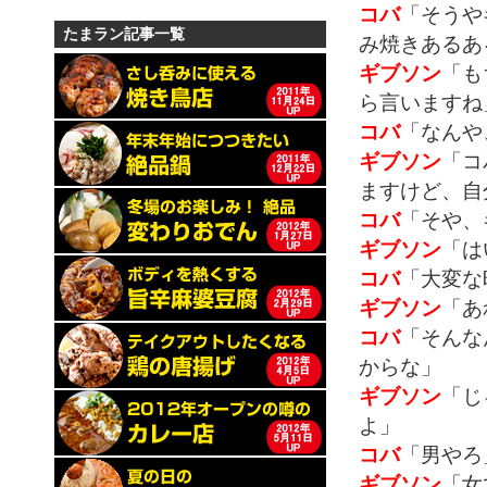
コバ
「そうや
たまラン記事一覧
み焼きあるあ
ギブソン
「も
ら言いますね
コバ
「なんや
ギブソン
「コ
ますけど、自
コバ
「そや、
ギブソン
「は
コバ
「大変な
ギブソン
「あ
コバ
「そんな
からな」
ギブソン
「じ
よ」
コバ
「男やろ
ギブソン
「女