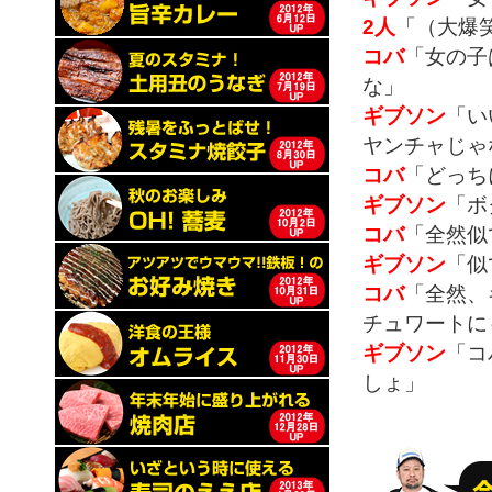
2人
「（大爆
コバ
「女の子
な」
ギブソン
「い
ヤンチャじゃ
コバ
「どっち
ギブソン
「ボ
コバ
「全然似
ギブソン
「似
コバ
「全然、
チュワートに
ギブソン
「コ
しょ」