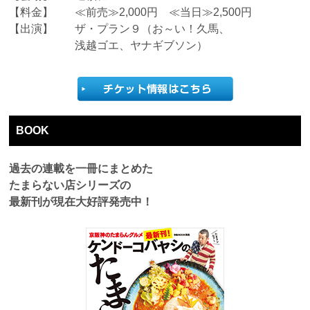
【料金】
≪前売≫2,000円 ≪当日≫2,500円
【出演】
ザ・プラン９（お～い！久馬、
浅越ゴエ、ヤナギブソン）
BOOK
過去の連載を一冊にまとめた
たまらない店シリーズの
最新刊が現在大好評発売中！