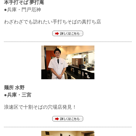
本手打そば
夢打庵
●兵庫・門戸厄神
わざわざでも訪れたい手打ちそばの真打ち店
麺所 水野
●兵庫・三宮
浪速区で十割そばの穴場店発見！