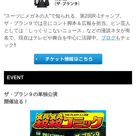
“スーツにメガネの人”で知られる、第2回R-1チャンプ。
ザ・プラン９では主にコント脚本＆広報を担当。ピン芸人
としては「しっくりこないニュース」などの漫談ネタが有
名で、現在はテレビや舞台を中心に活躍中。
ブログ
もチェ
ック!!
EVENT
ザ・プラン９の単独公演
開催迫る！