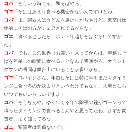
コバ
「そういう時こそ、和そばやろ」
ゴエ
「そばはあまり食べる機会がないんですけどね」
コバ
「ま、関西人はうどんを選択しがちやけど、東京は圧
倒的にそばの方がシェアされてるからな」
ゴエ
「食べるとしたら、ホント年越しそばぐらいですか
ね」
コバ
「でも、この世界（お笑い）入ってからは、年越しそ
ばを年越しの瞬間に食べることなんて皆無やろ。カウント
ダウンの瞬間は舞台上にいることが多いから」
ゴエ
「コバヤシさん、年越しそばは特に年をまたぐタイミ
ングに食べるのが決まりというわけでもなく、大晦日なら
いつでもいいらしいですよ」
コバ
「そうなんや。ゆく年くる年の除夜の鐘がゴーンって
鳴ったタイミングで食べるもんやと思ってたわ。さすが変
質者、よく知ってるな」
ゴエ
「変質者は関係ないです」