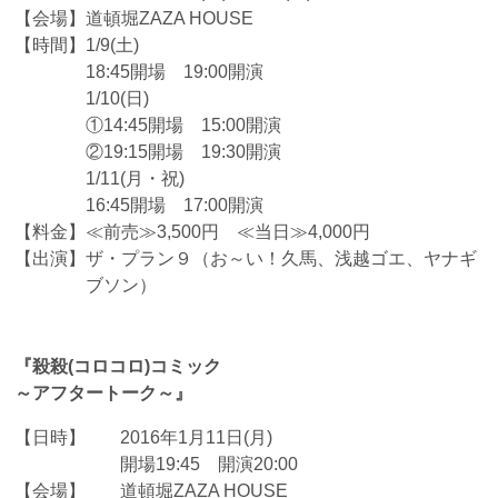
【会場】
道頓堀ZAZA HOUSE
【時間】
1/9(土)
18:45開場 19:00開演
1/10(日)
①14:45開場 15:00開演
②19:15開場 19:30開演
1/11(月・祝)
16:45開場 17:00開演
【料金】
≪前売≫3,500円 ≪当日≫4,000円
【出演】
ザ・プラン９（お～い！久馬、浅越ゴエ、ヤナギ
ブソン）
『殺殺(コロコロ)コミック
～アフタートーク～』
【日時】
2016年1月11日(月)
開場19:45 開演20:00
【会場】
道頓堀ZAZA HOUSE