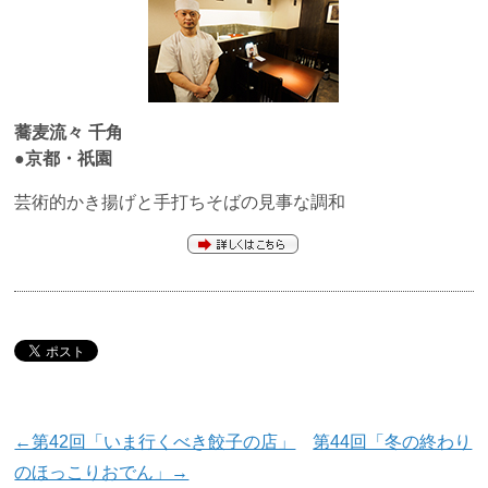
蕎麦流々
千角
●京都・祇園
芸術的かき揚げと手打ちそばの見事な調和
←第42回「いま行くべき餃子の店」
第44回「冬の終わり
のほっこりおでん」→