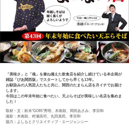
「美味さ」と「魂」を兼ね備えた飲食店を紹介し続けている本企画が
雑誌「ぴあ関西版」でスタートしてから早くも13年。
お馴染みの人気芸人たちと共に、関西のたまらん店を月イチでお届け
します。
今回はこの年末年始に食べたい、天ぷらそばが美味しい名店を集めま
した！
取材・文：鈴木“GORI”秀明、木南鼓、岡田あさみ、李宗和
撮影：木南鼓、村瀬高司、丸田真民、李宗和
協力：よしもとクリエイティブ・エージェンシー