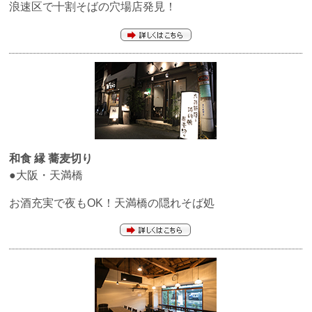
浪速区で十割そばの穴場店発見！
和食
縁
蕎麦切り
●
大阪・天満橋
お酒充実で夜もOK！天満橋の隠れそば処