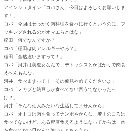
アインシュタイン
「コバさん、今日はよろしくお願いしま
す！」
コバ
「今回はせっかく肉料理を食べに行くというのに、ブ
ッキングされるのがオマエらとはな」
稲田
「何でなんですか？」
コバ
「稲田は肉アレルギーやろ？」
稲田
「全然違いますって！」
コバ
「河井は美魔女なんで、デトックスとかばかりで肉食
えへんもんな」
河井
「食べますって！ その偏見やめてくださいよ」
コバ
「メカブと納豆しか食べてない言うてなかったっ
け？」
河井
「そんな仙人みたいな生活してませんから」
コバ
「オトコは肉を食ってナンボやからな。若手のころは
食べてないけど、ある程度食えるようになってからは、肉
を食べてない日なんて無いんとちゃうか」