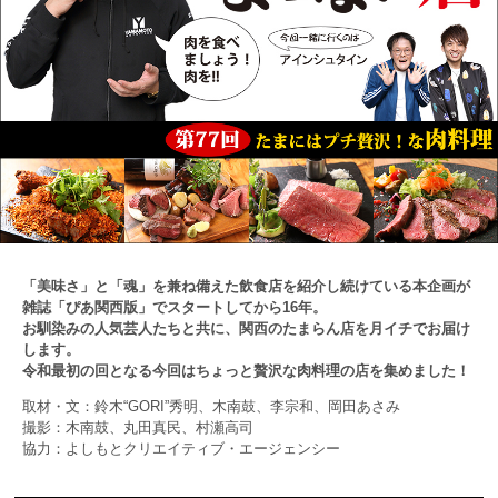
「美味さ」と「魂」を兼ね備えた飲食店を紹介し続けている本企画が
雑誌「ぴあ関西版」でスタートしてから16年。
お馴染みの人気芸人たちと共に、関西のたまらん店を月イチでお届け
します。
令和最初の回となる今回はちょっと贅沢な肉料理の店を集めました！
取材・文：鈴木“GORI”秀明、木南鼓、李宗和、岡田あさみ
撮影：木南鼓、丸田真民、村瀬高司
協力：よしもとクリエイティブ・エージェンシー