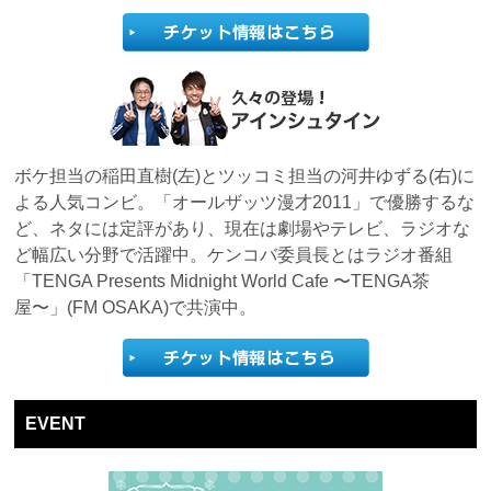
ボケ担当の稲田直樹(左)とツッコミ担当の河井ゆずる(右)に
よる人気コンビ。「オールザッツ漫才2011」で優勝するな
ど、ネタには定評があり、現在は劇場やテレビ、ラジオな
ど幅広い分野で活躍中。ケンコバ委員長とはラジオ番組
「TENGA Presents Midnight World Cafe 〜TENGA茶
屋〜」(FM OSAKA)で共演中。
EVENT