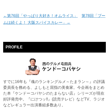
←第76回「やっぱり大好き！オムライス」
第78回「ブー
ムは続くよ！ 大阪スパイスカレー」→
PROFILE
すでに16年も『魂のランキングルメ～たまラン～』の評議
委員長を務める、よしもと屈指の美食家。今企画をまとめ
た本『ケンドーコバヤシのたまらない店』シリーズが現在
好評発売中。『にけつッ!!』(読売テレビ）などTV、ラジオ
などレギュラー出演番組多数あり。