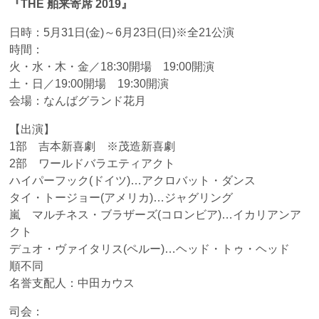
『THE 舶来寄席 2019』
日時：5月31日(金)～6月23日(日)※全21公演
時間：
火・水・木・金／18:30開場 19:00開演
土・日／19:00開場 19:30開演
会場：なんばグランド花月
【出演】
1部 吉本新喜劇 ※茂造新喜劇
2部 ワールドバラエティアクト
ハイパーフック(ドイツ)…アクロバット・ダンス
タイ・トージョー(アメリカ)…ジャグリング
嵐 マルチネス・ブラザーズ(コロンビア)…イカリアンア
クト
デュオ・ヴァイタリス(ペルー)…ヘッド・トゥ・ヘッド
順不同
名誉支配人：中田カウス
司会：