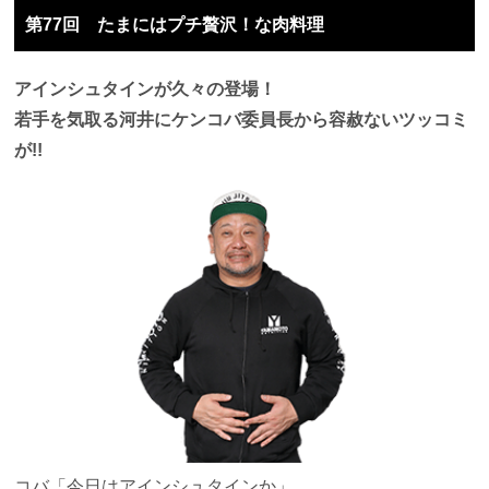
第77回 たまにはプチ贅沢！な肉料理
アインシュタインが久々の登場！
若手を気取る河井にケンコバ委員長から容赦ないツッコミ
が!!
コバ
「今日はアインシュタインか」