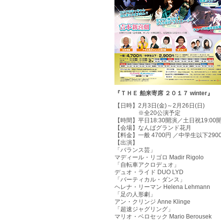
『ＴＨＥ 舶来寄席 ２０１７ winter』
【日時】
2月3日(金)～2月26日(日)
※全20公演予定
【時間】
平日18:30開演／土日祝19:00
【会場】
なんばグランド花月
【料金】
一般 4700円 ／中学生以下290
【出演】
「バランス芸」
マディール・リゴロ Madir Rigolo
「自転車アクロデュオ」
デュオ・ライド DUO LYD
「バーティカル・ダンス」
ヘレナ・リーマン Helena Lehmann
「足の人形劇」
アン・クリンジ Anne Klinge
「超速ジャグリング」
マリオ・ベロセック Mario Berousek