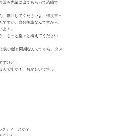
今回も先輩に出てもらって恐縮で
ん、勘弁してくださいよ。何度言っ
んですか。自分後輩なんですから、
いよ！」
ら、もっと堂々と構えてください
期生で笑い飯と同期なんですから。タメ
ですけど」
なんですか！ おかしいですっ
」
ルクティーとか？」
けてます」