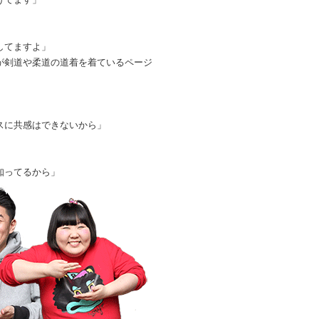
してますよ」
が剣道や柔道の道着を着ているページ
スに共感はできないから」
知ってるから」