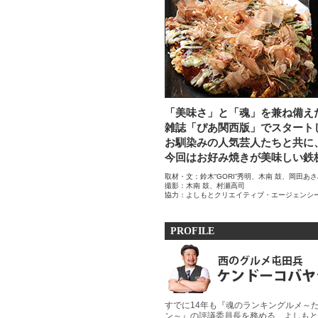
「美味さ」と「魂」を兼ね備え
雑誌「ぴあ関西版」でスタートし
お馴染みの人気芸人たちと共に
今回はお好み焼きが美味しい鉄
取材・文：鈴木“GORI”秀明、木南 鼓、岡田あ
撮影：木南 鼓、村瀬高司
協力：よしもとクリエイティブ・エージェンシ
PROFILE
すでに14年も『魂のランキングルメ～
ン～』の評議委員長を務める、よしもと