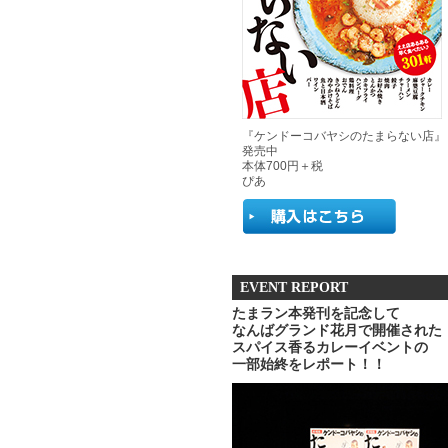
『ケンドーコバヤシのたまらない店』
発売中
本体700円＋税
ぴあ
EVENT REPORT
たまラン本発刊を記念して
なんばグランド花月で開催された
スパイス香るカレーイベントの
一部始終をレポート！！