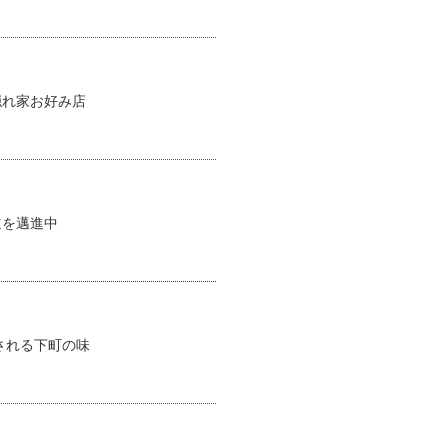
隠れ家お好み店
道を邁進中
される下町の味