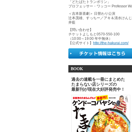
「どたばたトランポリン」
プロフェッサー・ワッコー Professor Wa
＜吉本新喜劇＞ 日替わり公演
辻本茂雄、すっちー／アキ＆清水けんじ
井藍
【問い合わせ】
チケットよしもと0570-550-100
（10:00～19:00 年中無休）
【公式サイト】
http://the-hakurai.com/
BOOK
過去の連載を一冊にまとめた
たまらない店シリーズの
最新刊が現在大好評発売中！