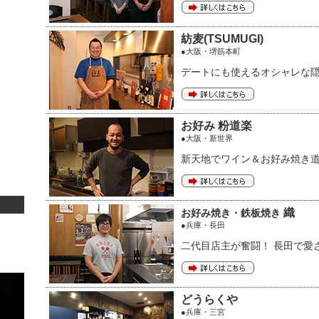
紡麦(TSUMUGI)
●大阪・堺筋本町
デートにも使えるオシャレな
お好み 粉道楽
●大阪・新世界
新天地でワイン＆お好み焼き
織
お好み焼き・鉄板焼き
●兵庫・長田
二代目店主が奮闘！ 長田で愛
どうらくや
●兵庫・三宮