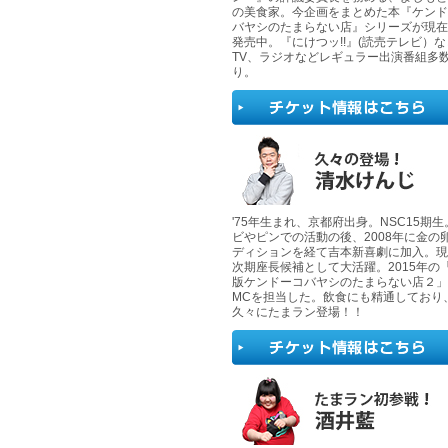
の美食家。今企画をまとめた本『ケンド
バヤシのたまらない店』シリーズが現在
発売中。『にけつッ!!』(読売テレビ）な
TV、ラジオなどレギュラー出演番組多
り。
'75年生まれ、京都府出身。NSC15期
ビやピンでの活動の後、2008年に金の
ディションを経て吉本新喜劇に加入。現
次期座長候補として大活躍。2015年の
版ケンドーコバヤシのたまらない店２」
MCを担当した。飲食にも精通しており
久々にたまラン登場！！