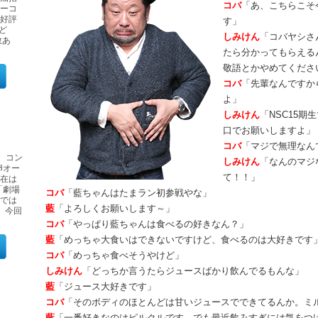
コバ
「あ、こちらこそ
ーコ
好評
す」
ど
しみけん
「コバヤシさ
数あ
たら分かってもらえる
敬語とかやめてくださ
コバ
「先輩なんですか
よ」
しみけん
「NSC15
口でお願いしますよ」
コバ
「マジで無理なん
生。コン
しみけん
「なんのマジ
卵オー
て！！」
在は
「劇場
コバ
「藍ちゃんはたまラン初参戦やな」
では
藍
「よろしくお願いします～」
、今回
コバ
「やっぱり藍ちゃんは食べるの好きなん？」
藍
「めっちゃ大食いはできないですけど、食べるのは大好きです
コバ
「めっちゃ食べそうやけど」
しみけん
「どっちか言うたらジュースばかり飲んでるもんな」
藍
「ジュース大好きです」
コバ
「そのボディのほとんどは甘いジュースでできてるんか。ミ
藍
「一番好きなのはピルクルです。でも最近飲みすぎには気をつ