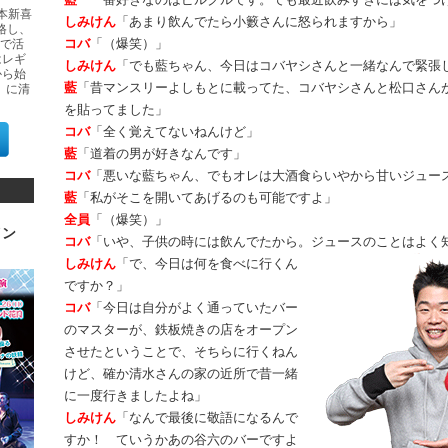
吉本新喜
しみけん
「あまり飲んでたら小籔さんに怒られますから」
格し、
コバ
「（爆笑）」
で活
はレギ
しみけん
「でも藍ちゃん、今日はコバヤシさんと一緒なんで緊張
から始
藍
「昔マンスリーよしもとに載ってた、コバヤシさんと松口さん
r』に清
を貼ってました」
コバ
「全く覚えてないねんけど」
藍
「道着の男が好きなんです」
コバ
「悪いな藍ちゃん、でもオレは大酒食らいやから甘いジュー
藍
「私がそこを開いてあげるのも可能ですよ」
全員
「（爆笑）」
イン
コバ
「いや、子供の時には飲んでたから。ジュースのことはよく
しみけん
「で、今日は何を食べに行くん
ですか？」
コバ
「今日は自分がよく通っていたバー
のマスターが、鉄板焼きの店をオープン
させたということで、そちらに行くねん
けど、確か清水さんの家の近所で昔一緒
に一度行きましたよね」
しみけん
「なんで最後に敬語になるんで
すか！ ていうかあの谷六のバーですよ