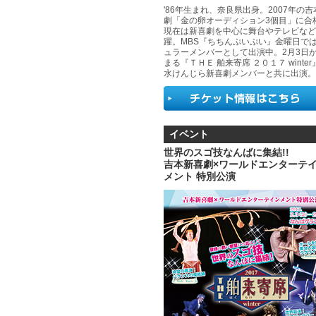
'86年生まれ、奈良県出身。2007年の
劇「金の卵オーディション3個目」に合
現在は新喜劇を中心に舞台やテレビなど
躍。MBS『ちちんぷいぷい』金曜日で
ュラーメンバーとして出演中。2月3日
まる『ＴＨＥ 舶来寄席 ２０１７ winte
水けんじら新喜劇メンバーと共に出演。
イベント
世界のスゴ技なんばに集結!!
吉本新喜劇×ワールドエンターテ
メント 特別公演