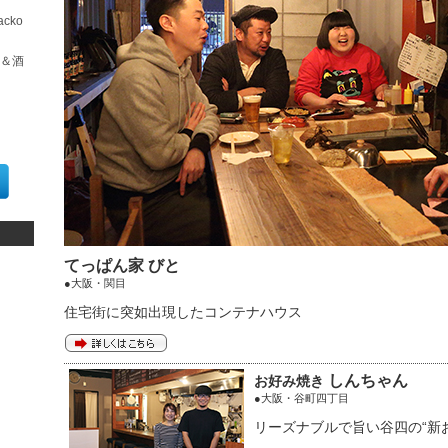
cko
＆酒
てっぱん家 びと
●大阪・関目
住宅街に突如出現したコンテナハウス
しんちゃん
お好み焼き
●大阪・谷町四丁目
リーズナブルで旨い谷四の“新