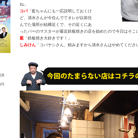
ね」
コバ
「藍ちゃんにも一応説明しておくけ
ど、清水さんが今住んでてオレが以前住
んでた場所が結構近くで、その近くにあ
ったバーのマスターが最近鉄板焼きの店を始めたので今日はそこ
藍
「鉄板焼き大好きです！」
しみけん
「コバヤシさん、頼みますから清水さんはやめてくださ
開演
0円