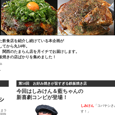
た飲食店を紹介し続けている本企画が
てから丸14年。
、関西のたまらん店を月イチでお届けします。
板焼きの店ばかりを集めました！
さみ
ー
第54回 お好み焼きが旨すぎる鉄板焼き店
今回はしみけん＆藍ちゃんの
新喜劇コンビが登場！
しみけん
「コバヤシさ
たまラ
す！」
屈指