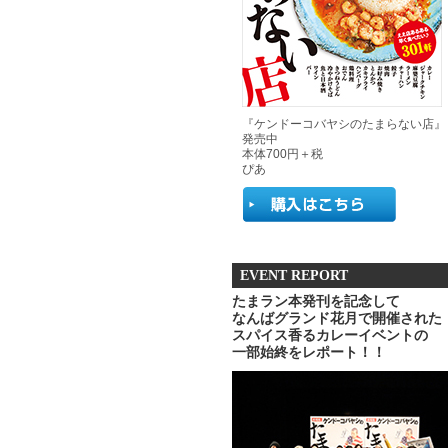
『ケンドーコバヤシのたまらない店』
発売中
本体700円＋税
ぴあ
EVENT REPORT
たまラン本発刊を記念して
なんばグランド花月で開催された
スパイス香るカレーイベントの
一部始終をレポート！！