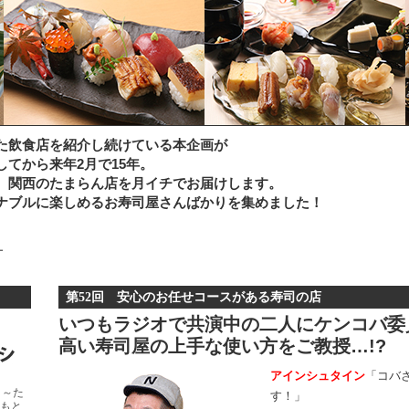
た飲食店を紹介し続けている本企画が
てから来年2月で15年。
、関西のたまらん店を月イチでお届けします。
ナブルに楽しめるお寿司屋さんばかりを集めました！
ー
第52回 安心のお任せコースがある寿司の店
いつもラジオで共演中の二人にケンコバ委
高い寿司屋の上手な使い方をご教授…!?
アインシュタイン
「コバ
メ～た
す！」
もと