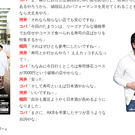
あるやろうから、値段以上のパフォーマンスを見せてくれること
なら大丈夫やろ」
河井
「それなら知らない店でも安心ですね」
コバ
「今回のたまランは、リーズナブルな価格帯
でお任せやコースで食べられる寿司の店ばかりを
特集するから」
稲田
「それはぜひとも参考にしたいですね～」
河井
「寿司とか行かんやろ！ ええカッコすんなっ
て！」
コバ
「ちなみに今日行くところは寿司懐石コース
が3500円という破格の店やからな」
河井
「安ッ!!」
コバ
「そして寿司といえば日本酒やからな」
河井
「いいですね～」
稲田
「自分も最近ようやく日本酒が呑めるように
なりました」
コバ
「まさに、AKBを卒業したヤツが言うような
台詞やな」
!～』