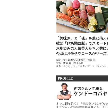
「美味さ」と「魂」を兼ね備え
雑誌「ぴあ関西版」でスタートし
お馴染みの人気芸人たちと共に
今回はお任せやコースがリーズ
取材・文：鈴木“GORI”秀明、木南 鼓
撮影：木南 鼓、村瀬高司
協力：よしもとクリエイティブ・エージェンシ
PROFILE
すでに15年近くも『魂のランキングル
まラン～』の評議委員長を務める、よし