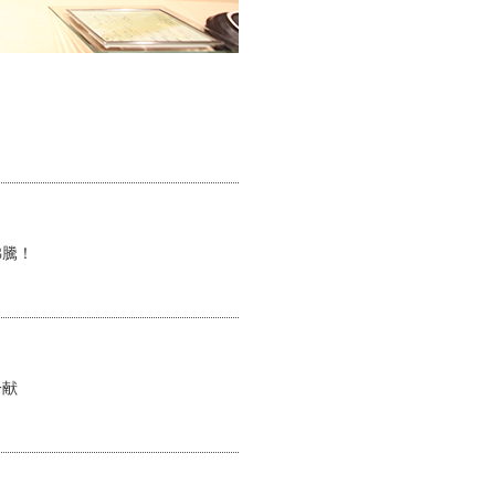
沸騰！
一献