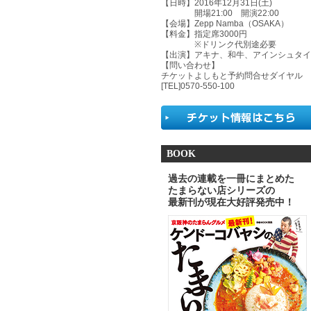
【日時】
2016年12月31日(土)
開場21:00 開演22:00
【会場】
Zepp Namba（OSAKA）
【料金】
指定席3000円
※ドリンク代別途必要
【出演】
アキナ、和牛、アインシュタイ
【問い合わせ】
チケットよしもと予約問合せダイヤル
[TEL]0570-550-100
BOOK
過去の連載を一冊にまとめた
たまらない店シリーズの
最新刊が現在大好評発売中！