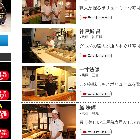
職人が握るボリューミーな寿
神戸鮨 昌
●兵庫・神戸駅
グルメの達人が通うもぐり寿
一寸法師
●兵庫・三宮
この美味しさとボリュームを
鮨 味輝
●京都・烏丸
旨く美しい江戸前寿司がしか