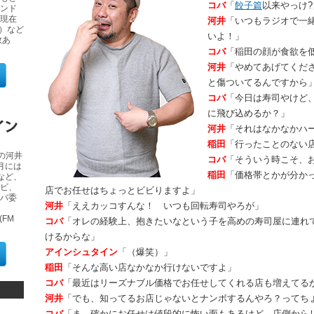
コバ
「
餃子篇
以来やっけ?
ンド
現在
河井
「いつもラジオで一
ビ）など
いよ！」
数あ
コバ
「稲田の顔が食欲を
河井
「やめてあげてくだ
と傷ついてるんですから
コバ
「今日は寿司やけど
に飛び込めるか？」
河井
「それはなかなかハ
稲田
「行ったことのない
の河井
コバ
「そういう時こそ、
1月には
稲田
「価格帯とかが分か
など、
ビ、
店でお任せはちょっとビビりますよ」
バ委
河井
「ええカッコすんな！ いつも回転寿司やろが」
(FM
コバ
「オレの経験上、抱きたいなという子を高めの寿司屋に連れ
けるからな」
アインシュタイン
「（爆笑）」
稲田
「そんな高い店なかなか行けないですよ」
コバ
「最近はリーズナブル価格でお任せしてくれる店も増えてる
河井
「でも、知ってるお店じゃないとナンボするんやろ？ってち
コバ
「ま、確かにお任せは値段的に怖い面もあるけど、店側から