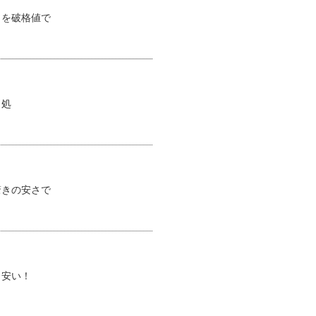
司を破格値で
司処
驚きの安さで
も安い！