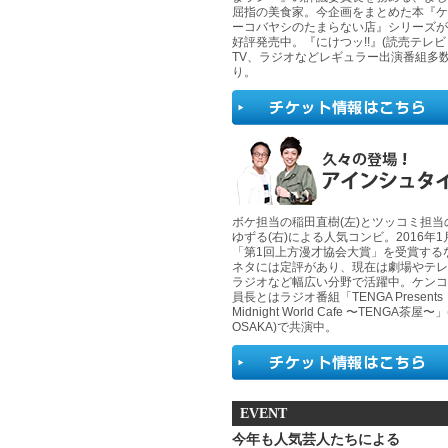
屈指の美食家。今企画をまとめた本『ケ
ーコバヤシのたまらない店』シリーズが
好評発売中。『にけつッ!!』(読売テレ
TV、ラジオなどレギュラー出演番組多
り。
ボケ担当の稲田直樹(左)とツッコミ担当
ゆずる(右)による人気コンビ。2016年
「第1回上方漫才協会大賞」を受賞する
ネタには定評があり、現在は劇場やテレ
ラジオなど幅広い分野で活躍中。ケンコ
員長とはラジオ番組「TENGA Presents
Midnight World Cafe 〜TENGA茶屋〜」
OSAKA)で共演中。
EVENT
今年も人気芸人たちによる