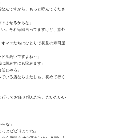
」
緒なんですから、もっと呼んでくださ
低下させるからな」
さい。それ毎回言ってますけど、意外
」
、オマエたちはひとりで初見の寿司屋
ードル高いですよね～」
店は頼み方にも悩みます」
お任せやろ」
っている店ならまだしも、初めて行く
て行ってお任せ頼んだら、だいたいい
からな」
ょっとビビりますね」
したら満足させなアカンという想いも