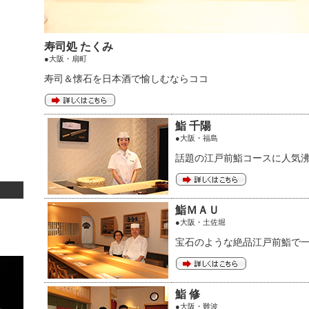
寿司処 たくみ
●大阪・扇町
寿司＆懐石を日本酒で愉しむならココ
鮨 千陽
●大阪・福島
話題の江戸前鮨コースに人気
鮨ＭＡＵ
●大阪・土佐堀
宝石のような絶品江戸前鮨で
鮨 修
●大阪・難波