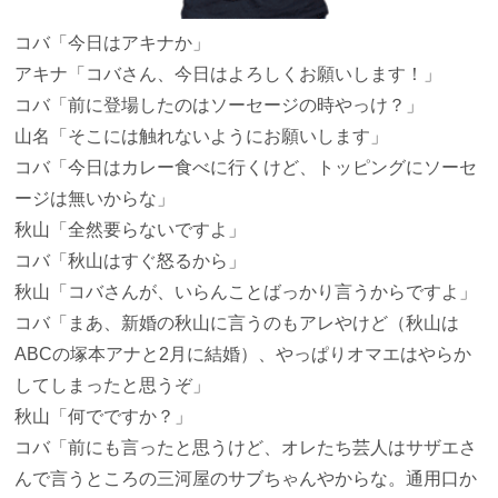
コバ
「今日はアキナか」
アキナ
「コバさん、今日はよろしくお願いします！」
コバ
「前に登場したのはソーセージの時やっけ？」
山名
「そこには触れないようにお願いします」
コバ
「今日はカレー食べに行くけど、トッピングにソーセ
ージは無いからな」
秋山
「全然要らないですよ」
コバ
「秋山はすぐ怒るから」
秋山
「コバさんが、いらんことばっかり言うからですよ」
コバ
「まあ、新婚の秋山に言うのもアレやけど（秋山は
ABCの塚本アナと2月に結婚）、やっぱりオマエはやらか
してしまったと思うぞ」
秋山
「何でですか？」
コバ
「前にも言ったと思うけど、オレたち芸人はサザエさ
んで言うところの三河屋のサブちゃんやからな。通用口か