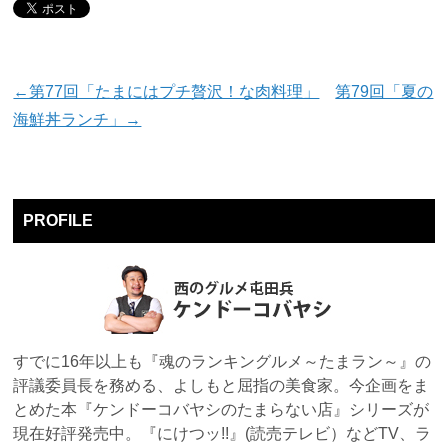
←第77回「たまにはプチ贅沢！な肉料理」
第79回「夏の
海鮮丼ランチ」→
PROFILE
すでに16年以上も『魂のランキングルメ～たまラン～』の
評議委員長を務める、よしもと屈指の美食家。今企画をま
とめた本『ケンドーコバヤシのたまらない店』シリーズが
現在好評発売中。『にけつッ!!』(読売テレビ）などTV、ラ