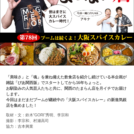
「美味さ」と「魂」を兼ね備えた飲食店を紹介し続けている本企画が
雑誌「ぴあ関西版」でスタートしてから16年ちょっと。
お馴染みの人気芸人たちと共に、関西のたまらん店を月イチでお届け
します。
今回はまだまだブームが継続中の「大阪スパイスカレー」の新進気鋭
店を集めました！
取材・文：鈴木“GORI”秀明、李宗和
撮影：李宗和、村瀬高司
協力：吉本興業