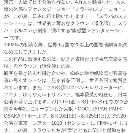
東京・大阪で日本公演を行ない、4万人を動員した、大人
気の体感型ファンタジーショー『スラバのスノーショー』
が、この夏、日本に再上陸いたします！ 『スラバのスノ
ーショー』は、世界的に著名なクラウン（道化師）、スラ
バ・ポルニンが創作・演出する“体感型ファンタジーショ
ー”です。
1993年の初演以降、世界9カ国で20以上の国際演劇賞を総
なめにしてきました。
この作品に出演するのは、動きと表情だけで喜怒哀楽を表
現するクラウン（道化師）のみ。
観客を巻き込んだ掛け合いや、蜘蛛の巣や紙吹雪が客席を
覆い尽くすシーンは、見る者を圧倒し、世界各国で絶賛さ
れています。また、この公演のスペシャルサポーターに、
アキナ、ゆりやんレトリィバァ、福本愛菜が就任し、日本
公演を盛り上げます。7月19日(金)～8月7日(水)までの23公
演を今年2月にオープンした大阪・COOL JAPAN PARK
OSAKA TTホールで、8月10日(土)～8月25日(日)までの20
公演を東京・シアター1010（センジュ）にて開催いたしま
す。この夏、クラウンたちが“雪”とともに笑いと感動をお