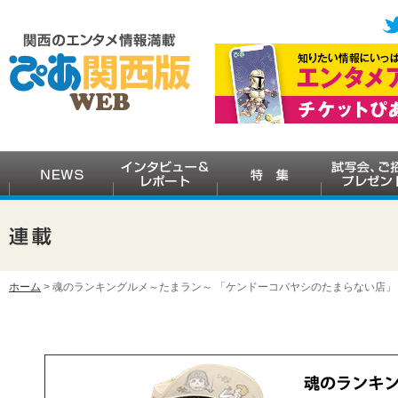
ホーム
> 魂のランキングルメ～たまラン～ 「ケンドーコバヤシのたまらない店」