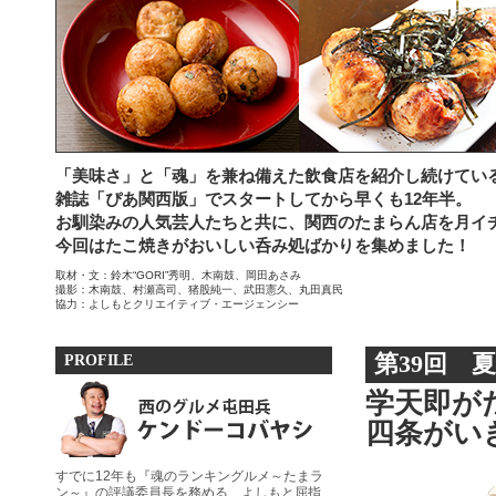
「美味さ」と「魂」を兼ね備えた飲食店を紹介し続けてい
雑誌「ぴあ関西版」でスタートしてから早くも12年半。
お馴染みの人気芸人たちと共に、関西のたまらん店を月イ
今回はたこ焼きがおいしい呑み処ばかりを集めました！
取材・文：鈴木“GORI”秀明、木南鼓、岡田あさみ
撮影：木南鼓、村瀬高司、猪股純一、武田憲久、丸田真民
協力：よしもとクリエイティブ・エージェンシー
PROFILE
第39回 
学天即が
四条がい
すでに12年も『魂のランキングルメ～たまラ
ン～』の評議委員長を務める、よしもと屈指