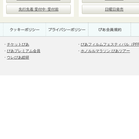
先行先着 受付中･受付前
日曜日発売
・
チケットぴあ
・
ぴあフィルムフェスティバル（PF
・
ぴあプレミアム会員
・
ホノルルマラソン ぴあツアー
・
ウレぴあ総研