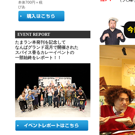
本体700円＋税
ぴあ
EVENT REPORT
たまラン本発刊を記念して
なんばグランド花月で開催された
スパイス香るカレーイベントの
一部始終をレポート！！