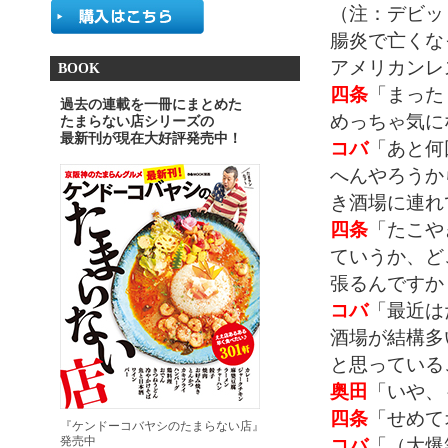
（注：デビッ
腸炎で亡くな
アメリカンレ
BOOK
四条
「まった
過去の連載を一冊にまとめた
めっちゃ気に
たまらない店シリーズの
最新刊が現在大好評発売中！
コバ
「あと何
へんやろうか
き酒場に連れ
四条
「たこ
ていうか、ど
張るんですか
コバ
「最近は
酒場が結構多
と思っている
奥田
「いや、
四条
「せめて
『ケンドーコバヤシのたまらない店』
コバ
「（大爆
発売中