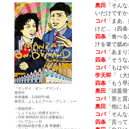
奥田
「そんな
いだけですか
コバ
「まあ、
けど…（四条
四条
「食べる
汁を箸で舐め
コバ
「あまり
四条
「そうな
コバ
「もはや
学天即
「（大
四条
「もう早
『マンザイ・オン・デマンド』
奥田
「頭蓋骨
発売中
本体価格：3,000円+税
コバ
「形と質
発売元：よしもとアール・アンド・シー
奥田
「他にも
＜収録内容＞
コバ
「そんな
・しょうもない自慢するやつ
（THE MANZAI 2013 決勝進出）
四条
「言って
・ついてない一日
（第2回ytv漫才新人賞 準優勝）