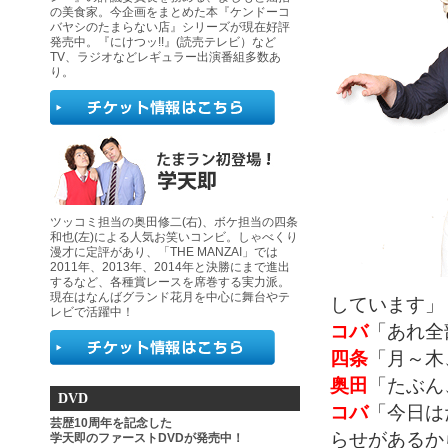
の美食家。今企画をまとめた本『ケンドーコ
バヤシのたまらない店』シリーズが現在好評
発売中。『にけつッ!!』(読売テレビ）など
TV、ラジオなどレギュラー出演番組多数あ
り。
ツッコミ担当の奥田修二(右)、ボケ担当の四条
和也(左)による人気お笑いコンビ。しゃべくり
漫才に定評があり、「THE MANZAI」では
2011年、2013年、2014年と決勝にまで進出
するなど、各種賞レースを席巻する実力派。
現在はなんばグランド花月を中心に舞台やテ
しています」
レビで活躍中！
コバ
「あれ全
四条
「月～木
奥田
「たぶん
DVD
コバ
「今日は
芸歴10周年を記念した
らせがあるか
学天即のファーストDVDが発売中！