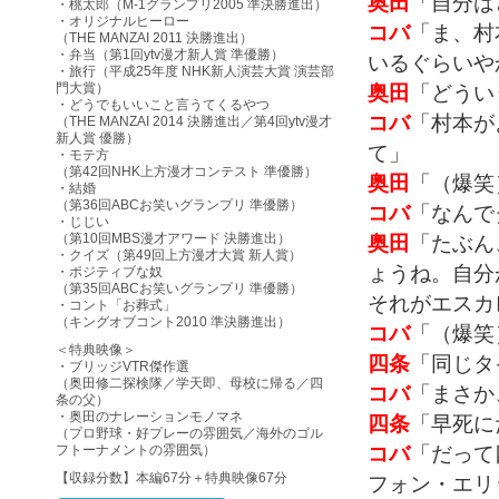
奥田
「自分は
・桃太郎（M-1グランプリ2005 準決勝進出）
・オリジナルヒーロー
コバ
「ま、村
（THE MANZAI 2011 決勝進出）
・弁当（第1回ytv漫才新人賞 準優勝）
いるぐらいや
・旅行（平成25年度 NHK新人演芸大賞 演芸部
奥田
「どうい
門大賞）
・どうでもいいこと言うてくるやつ
コバ
「村本が
（THE MANZAI 2014 決勝進出／第4回ytv漫才
新人賞 優勝）
て」
・モテ方
（第42回NHK上方漫才コンテスト 準優勝）
奥田
「（爆笑
・結婚
（第36回ABCお笑いグランプリ 準優勝）
コバ
「なんで
・じじい
奥田
「たぶん
（第10回MBS漫才アワード 決勝進出）
・クイズ（第49回上方漫才大賞 新人賞）
ょうね。自分
・ポジティブな奴
（第35回ABCお笑いグランプリ 準優勝）
それがエスカ
・コント「お葬式」
（キングオブコント2010 準決勝進出）
コバ
「（爆笑
＜特典映像＞
四条
「同じタ
・ブリッジVTR傑作選
（奥田修二探検隊／学天即、母校に帰る／四
コバ
「まさか
条の父）
・奥田のナレーションモノマネ
四条
「早死に
（プロ野球・好プレーの雰囲気／海外のゴル
コバ
「だって
フトーナメントの雰囲気）
【収録分数】本編67分＋特典映像67分
フォン・エリ