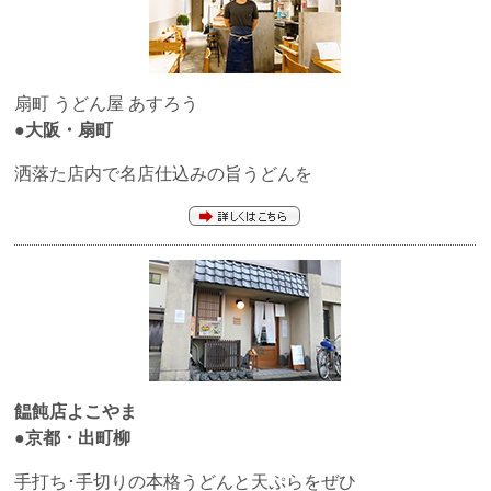
扇町 うどん屋
あすろう
●大阪・扇町
洒落た店内で名店仕込みの旨うどんを
饂飩店よこやま
●京都・出町柳
手打ち･手切りの本格うどんと天ぷらをぜひ