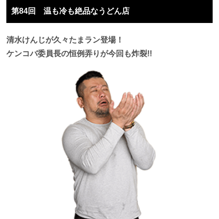
第84回 温も冷も絶品なうどん店
清水けんじが久々たまラン登場！
ケンコバ委員長の恒例弄りが今回も炸裂!!