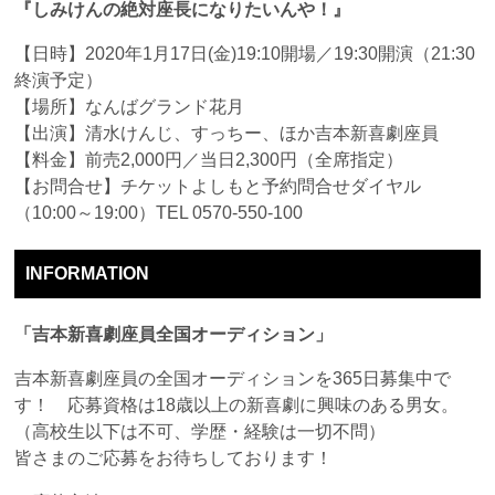
『しみけんの絶対座長になりたいんや！』
【日時】2020年1月17日(金)19:10開場／19:30開演（21:30
終演予定）
【場所】なんばグランド花月
【出演】清水けんじ、すっちー、ほか吉本新喜劇座員
【料金】前売2,000円／当日2,300円（全席指定）
【お問合せ】チケットよしもと予約問合せダイヤル
（10:00～19:00）TEL 0570-550-100
INFORMATION
「吉本新喜劇座員全国オーディション」
吉本新喜劇座員の全国オーディションを365日募集中で
す！ 応募資格は18歳以上の新喜劇に興味のある男女。
（高校生以下は不可、学歴・経験は一切不問）
皆さまのご応募をお待ちしております！