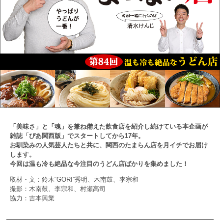
「美味さ」と「魂」を兼ね備えた飲食店を紹介し続けている本企画が
雑誌「ぴあ関西版」でスタートしてから17年。
お馴染みの人気芸人たちと共に、関西のたまらん店を月イチでお届け
します。
今回は温も冷も絶品な今注目のうどん店ばかりを集めました！
取材・文：鈴木“GORI”秀明、木南鼓、李宗和
撮影：木南鼓、李宗和、村瀬高司
協力：吉本興業