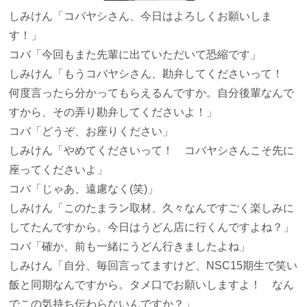
しみけん
「コバヤシさん、今日はよろしくお願いしま
す！」
コバ
「今回もまた先輩に出ていただいて恐縮です」
しみけん
「もうコバヤシさん、勘弁してくださいって！
何度言ったら分かってもらえるんですか。自分後輩なんで
すから、その弄り勘弁してくださいよ！」
コバ
「どうぞ、お座りください」
しみけん
「やめてくださいって！ コバヤシさんこそ先に
座ってくださいよ」
コバ
「じゃあ、遠慮なく(笑)」
しみけん
「このたまラン取材、久々なんですごく楽しみに
してたんですから。今日はうどん店に行くんですよね？」
コバ
「確か、前も一緒にうどん行きましたよね」
しみけん
「自分、毎回言ってますけど、NSC15期生で笑い
飯と同期なんですから。タメ口でお願いしますよ！ なん
でこの気持ち伝わらないんですか？」