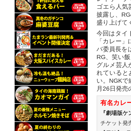
ゴエら人気
披露し、R
盛り上げて
今回はタイ
「カレー」
バ委員長を
RG、笑い
グルメ芸人
れていると
い。NGK
月26日発
有名カレー
『劇場版ケ
チケット発売