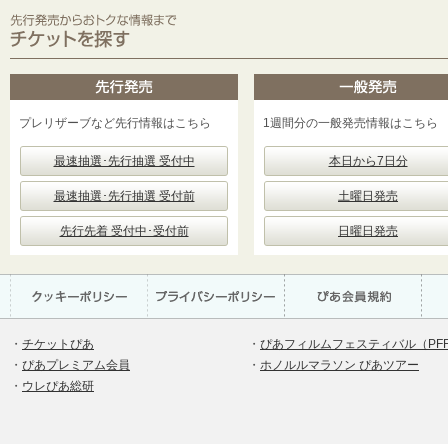
プレリザーブなど先行情報はこちら
1週間分の一般発売情報はこちら
最速抽選･先行抽選 受付中
本日から7日分
最速抽選･先行抽選 受付前
土曜日発売
先行先着 受付中･受付前
日曜日発売
・
チケットぴあ
・
ぴあフィルムフェスティバル（PF
・
ぴあプレミアム会員
・
ホノルルマラソン ぴあツアー
・
ウレぴあ総研