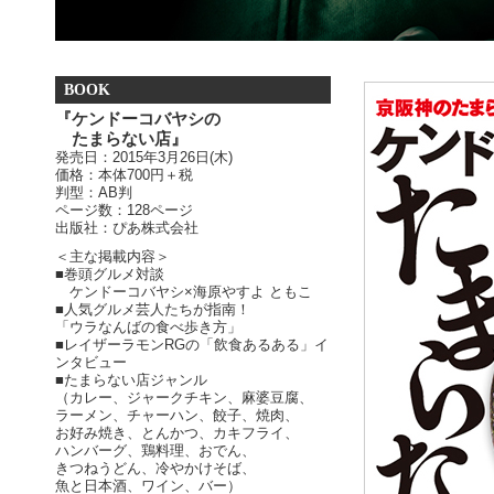
BOOK
『ケンドーコバヤシの
たまらない店』
発売日：2015年3月26日(木)
価格：本体700円＋税
判型：AB判
ページ数：128ページ
出版社：ぴあ株式会社
＜主な掲載内容＞
■巻頭グルメ対談
ケンドーコバヤシ×海原やすよ ともこ
■人気グルメ芸人たちが指南！
「ウラなんばの食べ歩き方」
■レイザーラモンRGの「飲食あるある」イ
ンタビュー
■たまらない店ジャンル
（カレー、ジャークチキン、麻婆豆腐、
ラーメン、チャーハン、餃子、焼肉、
お好み焼き、とんかつ、カキフライ、
ハンバーグ、鶏料理、おでん、
きつねうどん、冷やかけそば、
魚と日本酒、ワイン、バー）