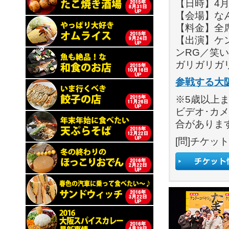
【日時】4月2
【会場】な
【料金】全席
【出演】ケ
ンRG／笑
ガリガリガ
参戦する大
※5歳以上ま
ビデオ･カ
合がありま
[問]チケット