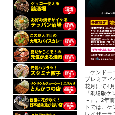
「ケンドー
プレミアイ
花月にて4月
『劇場版ケ
～』。2年
トでは、ケ
レイザーラ