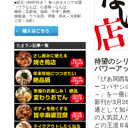
■役立つMAP付き！ 食べ歩きエリア10選
（ウラなんば、心斎橋～なんば、
梅田～北新地、福島、中津～豊崎、
南船場、ウラ谷四、堺東、烏丸～河原町、
三宮～元町）
たまラン記事一覧
待望のシ
パワーアッ
『ぴあ関西
ーコバヤシ
～」を一冊
新刊が3月2
通として知
の人気芸人
どの王道Ｂ