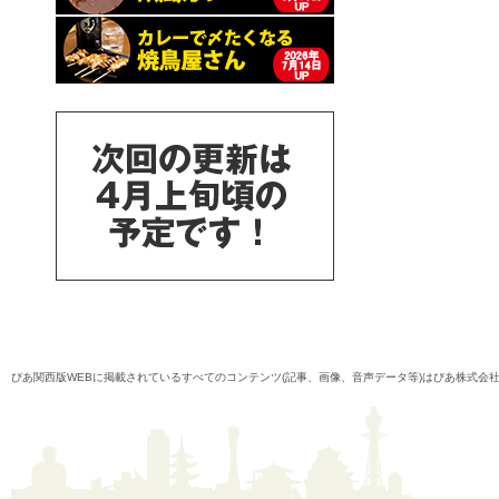
ぴあ関西版WEBに掲載されているすべてのコンテンツ(記事、画像、音声データ等)はぴあ株式会