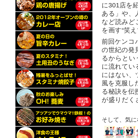
に301店
ある」や、
など読みど
を画す“笑
前回ケンコ
の世紀の発
るからとい
に流れてい
にはない、
風を克服し
る秘訣を伝
が盛りだくさ
そして、気に