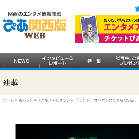
ホーム
> 魂のランキングルメ～たまラン～ 「ケンドーコバヤシのたまらない店」