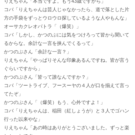
りえちゃん
「本当ですよ。もう43歳ですから」
コバ
「りえちゃんは芸人じゃなかったら、道で落とした片
方の手袋をずっとウロウロ探しているような人やもんな」
オーサカクレオパトラ
「（爆笑）」
コバ
「しかし、かつのぶには気をつけろって皆から聞いて
るからな。余計な一言を挟んでくるって」
かつのぶさん
「余計な一言？」
りえちゃん
「やっぱりそんな印象あるんですね。皆が言う
ぐらいですから」
かつのぶさん
「皆って誰なんですか？」
コバ
「ツートライブ、フースーヤの４人が口を揃えて言っ
てたぞ」
かつのぶさん
「（爆笑）もう、心外ですよ！」
コバ
「りえちゃんは、稲田（紅しょうが）と３人でゴハン
行った以来やな」
りえちゃん
「あの時はありがとうございました。ずっと楽