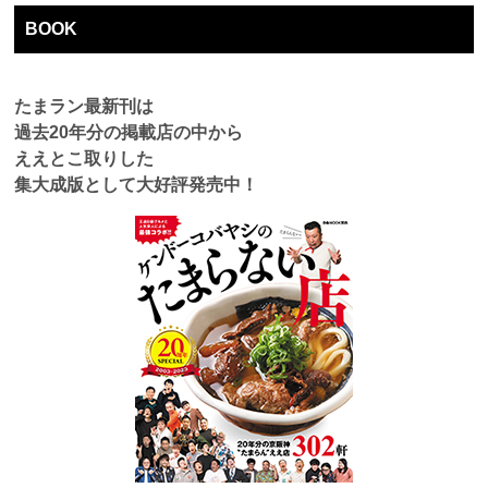
BOOK
たまラン最新刊は
過去
20
年分の掲載店の中から
ええとこ取りした
集大成版として大好評発売中！