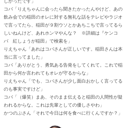
しかったです」
コバ
「りえちゃんに会ったら聞きたかったんやけど、あの
飲み会での稲田のオレに対する無礼な話をテレビやラジオ
で言ってたら、稲田が９割ウソとかあちこちで言ってるら
しいねんけど、あれホンマやんな？ ※詳細は『ケンコ
バ 紅しょうが稲田』で検索を」
りえちゃん
「あれはコバさんが正しいです。稲田さんは本
当に言ってました」
コバ
「ありがとう、勇気ある告発をしてくれて。これで稲
田から何か言われてもオレが守るからな」
りえちゃん
「でも、コバさんが少し面白おかしく言ってる
のも事実ですけど」
コバ
「（爆笑）まあ、そのまま伝えると稲田の人間性が疑
われるからな。これは先輩としての優しさやわ」
かつのぶさん
「それで今日は何を食べに行くんですか？」