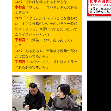
コバ
「それは結構あるあるかもな」
宇都宮
「やった！ コバヤシさんのある
あるは？」
コバ
「イヤミとかそういうことを言わな
い、すごく性格がいい子のガラケー時代
のストラップ、今思い出すとだいたいオ
ムライスだったという」
宇都宮
「（爆笑）それ、あるあるです
か？」
コバ
「あるあるや。半年後は根元の部分
だけになってるから」
宇都宮
「コバヤシさん、それはストラッ
プあるあるですから」