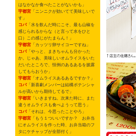
はなかなか食べたことがないかも」
宇都宮
「ニンニクが効いてて美味しいで
す」
コバ
「水を飲んだ時にこそ、最も山椒を
感じられるからな（と言って水をひと
口）この感じがたまらん！」
宇都宮
「カッツリ卵サイコーですね」
コバ
「やっと、まきちゃんも分かった
か。じゃあ、美味しいオムライスをいた
だいたところで、恒例のあるあるを披露
してもらおうか」
宇都宮
「オムライスあるあるですか？」
コバ
「新喜劇メンバーは結構ポテンシャ
ルが高いから期待してるで」
宇都宮
「いきますね。次来た時に、また
違うオムライスも食べようって思う」
コバ
「それは、今思ったことやろ」
宇都宮
「もう１ついいですか？ お弁当
にオムライスを作った時、お弁当箱のフ
タにケチャップが全部付く」