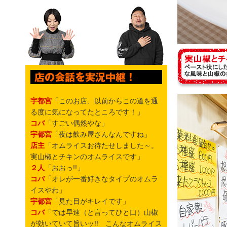
宇都宮
「このお店、以前からこの道を通
る度に気になってたところです！」
コバ
「すごい偶然やな」
宇都宮
「夜は飲み屋さんなんですね」
店主
「オムライスお待たせしました～。
実山椒とチキンのオムライスです」
２人
「おおっ!!」
コバ
「オレが一番好きなタイプのオムラ
イスやわ」
宇都宮
「見た目がキレイです」
コバ
「では早速（と言ってひと口）山椒
が効いていて旨いッ!! こんなオムライス