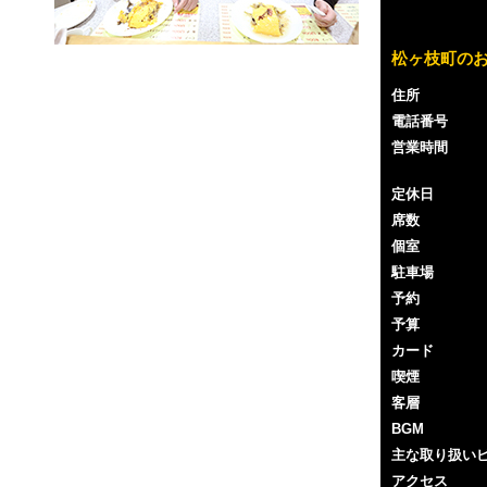
松ヶ枝町の
住所
電話番号
営業時間
定休日
席数
個室
駐車場
予約
予算
カード
喫煙
客層
BGM
主な取り扱い
アクセス