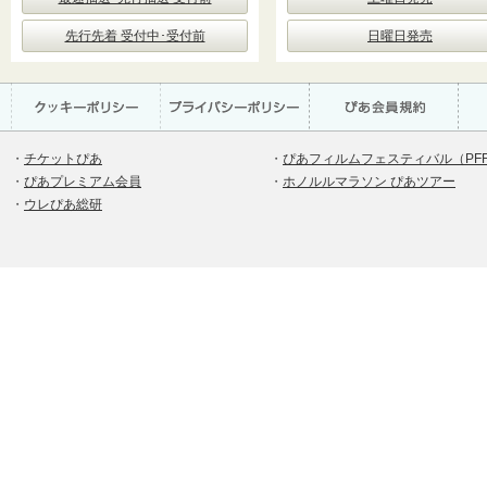
先行先着 受付中･受付前
日曜日発売
・
チケットぴあ
・
ぴあフィルムフェスティバル（PF
・
ぴあプレミアム会員
・
ホノルルマラソン ぴあツアー
・
ウレぴあ総研