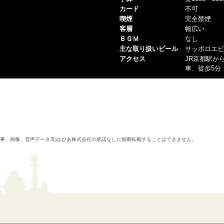
カード
不可
喫煙
完全禁煙
客層
幅広い
ＢＧＭ
なし
主な取り扱いビール
サッポロエビ
アクセス
JR京都駅か
車、徒歩5分
記事、画像、音声データ等)はぴあ株式会社の承諾なしに無断転載することはできません。