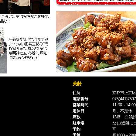
美齢
住所
京都市上京区
電話番号
075(441)7597
営業時間
11:30～14:0
定休日
月、不定休 ※
席数
16席 ※2
駐車場
なし(近隣に
予約
可
予算
昼1000～20