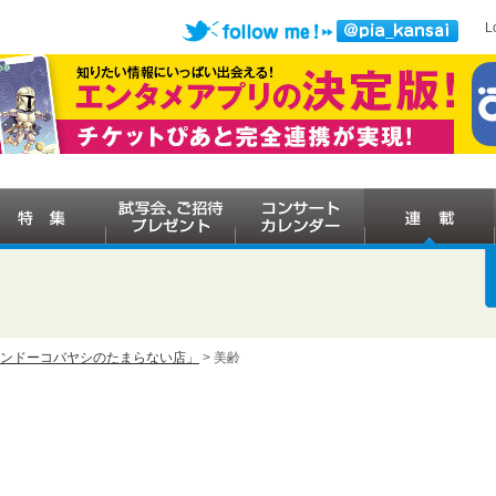
L
ケンドーコバヤシのたまらない店」
> 美齢