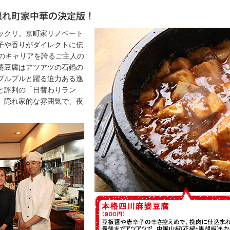
ックリ。京町家リノベート
子や香りがダイレクトに伝
年のキャリアを誇るご主人の
婆豆腐はアツアツの石鍋の
プルプルと躍る迫力ある逸
と評判の「日替わりラン
る。隠れ家的な雰囲気で、夜