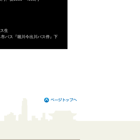
ス生
ら市バス『堀川今出川バス停』下