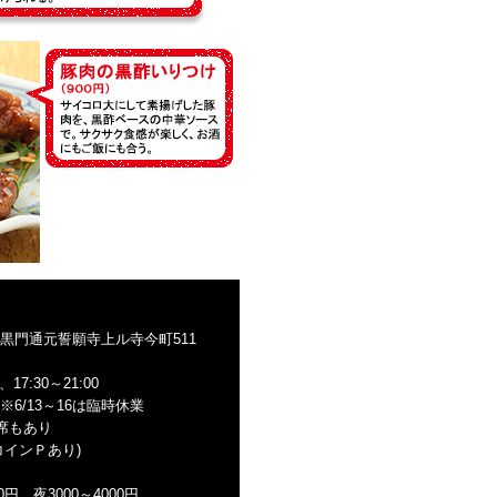
黒門通元誓願寺上ル寺今町511
0、17:30～21:00
6/13～16は臨時休業
階席もあり
コインＰあり)
00円、夜3000～4000円