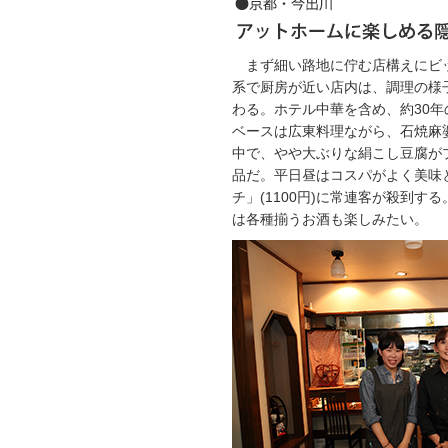
まず細い路地に佇む店構えにビ
系で厨房が近い店内は、調理の様
わる。ホテル中華を含め、約30
ベースは広東料理ながら、石焼麻
中で、やや大ぶりな絹こし豆腐が
品だ。平日昼はコスパがよく美味
チ」(1100円)に常連客が殺到す
は各種揃うお酒も楽しみたい。