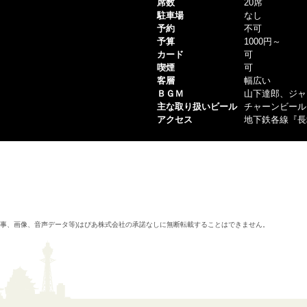
席数
20席
駐車場
なし
予約
不可
予算
1000円～
カード
可
喫煙
可
客層
幅広い
ＢＧＭ
山下達郎、ジャ
主な取り扱いビール
チャーンビール
アクセス
地下鉄各線『長
記事、画像、音声データ等)はぴあ株式会社の承諾なしに無断転載することはできません。