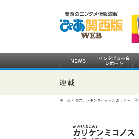
ホーム
>
魂のランキングルメ～たまラン～ 「