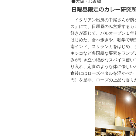
イタリアン出身の中尾さんが腕
ス』にて、日曜昼のみ営業するカ
好きが高じて、バルオープン１年
はじめた。食べ歩きや、独学で研
南インド、スリランカをはじめ、
キシコなど多国籍な要素をワンプ
みが引き立つ絶妙なスパイス使い
り入れ、定食のような体に優しい
食後にはローズペタルを浮かべた『
円）を是非。ローズの上品な香り