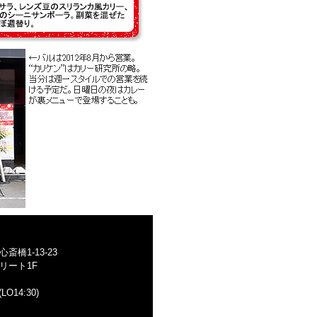
橋1-13-23
リート1F
LO14:30)