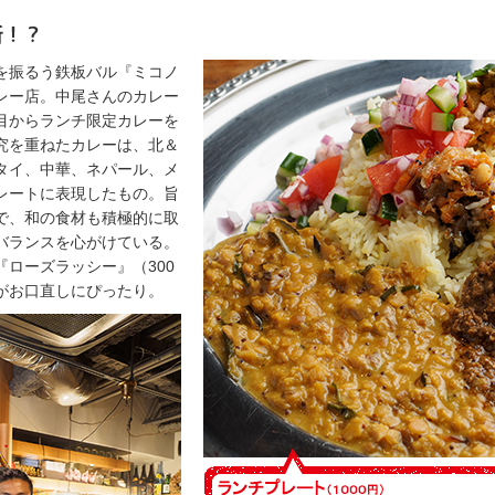
を振るう鉄板バル『ミコノ
レー店。中尾さんのカレー
目からランチ限定カレーを
究を重ねたカレーは、北＆
タイ、中華、ネパール、メ
レートに表現したもの。旨
で、和の食材も積極的に取
バランスを心がけている。
ローズラッシー』（300
がお口直しにぴったり。