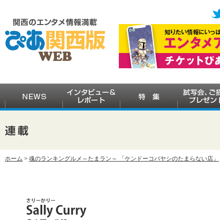
ホーム
>
魂のランキングルメ～たまラン～ 「ケンドーコバヤシのたまらない店」