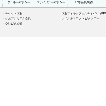
・
チケットぴあ
・
ぴあフィルムフェスティバル（PF
・
ぴあプレミアム会員
・
ホノルルマラソン ぴあツアー
・
ウレぴあ総研