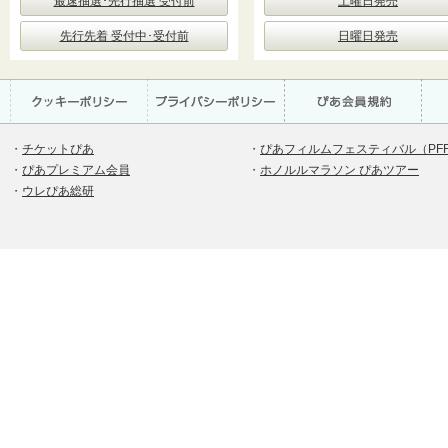
最速抽選･先行抽選 受付前
土曜日発売
先行先着 受付中･受付前
日曜日発売
・
チケットぴあ
・
ぴあフィルムフェスティバル（PF
・
ぴあプレミアム会員
・
ホノルルマラソン ぴあツアー
・
ウレぴあ総研