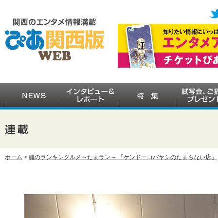
ホーム
>
魂のランキングルメ～たまラン～ 「ケンドーコバヤシのたまらない店」