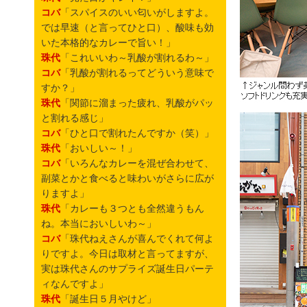
コバ
「スパイスのいい匂いがしますよ。
では早速（と言ってひと口）、酸味も効
いた本格的なカレーで旨い！」
珠代
「これいいわ～乳酸が割れるわ～」
コバ
「乳酸が割れるってどういう意味で
すか？」
珠代
「関節に溜まった疲れ、乳酸がパッ
と割れる感じ」
コバ
「ひと口で割れたんですか（笑）」
珠代
「おいしい～！」
コバ
「いろんなカレーを混ぜ合わせて、
副菜とかと食べると味わいがさらに広が
りますよ」
珠代
「カレーも３つとも全然違うもん
ね。本当においしいわ～」
コバ
「珠代ねえさんが喜んでくれて何よ
りですよ。今日は取材と言ってますが、
実は珠代さんのサプライズ誕生日パーテ
ィなんですよ」
珠代
「誕生日５月やけど」