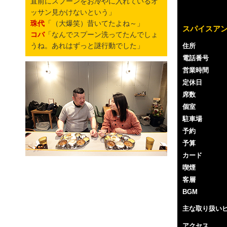
直前にスプーンをお冷やに入れているオ
ッサン見かけないという」
珠代
「（大爆笑）昔いてたよね～」
スパイスア
コバ
「なんでスプーン洗ってたんでしょ
うね。あれはずっと謎行動でした」
住所
電話番号
営業時間
定休日
席数
個室
駐車場
予約
予算
カード
喫煙
客層
BGM
主な取り扱い
アクセス