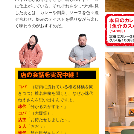
に仕上がっている。それぞれを少しづつ味見
したあとは、カレーや副菜、ソースを色々混
ぜ合わせ、好みのテイストを探りながら楽し
く味わうのがおすすめだ。
コバ
「（店内に流れている椎名林檎を聞
きつつ）椎名林檎を聞くと、なぜか珠代
ねえさんを思い出すんですよ」
珠代
「分かる気がする～」
コバ
「（大爆笑）」
店主
「お待たせしました～」
２人
「おおッ」
珠代
「見た目がキレイ！」