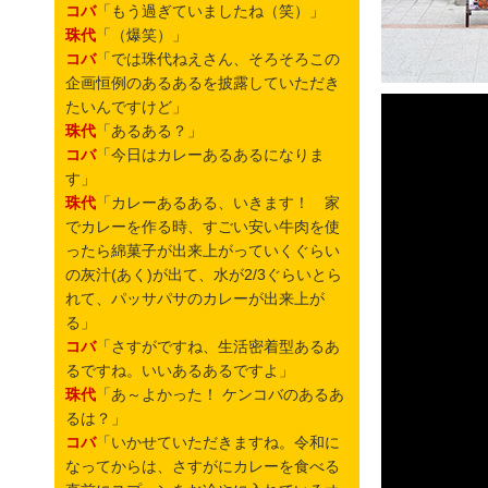
コバ
「もう過ぎていましたね（笑）」
珠代
「（爆笑）」
コバ
「では珠代ねえさん、そろそろこの
企画恒例のあるあるを披露していただき
たいんですけど」
珠代
「あるある？」
コバ
「今日はカレーあるあるになりま
す」
珠代
「カレーあるある、いきます！ 家
でカレーを作る時、すごい安い牛肉を使
ったら綿菓子が出来上がっていくぐらい
の灰汁(あく)が出て、水が2/3ぐらいとら
れて、パッサパサのカレーが出来上が
る」
コバ
「さすがですね、生活密着型あるあ
るですね。いいあるあるですよ」
珠代
「あ～よかった！ ケンコバのあるあ
るは？」
コバ
「いかせていただきますね。令和に
なってからは、さすがにカレーを食べる