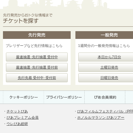
プレリザーブなど先行情報はこちら
1週間分の一般発売情報はこちら
最速抽選･先行抽選 受付中
本日から7日分
最速抽選･先行抽選 受付前
土曜日発売
先行先着 受付中･受付前
日曜日発売
・
チケットぴあ
・
ぴあフィルムフェスティバル（PF
・
ぴあプレミアム会員
・
ホノルルマラソン ぴあツアー
・
ウレぴあ総研