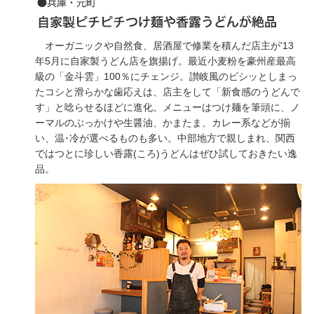
オーガニックや自然食、居酒屋で修業を積んだ店主が'13
年5月に自家製うどん店を旗揚げ。最近小麦粉を豪州産最高
級の「金斗雲」100％にチェンジ。讃岐風のビシッとしまっ
たコシと滑らかな歯応えは、店主をして「新食感のうどんで
す」と唸らせるほどに進化。メニューはつけ麺を筆頭に、ノ
ーマルのぶっかけや生醤油、かまたま、カレー系などが揃
い、温･冷が選べるものも多い。中部地方で親しまれ、関西
ではつとに珍しい香露(ころ)うどんはぜひ試しておきたい逸
品。