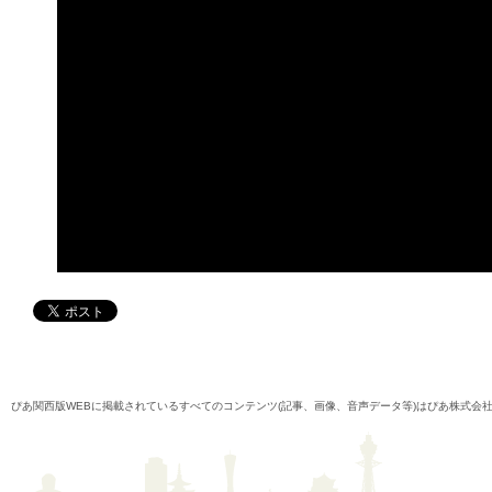
ぴあ関西版WEBに掲載されているすべてのコンテンツ(記事、画像、音声データ等)はぴあ株式会