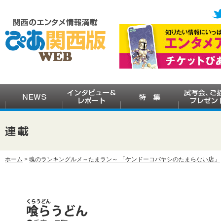
ホーム
>
魂のランキングルメ～たまラン～ 「ケンドーコバヤシのたまらない店」