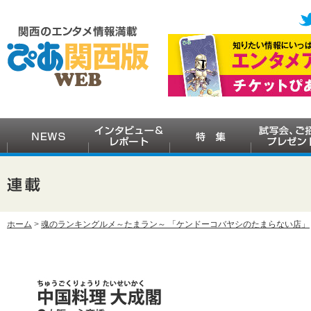
ホーム
>
魂のランキングルメ～たまラン～ 「ケンドーコバヤシのたまらない店」