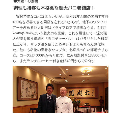
安旨で旬なコバコ店もいいが、昭和32年創業の老舗で常時
400名を収容できる同店を忘れるべからず。地下のワンフロ
アーを占める巨大厨房はドライフロアで清潔なうえ、4.9万
kcal/h(57kw)という超火力を完備。これを駆使して一流の職
人が腕を奮う伝統の「五目チャーハン」はパラリとした極旨
仕上がり。サラダ油を使うためキレもよくもちろん無化調
だ。他にも名物の春巻きやスブタ、北京風の白い海老チリも
◎。コースは4000円から可能で、飲み放題付きは5500円か
ら、またランチ(コーヒー付き)は840円からでOKだ。