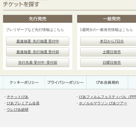
プレリザーブなど先行情報はこちら
1週間分の一般発売情報はこちら
最速抽選･先行抽選 受付中
本日から7日分
最速抽選･先行抽選 受付前
土曜日発売
先行先着 受付中･受付前
日曜日発売
・
チケットぴあ
・
ぴあフィルムフェスティバル（PF
・
ぴあプレミアム会員
・
ホノルルマラソン ぴあツアー
・
ウレぴあ総研