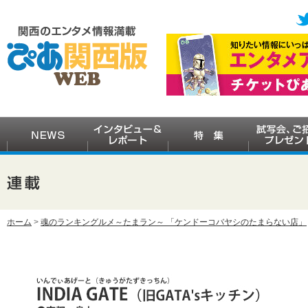
ホーム
>
魂のランキングルメ～たまラン～ 「ケンドーコバヤシのたまらない店」