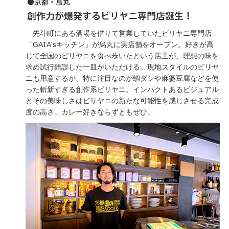
先斗町にある酒場を借りて営業していたビリヤニ専門店
「GATA'sキッチン」が烏丸に実店舗をオープン。好きが高
じて全国のビリヤニを食べ歩いたという店主が、理想の味を
求め試行錯誤した一皿がいただける。現地スタイルのビリヤ
ニも用意するが、特に注目なのが鯛ダシや麻婆豆腐などを使
った斬新すぎる創作系ビリヤニ。インパクトあるビジュアル
とその美味しさはビリヤニの新たな可能性を感じさせる完成
度の高さ。カレー好きならずともぜひ。