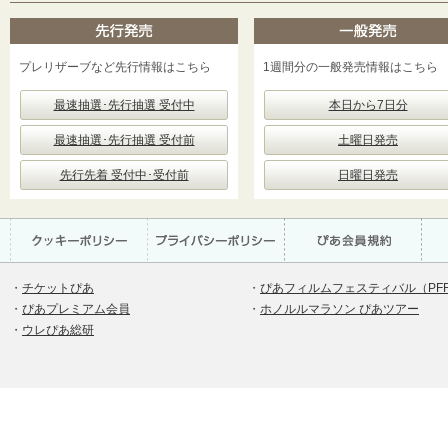
プレリザーブなど先行情報はこちら
1週間分の一般発売情報はこちら
最速抽選･先行抽選 受付中
本日から7日分
最速抽選･先行抽選 受付前
土曜日発売
先行先着 受付中･受付前
日曜日発売
・
チケットぴあ
・
ぴあフィルムフェスティバル（PF
・
ぴあプレミアム会員
・
ホノルルマラソン ぴあツアー
・
ウレぴあ総研