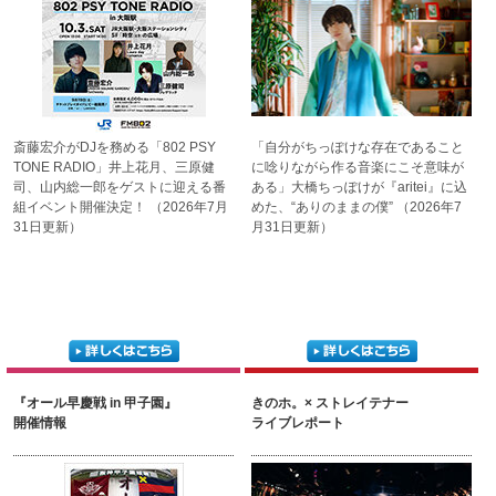
斎藤宏介がDJを務める
「802 PSY
「自分がちっぽけな存在である
こと
TONE RADIO」
井上花月、三原健
に唸りながら作る音楽に
こそ意味が
司、山内総一郎を
ゲストに迎える番
ある」
大橋ちっぽけが『aritei』に
込
組イベント
開催決定！
（2026年7月
めた、“ありのままの僕”
（2026年7
31日更新）
月31日更新）
『オール早慶戦 in 甲子園』
きのホ。× ストレイテナー
開催情報
ライブレポート