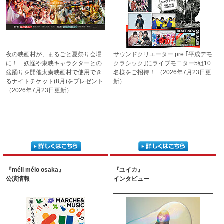
夜の映画村が、まるごと夏祭り
会場
サウンドクリエーター pre.
｢平成デモ
に！ 妖怪や東映キャラクター
との
クラシック｣に
ライブモニター5組10
盆踊りを開催
太秦映画村で使用でき
名様
をご招待！
（2026年7月23日更
るナイト
チケット(8月)をプレゼント
新）
（2026年7月23日更新）
『méli mélo osaka』
『ユイカ』
公演情報
インタビュー