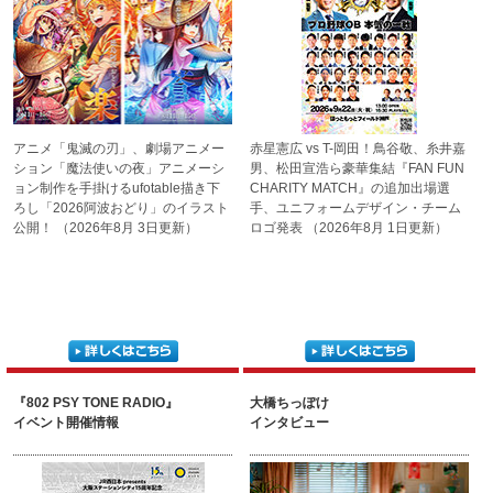
アニメ「鬼滅の刃」、劇場アニメー
赤星憲広 vs T-岡田！
鳥谷敬、糸井嘉
ション「魔法使いの夜」
アニメーシ
男、松田宣浩ら
豪華集結『FAN FUN
ョン制作を手掛ける
ufotable描き下
CHARITY
MATCH』の追加出場選
ろし「2026阿波
おどり」のイラスト
手、ユニ
フォームデザイン・チーム
公開！
（2026年8月 3日更新）
ロゴ発表
（2026年8月 1日更新）
『802 PSY TONE RADIO』
大橋ちっぽけ
イベント開催情報
インタビュー