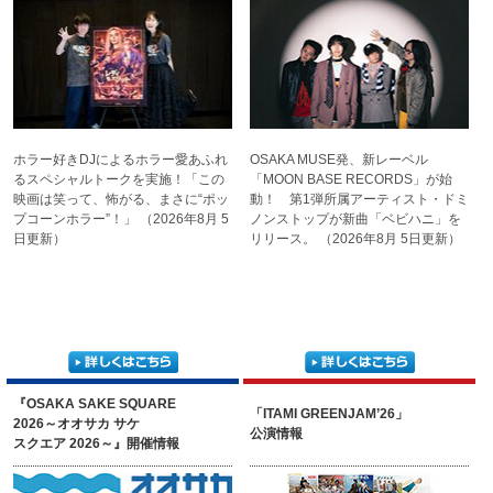
ホラー好きDJによる
ホラー愛あふれ
OSAKA MUSE発、新レーベル
るスペシャル
トークを実施！「この
「MOON BASE RECORDS」が
始
映画は
笑って、怖がる、まさに
“ポッ
動！ 第1弾所属アーティス
ト・ドミ
プコーンホラー”！」
（2026年8月 5
ノンストップが新曲
「ベビハニ」を
日更新）
リリース。
（2026年8月 5日更新）
『OSAKA SAKE SQUARE
「ITAMI GREENJAM’26」
2026～オオサカ サケ
公演情報
スクエア 2026～』開催情報