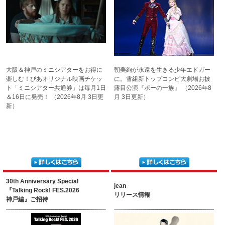
大阪＆神戸のミニシアターを
お得に
朝美絢が永遠を生きる少年エドガー
楽しむ！
ぴあオリジナル映画チケッ
に。
雪組新トップコンビ
大劇場お披
ト
「ミニシアター共通券」は
毎月1日
露目公演『ポーの一族』
（2026年8
＆16日に発売！
（2026年8月 3日更
月 3日更新）
新）
30th Anniversary Special
jean
『Talking Rock! FES.2026
リリース情報
神戸編』ご招待