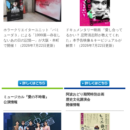
ホラークリエイターユニット
「バミ
ドキュメンタリー映画
『愛し合って
ューダ３」による
「1999展―存在し
るかい？
忌野清志郎が教えてくれ
ない
あの日の記憶―」が
大阪・本町
た』
本予告映像＆
キービジュアルが
で開催！
（2026年7月22日更新）
解禁！
（2026年7月22日更新）
阿波おどり期間特別企画
ミュージカル『愛の不時着』
歴史文化講演会
公演情報
開催情報