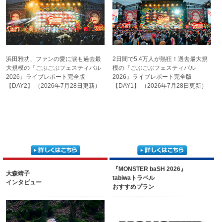
浜田雅功、ファンの愛に涙も
過去最
2日間で5.4万人が熱狂！
過去最大規
大規模の『ごぶごぶ
フェスティバル
模の『ごぶごぶ
フェスティバル
2026』
ライブレポート完全版
2026』
ライブレポート完全版
【DAY2】
（2026年7月28日更新）
【DAY1】
（2026年7月28日更新）
『MONSTER baSH 2026』
大森靖子
tabiwaトラベル
インタビュー
おすすめプラン