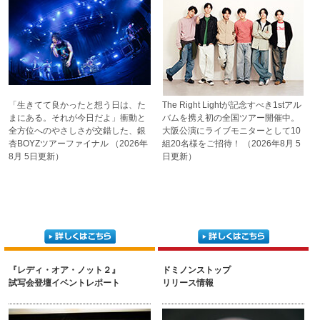
「生きてて良かったと想う
日は、た
The Right Lightが記念すべき
1stアル
まにある。それが
今日だよ」衝動と
バムを携え初の全国ツアー
開催中。
全方位への
やさしさが交錯した、
銀
大阪公演にライブモニ
ターとして10
杏BOYZツアーファイナル
（2026年
組20名様をご招待！
（2026年8月 5
8月 5日更新）
日更新）
『レディ・オア・ノット２』
ドミノンストップ
試写会登壇イベントレポート
リリース情報