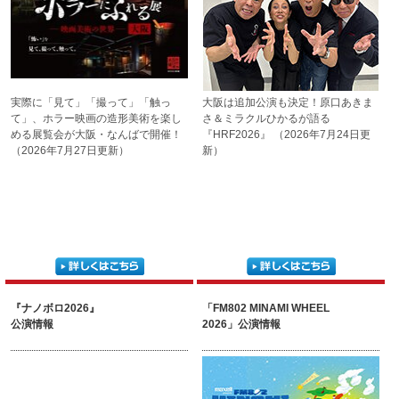
実際に「見て」「撮って」
「触っ
大阪は追加公演も決定！
原口あきま
て」、ホラー映画の
造形美術を楽し
さ＆ミラクルひかるが
語る
める展覧会
が大阪・なんばで開催！
『HRF2026』
（2026年7月24日更
（2026年7月27日更新）
新）
『ナノボロ2026』
「FM802 MINAMI WHEEL
公演情報
2026」公演情報