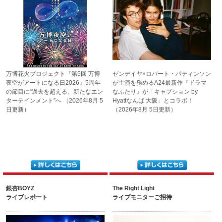
万博花火プロジェクト
『第5回 万博
ゼンデイヤ×ロバート・
パティンソン
夜空がアートに
なる日2026』
5周年
が主演を務める
A24最新作『ドラマ
の節目に“過去を超える、
新たなエン
なふたり』
が「キャプション by
ターテインメント”へ
（2026年8月 5
Hyatt
なんば 大阪」とコラボ！
日更新）
（2026年8月 5日更新）
銀杏BOYZ
The Right Light
ライブレポート
ライブモニターご招待