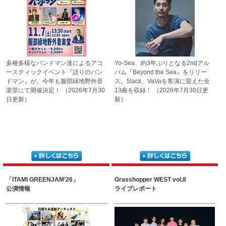
多種多様なバンドマン達による
アコ
Yo-Sea、約3年ぶりとなる2nd
アル
ースティックイベント
『語りのバン
バム『Beyond the Sea』を
リリー
ドマン』が、今年も
服部緑地野外音
ス。5lack、VaVaを客演
に迎えた全
楽堂にて開催決定！
（2026年7月30
13曲を収録！
（2026年7月30日更
日更新）
新）
「ITAMI GREENJAM’26」
Grasshopper WEST vol.8
公演情報
ライブレポート