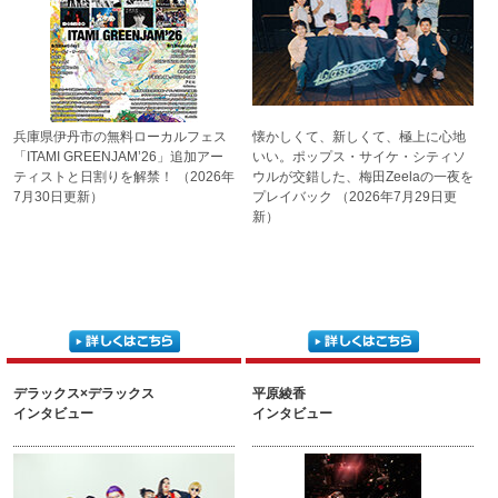
兵庫県伊丹市の無料ローカル
フェス
懐かしくて、新しくて、極上に
心地
「ITAMI GREENJAM’26」
追加アー
いい。ポップス・サイケ・
シティソ
ティストと
日割りを解禁！
（2026年
ウルが交錯した、梅田
Zeelaの一夜を
7月30日更新）
プレイバック
（2026年7月29日更
新）
デラックス×デラックス
平原綾香
インタビュー
インタビュー