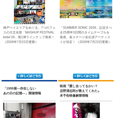
神戸ベイエリアをめぐる、
7つのフェ
「SUMMER SONIC 2026」
記念すべ
スの大文化祭
「MASHUP FESTIVAL
き25周年3日間の
タイムテーブルを
kobe’26」第1弾ライン
ナップ発表！
発表。
各ステージ全出演アーティ
ス
（2026年7月22日更新）
トが決定！
（2026年7月22日更新）
映画『愛し合ってるかい？
「1999展―存在しない
忌野清志郎が教えてくれた』
あの日の記憶―」開催情報
本予告映像解禁情報