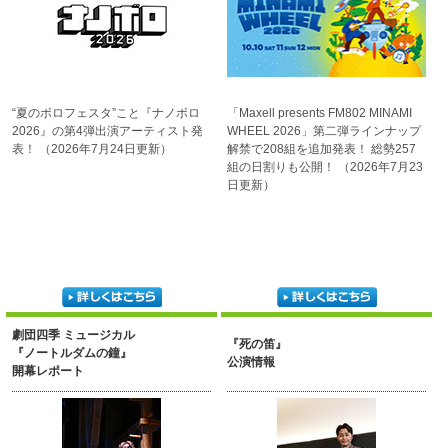
“夏のボロフェスタ”こと
『ナノボロ
「Maxell presents FM802
MINAMI
2026』の第4弾
出演アーティスト発
WHEEL 2026」
第二弾ラインナップ
表！
（2026年7月24日更新）
解禁で
208組を追加発表！
総勢257
組の日割りも公開！
（2026年7月23
日更新）
劇団四季 ミュージカル
『死の笛』
『ノートルダムの鐘』
公演情報
開幕レポート