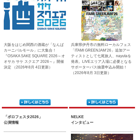
大阪をはじめ関西の酒蔵が「なんば
兵庫県伊丹市の無料ローカル
フェス
カーニバルモール」に大集合！
「ITAMI GREENJAM’26」
追加アー
『OSAKA SAKE SQUARE 2026
～オ
ティストとして七尾
旅人、nayutaを
オサカ サケ スクエア 2026～』開催
発表。LIVEエリ
ア入場に必要となる
決定
（2026年8月 4日更新）
サポータ
ーパス抽選申込み開始！
（2026年8月 3日更新）
「ボロフェスタ2026」
NELKE
公演情報
インタビュー