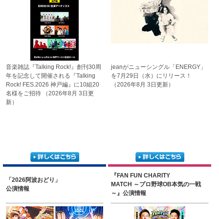
音楽雑誌『Talking Rock!』
創刊30周
jeanがニューシングル
「ENERGY」
年を記念して開催される
『Talking
を7月29日
（水）にリリース！
Rock! FES.2026 神戸編』に
10組20
（2026年8月 3日更新）
名様をご招待
（2026年8月 3日更
新）
『FAN FUN CHARITY
「2026阿波おどり」
MATCH ～プロ野球OB本気の一戦
公演情報
～』公演情報