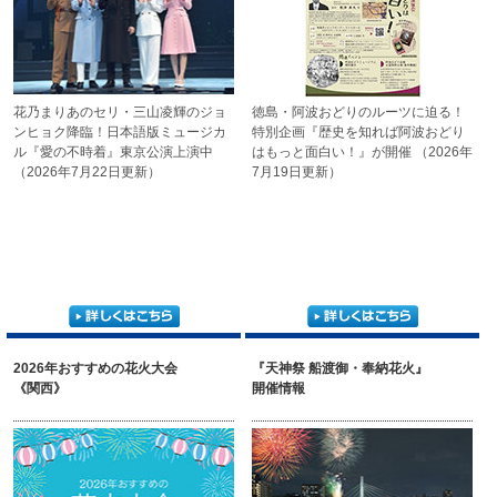
花乃まりあのセリ・
三山凌輝のジョ
徳島・阿波おどりのルーツに迫る！
ンヒョク降臨！
日本語版ミュージカ
特別企画『歴史を知れば阿波おどり
ル
『愛の不時着』東京公演上演中
はもっと面白い！』が開催
（2026年
（2026年7月22日更新）
7月19日更新）
2026年おすすめの花火大会
『天神祭 船渡御・奉納花火』
《関西》
開催情報