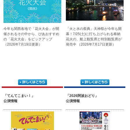
今年も関西各地で「花火大会」が
開
「火と水の祭典」天神祭が
今年も開
催される
その中から、ぴあおすすめ
幕！
7/25(土)に打ち上げられる
奉納
の
「花火大会」をピックアップ
花火の、船上観覧席と
特別観覧席が
（2026年7月19日更新）
発売中
（2026年7月17日更新）
「てんてこまい！」
「2026阿波おどり」
公演情報
公演情報