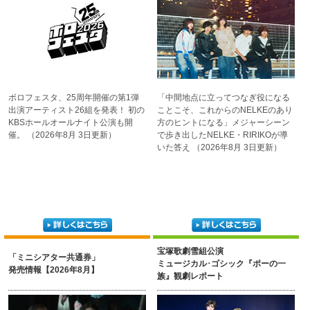
ボロフェスタ、25周年開催の
第1弾
「中間地点に立ってつなぎ役に
なる
出演アーティスト26組を
発表！ 初の
ことこそ、これからのNEL
KEのあり
KBSホールオール
ナイト公演も開
方のヒントになる」
メジャーシーン
催。
（2026年8月 3日更新）
で歩き出した
NELKE・RIRIKOが導
いた答え
（2026年8月 3日更新）
宝塚歌劇雪組公演
「ミニシアター共通券」
ミュージカル･ゴシック『ポーの一
発売情報【2026年8月】
族』観劇レポート