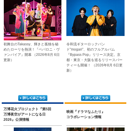
初舞台のTakassy、
輝きと孤独を秘
令和流ギターロックバン
めたローリを熱演！
『ペパロニ・ヴ
ド
”mogari”、初のフルアルバム
ァンパイア』開幕
（2026年8月 6日
『Bypass Pop』リリース決定。
京
更新）
都・東京・大阪を巡る
リリースパー
ティーも開催！
（2026年8月 6日更
新）
万博花火プロジェクト『第5回
映画『ドラマなふたり』
万博夜空がアートになる日
コラボレーション情報
2026』公演情報