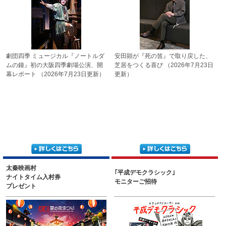
劇団四季 ミュージカル
『ノートルダ
安田顕が『死の笛』で取り戻した、
ムの鐘』
初の大阪四季劇場公演、
開
芝居をつくる喜び
（2026年7月23日
幕レポート
（2026年7月23日更新）
更新）
太秦映画村
｢平成デモクラシック｣
ナイトタイム入村券
モニターご招待
プレゼント