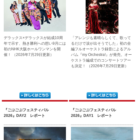
デラックス×デラックスが
結成10周
「アレンジも素晴らしくて、歌
って
年で示す、
熱き勝利への想い
9月には
るだけで涙が出そうでした
」初の全
初のNHK大阪ホール
ワンマンを開
編フルオーケストラ録
音によるアル
催！
（2026年7月29日更新）
バム『my Orchest
ra!』が発売。オー
ケストラ編成
でのコンサートツアー
も決定！
（2026年7月29日更新）
『ごぶごぶフェスティバル
『ごぶごぶフェスティバル
2026』DAY2 レポート
2026』DAY1 レポート