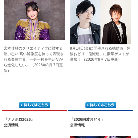
宮本佳林のクリエイティブに
対する
8月14日(金)に開催される
徳島市・阿
熱い思い 高い解像度を
持って表現さ
波おどり「鬼滅連」に
豪華ゲストが
れる楽曲世界
「一分一秒を争いなが
参加！
（2026年8月 7日更新）
ら
進化したい」
（2026年8月 7日更
新）
『ナノボロ2026』
「2026阿波おどり」
公演情報
公演情報