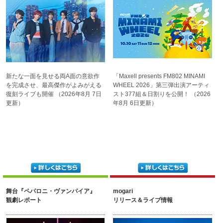
新たな一面を見せる両A面
の意欲作
「Maxell presents FM802
MINAMI
を完成させ、
最高傑作がよみがえる
WHEEL 2026」第三弾
出演アーティ
復刻ライブも開催
（2026年8月 7日
スト377組＆
日割りを公開！
（2026
更新）
年8月 6日更新）
舞台『ペパロニ・ヴァンパイア』
mogari
観劇レポート
リリース＆ライブ情報