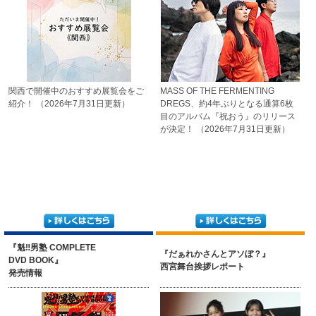
関西で開催中の
おすすめ展覧会をご
MASS OF THE FERMENTING
紹介！
（2026年7月31日更新）
DREGS、約4年ぶりとなる通算
6枚
目のアルバム『祝おう』の
リリース
が決定！
（2026年7月31日更新）
『魁‼男塾 COMPLETE
『だぁれかさんとアソぼ？』
DVD BOOK』
西宮舞台挨拶レポート
発売情報