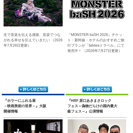
生で音楽を伝える感覚、
音楽でつな
『MONSTER baSH 2026』
チケッ
がれる幸せを
伝えていきたい
（2026
ト・新幹線・ホテルの
おすすめご旅
年7月28日更新）
行プランが
「tabiwaトラベル」にて
発売中！
（2026年7月27日更新）
『ホラーにふれる展
『HRF 原口あきまさロック
－映画美術の世界－』大阪
フェス～偽物だらけの国内最大
開催情報
級フェス～』公演情報