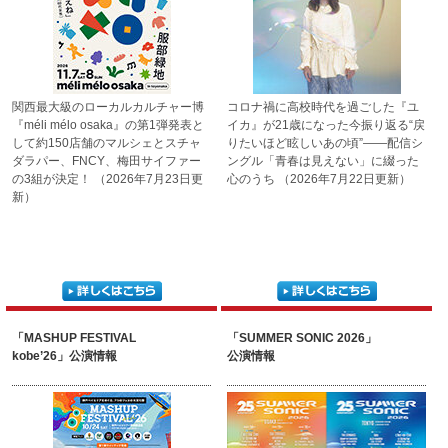
関西最大級のローカルカルチャ
ー博
コロナ禍に高校時代を過ごした
『ユ
『méli mélo osaka』の
第1弾発表と
イカ』が21歳になった今振
り返る“戻
して約150店舗の
マルシェとスチャ
りたいほど眩しいあ
の頃”――配信シ
ダラパー、
FNCY、梅田サイファー
ングル「青春
は見えない」に綴った
の
3組が決定！
（2026年7月23日更
心のうち
（2026年7月22日更新）
新）
「MASHUP FESTIVAL
「SUMMER SONIC 2026」
kobe’26」公演情報
公演情報