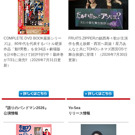
COMPLETE DVD BOOK最新シリー
FRUITS ZIPPERの
鎮西寿々歌が主演
ズは、80年代を代表するバトル硬派
作を携え故郷
・西宮へ凱旋！星乃あ
作品「魁‼男塾」を全34話＋劇場版
んなと
共にTOHOシネマズ西宮OSで
を計4巻に分けて好評刊行中！最終巻
舞台挨拶に登壇！
（2026年7月30日
が7/31に発売!!
（2026年7月31日更
更新）
新）
『語りのバンドマン2026』
Yo-Sea
公演情報
リリース情報