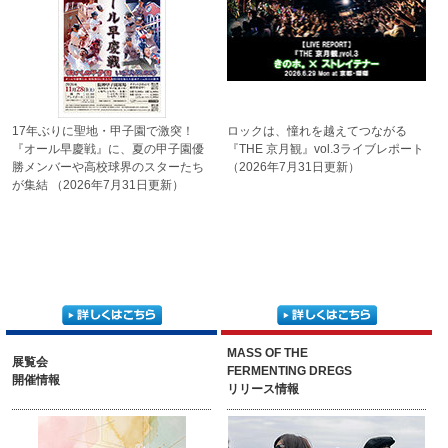
17年ぶりに聖地・甲子園で激突！
ロックは、憧れを越えて
つながる
『オール早慶戦』に、
夏の甲子園優
『THE 京月観』
vol.3ライブレポート
勝メンバーや
高校球界のスターたち
（2026年7月31日更新）
が集結
（2026年7月31日更新）
MASS OF THE
展覧会
FERMENTING DREGS
開催情報
リリース情報