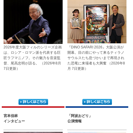
2026年度大阪フィルのシリーズ企画
『DINO SAFARI 2026』大阪公演が
は、ロシア・ロマン派を代表する巨
開幕。目の前にやって来るティラ
ノ
匠ラフマニノフ。その魅力を音楽監
サウルスたち
息づかいまで再現され
督、尾高忠明が語る。
（2026年8月
た恐竜に
来場者も大興奮
（2026年8
7日更新）
月 7日更新）
宮本佳林
「阿波おどり」
インタビュー
公演情報