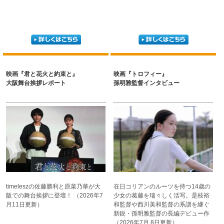
映画『君と花火と約束と』
映画『トロフィー』
大阪舞台挨拶レポート
孫明雅監督インタビュー
timeleszの佐藤勝利と
原菜乃華が大
在日コリアンのルーツを持つ
14歳の
阪での
舞台挨拶に登壇！
（2026年7
少女の葛藤を瑞々しく
活写。是枝裕
月11日更新）
和監督や西川美和
監督の系譜を継ぐ
新鋭・
孫明雅監督の長編デビュー作
（2026年7月 8日更新）