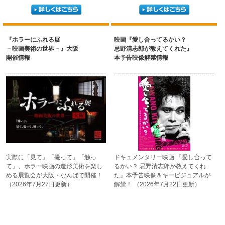
『ホラーにふれる展
映画『愛し合ってるかい？
－映画美術の世界－』大阪
忌野清志郎が教えてくれた』
開催情報
本予告映像解禁情報
実際に「見て」「撮って」
「触っ
ドキュメンタリー映画
『愛し合って
て」、ホラー映画の
造形美術を楽し
るかい？
忌野清志郎が教えてくれ
める展覧会
が大阪・なんばで開催！
た』
本予告映像＆
キービジュアルが
（2026年7月27日更新）
解禁！
（2026年7月22日更新）