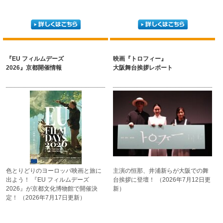
『EU フィルムデーズ
映画『トロフィー』
2026』京都開催情報
大阪舞台挨拶レポート
色とりどりのヨーロッパ
映画と旅に
主演の恒那、井浦新らが
大阪での舞
出よう！
『EU フィルムデーズ
台挨拶に登壇！
（2026年7月12日更
2026』が京都文化博物館
で開催決
新）
定！
（2026年7月17日更新）