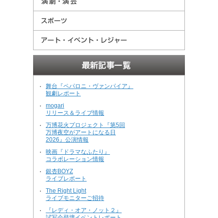
舞台『ペパロニ・ヴァンパイア』
・
観劇レポート
mogari
・
リリース＆ライブ情報
万博花火プロジェクト『第5回
・
万博夜空がアートになる日
2026』公演情報
映画『ドラマなふたり』
・
コラボレーション情報
銀杏BOYZ
・
ライブレポート
The Right Light
・
ライブモニターご招待
『レディ・オア・ノット２』
・
試写会登壇イベントレポート