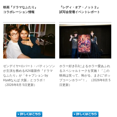
映画『ドラマなふたり』
『レディ・オア・ノット２』
コラボレーション情報
試写会登壇イベントレポート
ゼンデイヤ×ロバート・
パティンソン
ホラー好きDJによる
ホラー愛あふれ
が主演を務める
A24最新作『ドラマ
るスペシャル
トークを実施！「この
なふたり』
が「キャプション by
映画は
笑って、怖がる、まさに
“ポッ
Hyatt
なんば 大阪」とコラボ！
プコーンホラー”！」
（2026年8月 5
（2026年8月 5日更新）
日更新）