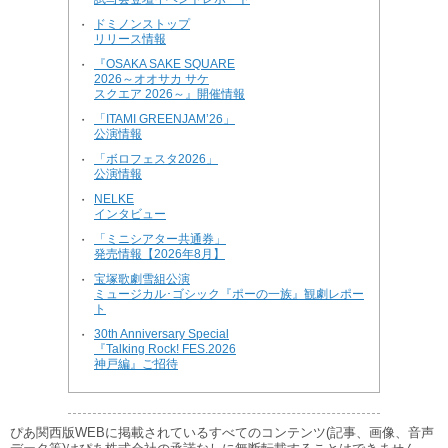
ドミノンストップ
・
リリース情報
『OSAKA SAKE SQUARE
・
2026～オオサカ サケ
スクエア 2026～』開催情報
「ITAMI GREENJAM’26」
・
公演情報
「ボロフェスタ2026」
・
公演情報
NELKE
・
インタビュー
「ミニシアター共通券」
・
発売情報【2026年8月】
宝塚歌劇雪組公演
・
ミュージカル･ゴシック『ポーの一族』観劇レポー
ト
30th Anniversary Special
・
『Talking Rock! FES.2026
神戸編』ご招待
ぴあ関西版WEBに掲載されているすべてのコンテンツ(記事、画像、音声