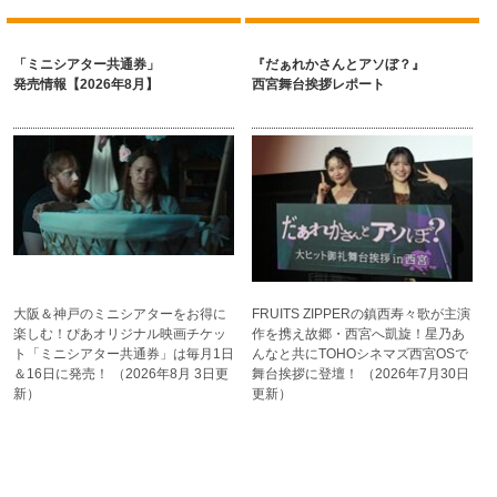
「ミニシアター共通券」
『だぁれかさんとアソぼ？』
発売情報【2026年8月】
西宮舞台挨拶レポート
大阪＆神戸のミニシアターを
お得に
FRUITS ZIPPERの
鎮西寿々歌が主演
楽しむ！
ぴあオリジナル映画チケッ
作を携え故郷
・西宮へ凱旋！星乃あ
ト
「ミニシアター共通券」は
毎月1日
んなと
共にTOHOシネマズ西宮OSで
＆16日に発売！
（2026年8月 3日更
舞台挨拶に登壇！
（2026年7月30日
新）
更新）