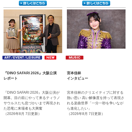
『DINO SAFARI 2026』大阪公演
宮本佳林
レポート
インタビュー
『DINO SAFARI 2026』大阪公演が
宮本佳林のクリエイティブに
対する
開幕。目の前にやって来るティラ
ノ
熱い思い 高い解像度を
持って表現さ
サウルスたち
息づかいまで再現され
れる楽曲世界
「一分一秒を争いなが
た恐竜に
来場者も大興奮
ら
進化したい」
（2026年8月 7日更新）
（2026年8月 7日更新）