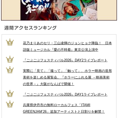
花乃まりあのセリ・三山凌輝のジョンヒョク降臨！ 日本
語版ミュージカル『愛の不時着』東京公演上演中
『ごぶごぶフェスティバル2026』DAY2ライブレポート
実際に「見て」「撮って」「触って」、ホラー映画の造形
美術を楽しめる展覧会。『ホラーにふれる展 －映画美術
の世界－』大阪がなんばで開催！
『ごぶごぶフェスティバル2026』DAY1ライブレポート
兵庫県伊丹市の無料ローカルフェス「ITAMI
GREENJAM’26」追加アーティストと日割りを解禁！