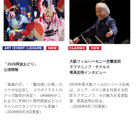
大阪フィルハーモニー交響楽団
「2026阿波おどり」
ラフマニノフ・チクルス
公演情報
尾高忠明インタビュー
『鬼滅の刃』・『魔法使いの夜』の
2026年度大阪フィルのシリーズ企画
コラボを記念し、コラボイラストの
は、ロシア・ロマン派を代表する巨
グッズ販売が決定！ ufotableが
こ
匠ラフマニノフ。その魅力を音楽監
れまでに手掛けた歴代阿波おどり
イ
督、尾高忠明が語る。
ラストのスタンプラリーも実施！
（2026年8月 7日更新）
（2026年8月 8日更新）