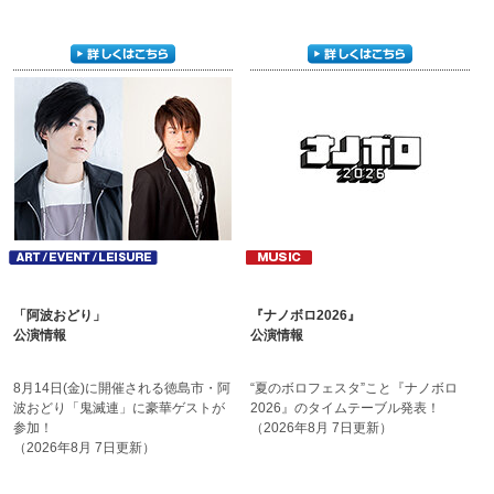
「阿波おどり」
『ナノボロ2026』
公演情報
公演情報
8月14日(金)に開催される
徳島市・阿
“夏のボロフェスタ”こと
『ナノボロ
波おどり「鬼滅連」に
豪華ゲストが
2026』の
タイムテーブル発表！
参加！
（2026年8月 7日更新）
（2026年8月 7日更新）