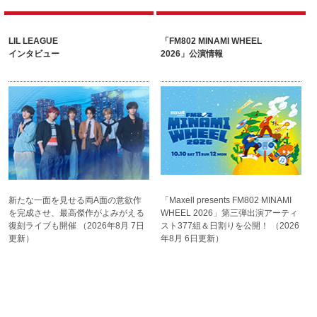
LIL LEAGUE
「FM802 MINAMI WHEEL
インタビュー
2026」公演情報
新たな一面を見せる両A面
の意欲作
「Maxell presents FM802
MINAMI
を完成させ、
最高傑作がよみがえる
WHEEL 2026」第三弾
出演アーティ
復刻ライブも開催
（2026年8月 7日
スト377組＆
日割りを公開！
（2026
更新）
年8月 6日更新）