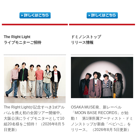
The Right Light
ドミノンストップ
ライブモニターご招待
リリース情報
The Right Lightが記念すべき
1stアル
OSAKA MUSE発、新レーベル
バムを携え初の全国ツアー
開催中。
「MOON BASE RECORDS」が
始
大阪公演にライブモニ
ターとして10
動！ 第1弾所属アーティス
ト・ドミ
組20名様をご招待！
（2026年8月 5
ノンストップが新曲
「ベビハニ」を
日更新）
リリース。
（2026年8月 5日更新）