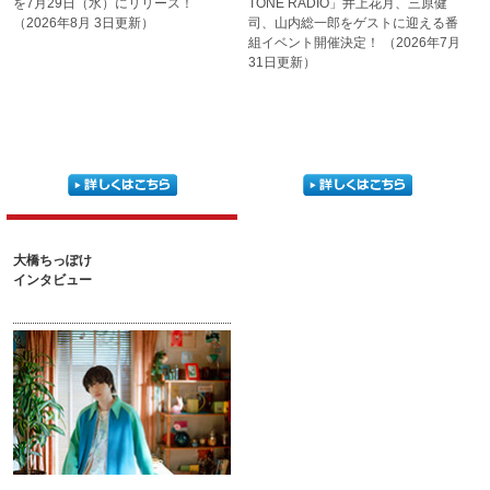
を7月29日
（水）にリリース！
TONE RADIO」
井上花月、三原健
（2026年8月 3日更新）
司、山内総一郎を
ゲストに迎える番
組イベント
開催決定！
（2026年7月
31日更新）
大橋ちっぽけ
インタビュー