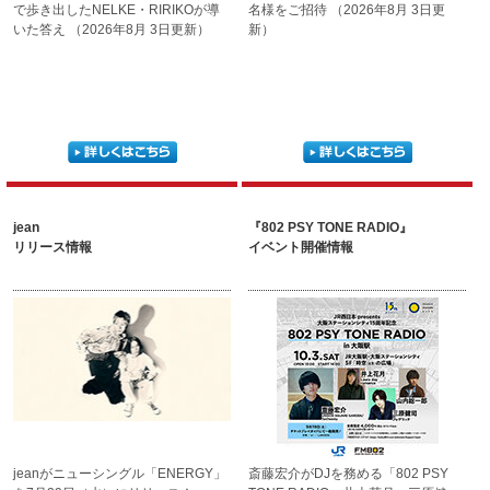
で歩き出した
NELKE・RIRIKOが導
名様をご招待
（2026年8月 3日更
いた答え
（2026年8月 3日更新）
新）
jean
『802 PSY TONE RADIO』
リリース情報
イベント開催情報
jeanがニューシングル
「ENERGY」
斎藤宏介がDJを務める
「802 PSY