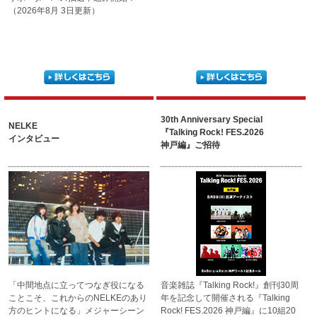
（2026年8月 3日更新）
30th Anniversary Special
NELKE
『Talking Rock! FES.2026
インタビュー
神戸編』ご招待
「中間地点に立ってつなぎ役に
なる
音楽雑誌『Talking Rock!』
創刊30周
ことこそ、これからのNEL
KEのあり
年を記念して開催される
『Talking
方のヒントになる」
メジャーシーン
Rock! FES.2026 神戸編』に
10組20