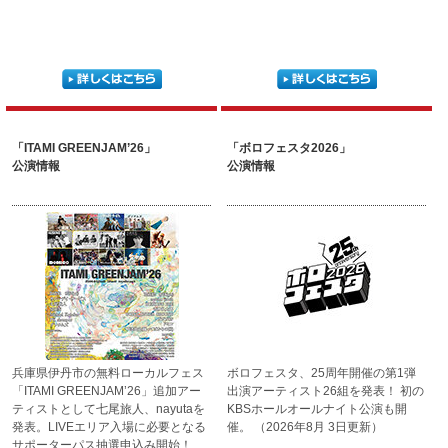
「ITAMI GREENJAM’26」
「ボロフェスタ2026」
公演情報
公演情報
兵庫県伊丹市の無料ローカル
フェス
ボロフェスタ、25周年開催の
第1弾
「ITAMI GREENJAM’26」
追加アー
出演アーティスト26組を
発表！ 初の
ティストとして七尾
旅人、nayutaを
KBSホールオール
ナイト公演も開
発表。LIVEエリ
ア入場に必要となる
催。
（2026年8月 3日更新）
サポータ
ーパス抽選申込み開始！