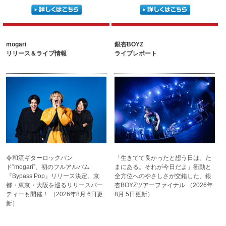
mogari
銀杏BOYZ
リリース＆ライブ情報
ライブレポート
令和流ギターロックバン
「生きてて良かったと想う
日は、た
ド
”mogari”、初のフルアルバム
まにある。それが
今日だよ」衝動と
『Bypass Pop』リリース決定。
京
全方位への
やさしさが交錯した、
銀
都・東京・大阪を巡る
リリースパー
杏BOYZツアーファイナル
（2026年
ティーも開催！
（2026年8月 6日更
8月 5日更新）
新）