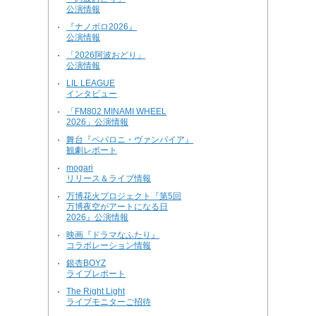
公演情報
『ナノボロ2026』
・
公演情報
「2026阿波おどり」
・
公演情報
LIL LEAGUE
・
インタビュー
「FM802 MINAMI WHEEL
・
2026」公演情報
舞台『ペパロニ・ヴァンパイア』
・
観劇レポート
mogari
・
リリース＆ライブ情報
万博花火プロジェクト『第5回
・
万博夜空がアートになる日
2026』公演情報
映画『ドラマなふたり』
・
コラボレーション情報
銀杏BOYZ
・
ライブレポート
The Right Light
・
ライブモニターご招待