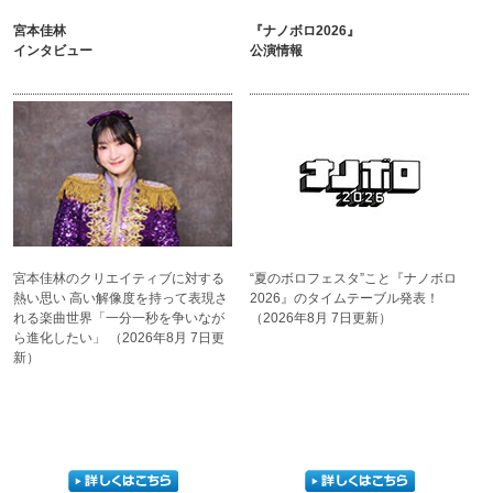
宮本佳林
『ナノボロ2026』
インタビュー
公演情報
宮本佳林のクリエイティブに
対する
“夏のボロフェスタ”こと
『ナノボロ
熱い思い 高い解像度を
持って表現さ
2026』の
タイムテーブル発表！
れる楽曲世界
「一分一秒を争いなが
（2026年8月 7日更新）
ら
進化したい」
（2026年8月 7日更
新）