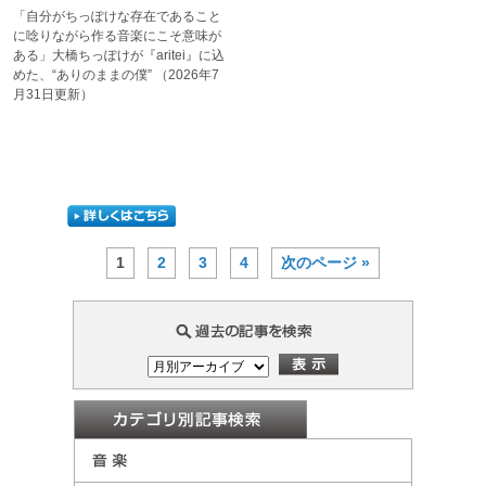
「自分がちっぽけな存在である
こと
に唸りながら作る音楽に
こそ意味が
ある」
大橋ちっぽけが『aritei』に
込
めた、“ありのままの僕”
（2026年7
月31日更新）
1
2
3
4
次のページ »