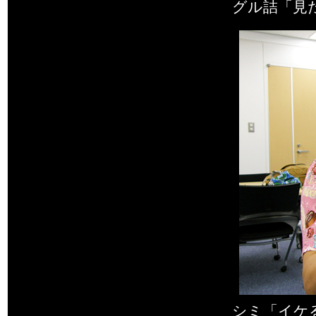
グル詰「見
シミ「イケ