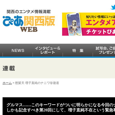
ホーム
> 怒髪天 増子直純のナニワ珍遊道
グルマス……このキーワードがついに明らかになる今回の
しかも記念すべき第20回にして、増子直純不在という緊急