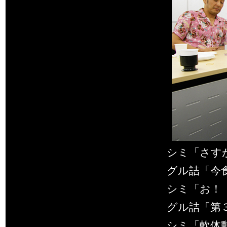
シミ「さす
グル詰「今
シミ「お！
グル詰「第
シミ「軟体