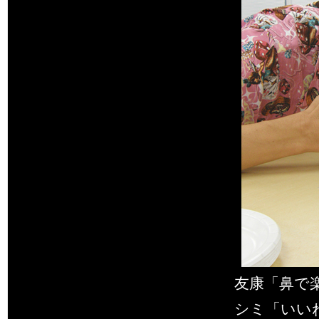
友康「鼻で
シミ「いい