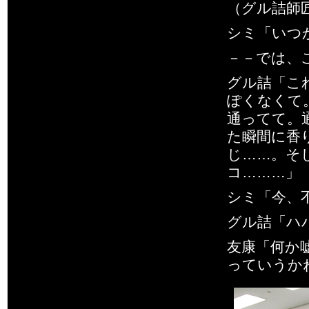
（グル詰師
シミ「いつ
－－では、
グル詰「こ
ぽくなくて
通ってて。
た瞬間に香
じ……。そ
コ………」
シミ「今、
グル詰「ハ
友康「何か
っていうか