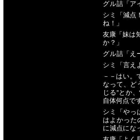
グル詰「アイ
シミ「減点
ね！」
友康「妹は
か？」
グル詰「え
シミ「言え
－－はい。
なって、ど
じる”とか
自体何点で
シミ「やっ
はよかった
に減点にな
友康「よく