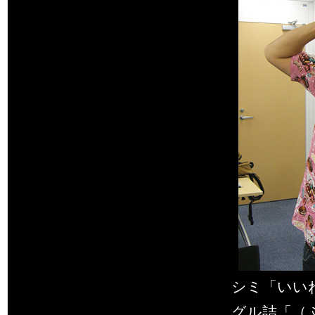
シミ「いい
グル詰「（