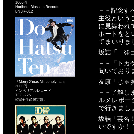
1000円
Northern Blossom Records
－－記念す
BNBR-012
主役という
に見舞われ
ポートをと
てまいりま
坂詰「一発
－－「トカ
聞いており
友康「じゃ
『Merry X'mas Mr. Lonelyman』
3000円
インペリアルレコード
－－了解し
TECI-225
ルメレポー
※完全生産限定盤。
で行きまし
坂詰「芸名
いですか！