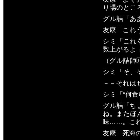
り場のとこ
グル詰「あ
友康「これ
シミ「これ
数上がるよ
（グル詰師
シミ「そ、
－－それは
シミ「“何
グル詰「ち
ね。またほ
味……。こ
友康「死海