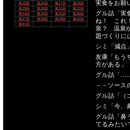
実食をお願
第25回
第26回
第27回
第28回
第29回
第30回
第31回
第32回
グル詰「実
第33回
第34回
第35回
第36回
第37回
第38回
第39回
第40回
ね！ これ
第41回
泉？ 温泉
題づくりに
シミ「減点
友康「もう
方がある」
グル詰「…
－－ソース
グル詰「（
シミ「今、
グル詰「鼻
てるみたい