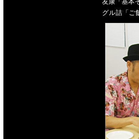
友康「基本
グル詰「ご