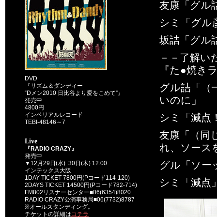
友康「グル
シミ「グル
坂詰「グル
－－了解い
『た●焼き
DVD
グル詰「（
『リズム＆ダンディー
“Dメン2010 日比谷より愛をこめて”』
いのに」
発売中
4800円
インペリアルレコード
シミ「減点
TEBI-48146～7
友康「（同
Live
れ、ソース
『RADIO CRAZY』
発売中
グル「ソー
▼12月29日(水)･30日(木) 12:00
インテックス大阪
1DAY TICKET 7800円(Pコード114-120)
シミ「減点
2DAYS TICKET 14500円(Pコード782-714)
FM802リスナーセンター■06(6354)8020
RADIO CRAZY公演事務局■06(7732)8787
※オールスタンディング。
チケットの詳細は
コチラ