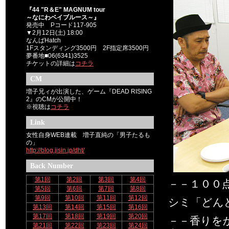
『44 "R＆E" MAGNUM tour
～なにわベイブルース～』
発売中 Pコード117-905
▼2月12日(土) 18:00
なんばHatch
1Fスタンディング3500円 2F指定席3500円
夢番地■06(6341)3525
チケットの詳細は
コチラ
CM
増子兄ィが出演した、ゲーム『DEAD RISING
2』のCMが公開中！
※視聴は
コチラ
Link
女性自身WEB連載 増子直純の「男子たるも
の」
http://blog.jisin.jp/dht/
Back Number
第1回
第2回
第3回
第4回
－－１００
第5回
第6回
第7回
第8回
第9回
第10回
第11回
第12回
シミ「どん
第13回
第14回
第15回
第16回
第17回
第18回
第19回
第20回
－－香りを
第21回
第22回
第23回
第24回