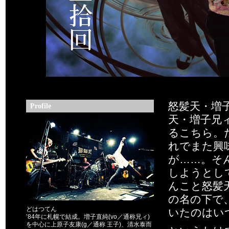
怒髪天・増
Profile
天・増子兄
るこちら。
れでまた興
が……。そ
しようとし
んこと怒髪
の名の下で
どはつてん
いたのはい
’84年に札幌で結成。増子直純(vo／通称兄ィ)
を中心に上原子友康(g／通称 王子)、清水泰而