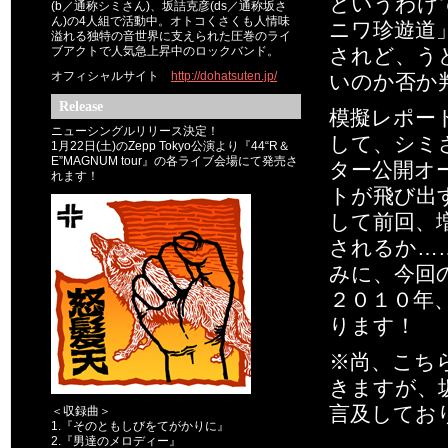
というわけ
(b／通称シミさん)、坂詰克彦(ds／通称坂さ
ん)の4人組で活動中。オトコくさくも人情味
ニワ珍遊道
溢れる独特の音世界に支えられた圧巻のライ
ブアクトで人気急上昇中のロックバンド。
されど、う
オフィシャルサイト
http://dohatsuten.jp/
いのか否か
Release
模擬レポー
ニューシングルリリース決定！
して、シミ
1月22日(土)のZepp Tokyo公演より『44“R＆
E”MAGNUM tour』の各ライブ会場にて発売さ
ター公開オ
れます！
トが飛び出
して前回、
されるか…
みに、今回
２０１０年
ります！
※尚、こち
きますが、
言及してお
＜収録曲＞
1.『そのともしびをてがかりに』
2.『男達のメロディー』