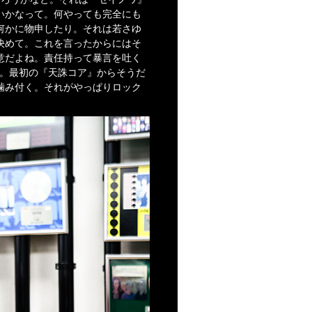
いかなって。何やっても完全にも
何かに物申したり。それは若さゆ
決めて。これを言ったからにはそ
意だよね。責任持って暴言を吐く
う。最初の『天誅コア』からそうだ
噛み付く。それがやっぱりロック