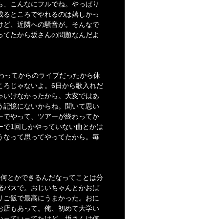
ら、こんなにフルでね。やっぱり
残るところでやれるのは嬉しかっ
けど、近隣への騒音が。そんなで
ってたから坂さんの問題なんだよ
わってからのライブだったから休
ころじゃないよ。6日から歌入れだ
ゃいけなかったから。大変ではあ
う記憶にないからね。聞いて思い
ーでやって、ツアーが終わってか
ーで1回しかやっていない曲とかは
うなって思ってやってたから。毎
は何とかできるんだなってことは分
光バスで。おじいちゃんとかおば
リご飯で最高にうまかった。おに
お店もあって。俺、初めて大学い
いっていってたけど。坂さんは何