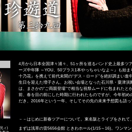
4月から日本全国津々浦々、51ヶ所を巡るバンド史上最多ツアー『
ーズ中年隊 ～YOU、50プラス1本やっちゃいなよ～』も始
十乃花』を携えて前代未聞の“デス・ロード”を絶好調まい進中
生日を迎えた増子さん、お祝い会場となった石川県・粟津演
は、まさかの“ご両親登場”で相当な祝祭ムードに包まれたと
前、春を目の前にした時期に行われたものですが、今年初め
だき、2016年という一年、そしてその先の未来予想図も語
－－はじめに新春ツアーについて。東名阪とライブをされて
兄ィ)
まずは浅草の雷5656会館 ときわホール(1/15～16)。ワン