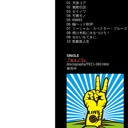
01. 天誅コア
02. 無敗伝説
03. セイノワ
04. 可燃モノ
05. 69893
06. 鰯ヘッドBOP
07. ソーシャル・スペクター・ブルーズ
08. 焼け木杭に火をつけろ！
09. せかいをてきに…
10. 歌劇派人生
SINGLE
『セイノワ』
discography/TECI-390.html
発売中