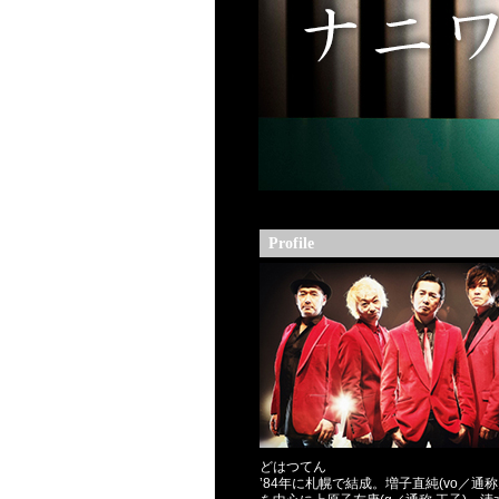
Profile
どはつてん
’84年に札幌で結成。増子直純(vo／通称