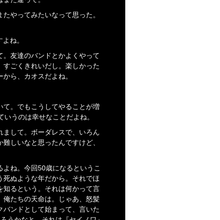
またやってみたいなって思った。
すよね。
て。友達のバンドとかよくやって
、すごくきれいだし。楽しかった
ーから、カオスだよね。
いて。でもこうしてやることが増
ていうのは幸せなことだよね。
れまして。ボーダレスで、いろん
か難しいなと思ったんですけど、
よね。今回50歳になるというこ
う死ぬような年だから。それでほ
を知るという。それは何かって言
、俺たちの天命は。じゃあ、怒髪
クバンドとして始まって、言いた
返ろうかなと。それは『セイノワ』