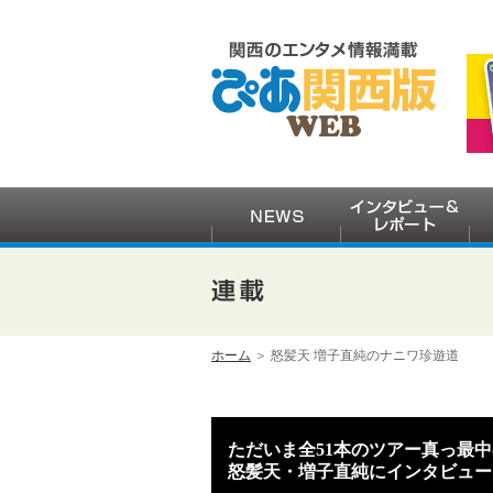
ホーム
＞ 怒髪天 増子直純のナニワ珍遊道
ただいま全51本のツアー真っ最中
怒髪天・増子直純にインタビュー