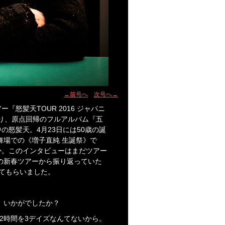
←前号へ
次号へ→
怒髪天TOUR 2016 ジャパニ
まり、原点回帰のフルアルバム『五
の怒髪天。4月23日には50歳の誕
舞場での《増子直純 生誕祭》で
か。このインタビューはまだツアー
の新春ツアーから振り返っていた
ってもらいました。
、いかがでしたか？
マン2時間を3デイズなんてないから。