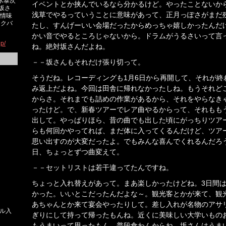
水泰次
イベントとか挟んでいるなら分かるけど。やったことないか
称坂さ
浅草でやるっていうことに意味があって、正月っぽさがまだ
人情味
ックバ
たし、すんげーいい会場だったからめっちゃ嬉しかったんだ
かい音でやるところじゃないから。ドラムがうるさいって言
jp/
ね。絶対坂さんだよね。
－－坂さんもそれだけ張り切って。
そうだね。レコーディングも1月6日から再開して、それが終
み返上だよね。今回は田舎に帰れなかったしね。もうそれど
からさ。それまでも詰めの作業があるから、それをやらなき
ったけど。で、新春ツアーでレア曲やるからって、それもも
出して。やっぱりほら、昔の曲でも出した頃にがっちりツア
らも何回かやってれば、まだ体に入ってくるんだけど、ツア
思い出すのが大変だったよ。でもみんな喜んでくれるんだろ
日、ちょっとずつ曲変えて。
－－セットリストは若干違ってたんですね。
ちょっと入れ替えがあって。まあ楽しかったけどね。3日間
かった。いいとこだったんだよな～。観光客とかが来て、観
あちゃんとか来て宴会やったりして。差し入れが名物のアサ
ル入
ぎりにして持って帰ったもんね。近くに美味しい大学いもの
もうまいって思ったもん。普段食わんからね。坂さんはうま