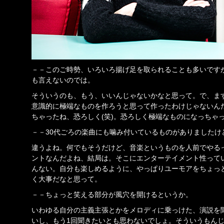
－－このご時勢、いろいろ揚げ足を取られることも多いです
も言えないのでは。
そういうのも、もう、いいんじゃないかなと思って。で、ま
意識的に極端なものを作ろうと思って作ったわけじゃないん
ちゃったね、恐ろしく(笑)。恐ろしく極端なものになっちゃ
－－30代ごろの楽曲にも噛み付いているものがありましたけ
違うよね。何でもそうだけど、音楽というものを人前でやる
ントなんだよね、結局は。そこにエンターテイメント性って
んない。自分も楽しめるように、やっぱりユーモアをちょっ
く大事だなと思って。
－－ちょっと笑える部分が風穴を開けるというか。
いわゆる自分の主義主張とかをメロディに乗っけた、演説を
いし、もう1回聞きたいとも思わないでしょ。そういうもん