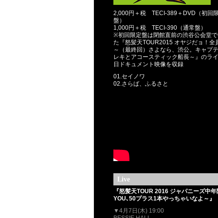
2,000円＋税 TECI-389＋DVD（初回
盤）
1,000円＋税 TECI-390（通常盤）
※初回限定盤は閉館直前の渋谷公会堂で
た『怒髪天TOUR2015 オヤジだョ！全
～（最終回）さよなら、渋公。キャプ
レキとアコースティック船長～』のライ
日ドキュメント映像を収録
01.セイノワ
02.さらば、ふるさと
Live
『怒髪天TOUR 2016 ジャパニーズ中
YOU､50プラス1本やっちゃいなよ～』
▼4月7日(木) 19:00