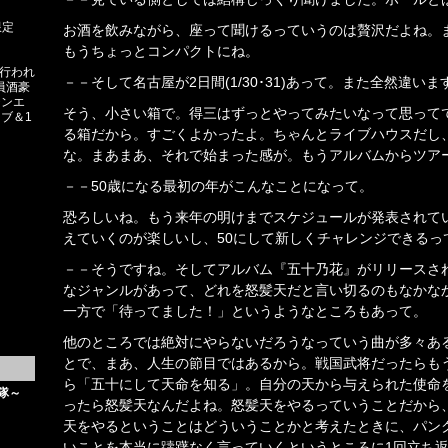
限定
お酒を飲みながら、座って聞けるっていうのは贅沢だよね。
もうちょっとコンパクトにね。
行われ
－－そして名古屋が2日間(1/30･31)あって。また全然違いま
員酒豪
テンエ
そう、小さい箱で。得三はずっとやってみたいなって思って
ブ＆1
る箱だから。すごくよかったよ。ちゃんとライブハウスだし
な。まあまあ、それで始まった感が。もうアルバムからツア
－－50歳になる最初の年がこんなことになって。
恐ろしいね。もう来年の明けまでスケジュールが発表されて
えていくのが楽しいし、50にして新しくチャレンジできるっ
－－そうですね。そしてアルバム『五十乃花』がリリースさ
なジャンルがあって、どれを怒髪天だと言い切るのもなかな
一方で「待ってました！」というようなところもあって。
他のところでは絶対にやらないだろうなっていう曲が多々ある
とで、まあ、人生の節目ではあるから。戦国武将だったらも
ら「五十にして天命を知る」。自分の天から与えられた使命
年隊～
ったら怒髪天なんだよね。怒髪天をやるっていうことだから
天をやるということはどういうことかと考えたときに、パン
いことを本当に躊躇なく言っていくというところに1回立ち