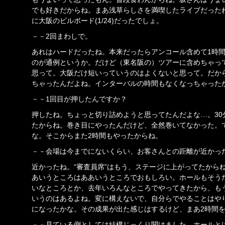
でも好きだからね。まあ浅草らしさを満喫したライブだった
に大阪のビルボード(1/24)だったでしょ。
－－2回まわしで。
あれはハードだったね。本来だったらアンコール含めて1時間
のが通例というか。だけど（東名阪の）ツアーに含めちゃっ
思って。大阪だけ短いっていうのはよくないと思って。だか
ちゃったんだよね。インターバルの時間もなくなっちゃった
－－1回目が押したんですか？
押したね。ちょっと切り詰めようと思ってたんだよな…。30
たからね。巻き目にやったんだけど、全然巻いてなかった。
な。そこからまた2時間もやったからね。
－－会場は今までにないくらい、お客さんとの距離が近かっ
近かったね。“審査員席”はもう、ステージに上がってたからね
あいうところはああいうところでおもしろい。ホールもそう
いなところとか、去年いろんなところでやってきたから、も
いうのはあるよね。変に構えないで、自分らでやることはや
になったかな。その成果が出た感じはするけど、まあ2時間を
－－見ている側としては結構じっくり聞けました。ホールと