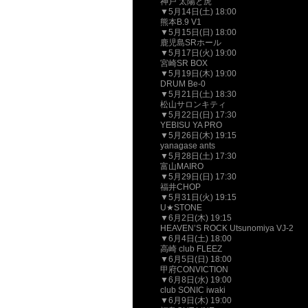
神戸 太陽と虎
▼5月14日(土) 18:00
熊本B.9 V1
▼5月15日(日) 18:00
鹿児島SRホール
▼5月17日(火) 19:00
宮崎SR BOX
▼5月19日(木) 19:00
DRUM Be-0
▼5月21日(土) 18:30
松山サロンキティ
▼5月22日(日) 17:30
YEBISU YA PRO
▼5月26日(木) 19:15
yanagase ants
▼5月28日(土) 17:30
富山MAIRO
▼5月29日(日) 17:30
福井CHOP
▼5月31日(火) 19:15
U★STONE
▼6月2日(木) 19:15
HEAVEN’S ROCK Utsunomiya VJ-2
▼6月4日(土) 18:00
高崎 club FLEEZ
▼6月5日(日) 18:00
甲府CONVICTION
▼6月8日(水) 19:00
club SONIC iwaki
▼6月9日(木) 19:00