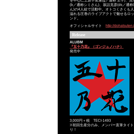
を中心に上原子友康(g／通称 王子)、清
(b／通称シミさん)、坂詰克彦(ds／通
ん)の4人組で活動中。オトコくさくも
溢れる圧巻のライブアクトで魅せるロ
ンド。
オフィシャルサイト
http://dohatsuten.
Release
ALUBM
『五十乃花』（ゴンジュノハナ）
発売中
3,000円＋税 TECI-1493
※初回生産分のみ、メンバー直筆タイト
り！