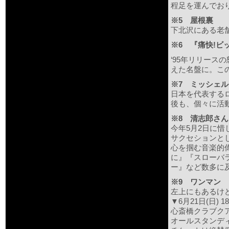
程足を運んでお
※5 屋根裏
下北沢にある老
※
6 『痛快!ビ
‘95年リリースの
えた名盤に。こ
※7 ミッシェル
日本を代表するロッ
後も、個々に活
※8 清志郎さん
今年5月2日に惜
サクセションと
心を掴む音楽的
に』『スローバ
ー』など数多に
※9 ワンマン
左上にもあるけ
▼6月21日(日) 18
心斎橋クラブク
オールスタンディ