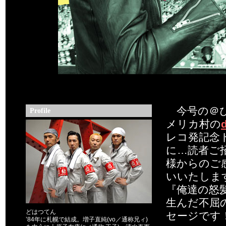
今号の＠ぴ
Profile
メリカ村の
レコ発記念
に…読者ご
様からのご
いいたしま
『俺達の怒
生んだ不屈の
どはつてん
セージです
’84年に札幌で結成。増子直純(vo／通称兄ィ)