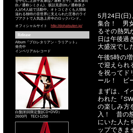
を中心に上原子友康(g／通称 王子)、清水泰而
(b／通称シミさん)、坂詰克彦(ds／通称坂さ
ん)の4人組で活動中。オトコくさくも人情味
溢れる独特の音世界に支えられた圧巻のライ
5月24日(日)
ブアクトで人気急上昇中のロックバンド。
集合！ 男
オフィシャルサイト
http://dohatsuten.jp/
るその熱気
Release
日は午後過
Album『プロレタリアン・ラリアット』
大盛況でし
発売中
インペリアルレコード
午後5時の
で迎えられ
を祝ってド
ール！ ビ
まずは、イ
われた『SW
の楽しみ方
白盤[初回限定盤](CD+DVD）
入！ 昔の
2600円 TECI-1250
にいた人た
ップできま