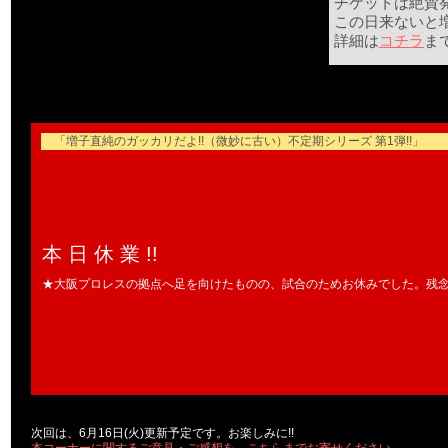
チケットは絶賛
この日来ないと
詳細は
コチラ
ま
「増子直純のガッカリだよ!!（微妙に古い）不定期シリーズ 第1弾!!」
本 日 休 業 !!
★大阪プロレスの拠点へ足を向けたものの、試合のためお休みでした。残
次回は、6月16日(火)更新予定です。お楽しみに!!