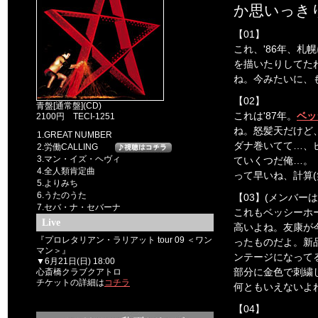
か思いっき
【01】
これ、'86年、札
を描いたりしてた
ね。今みたいに、
【02】
青盤[通常盤](CD)
これは'87年。
ベッ
2100円 TECI-1251
ね。怒髪天だけど
1.GREAT NUMBER
ダナ巻いてて…、ピ
2.労働CALLING
3.マン・イズ・ヘヴィ
ていくつだ俺…。（
4.全人類肯定曲
って早いね、計算(
5.よりみち
6.うたのうた
【03】(メンバー
7.セバ・ナ・セバーナ
これもベッシーホ
Live
高いよね。友康が
『プロレタリアン・ラリアット tour 09 ＜ワン
ったものだよ。新
マン＞』
ンテージになって
▼6月21日(日) 18:00
部分に金色で刺繍
心斎橋クラブクアトロ
チケットの詳細は
コチラ
何ともいえないよ
【04】