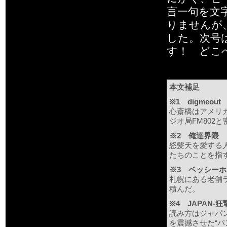
言一句を文
りませんが
した。次号
す！ どこ
本文補足
※1 digmeout
心斎橋はアメリ
ジオ局FM802
※2 俺達界隈
怒髪天を愛する
たちのことを指
※3 ベッシー
札幌にある老舗
積んだ。
※4 JAPAN-狂撃
読み方はジャパ
を震撼させた“パ