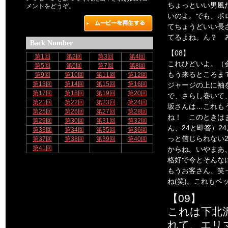
ちょっといい男風
メントをどうぞ。
いのよ。でも、ボ
てちょうどいい長
てるよね。ん？ 
Back Number
【08】
第1回
第2回
第3回
第4回
これひどいよ。（
第5回
第6回
第7回
第8回
もう来るところま
第9回
第10回
第11回
第12回
第13回
第14回
第15回
第16回
ジャージの上に袖
第17回
第18回
第19回
第20回
で、さらし巻いて
第21回
第22回
第23回
第24回
坂さんは…これも
第25回
第26回
第27回
第28回
ね！ このときはま
第29回
第30回
第31回
第32回
ん、24と即答）2
第33回
第34回
第35回
第36回
っと信じられない
第37回
第38回
第39回
第40回
第41回
からね。いやまあ
格好で今とそんな
もうお客さん、笑
ね(笑)。これもベ
【09】
これは下北
れて、エリ