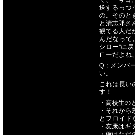
送するっつ
の。そのと
と清志郎さ
観てる人だ
んだなって
シロー”に
ローだよね
Q：メンバ
い。
これは長い
す！
・高校生の
・それから
とフロイド
・友康はギ
・俺はただ