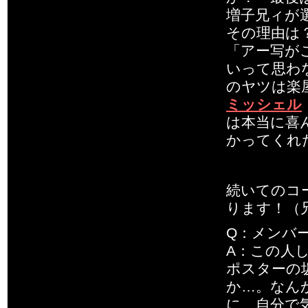
増子兄ィが
その理由は
「アー写が
いって思わ
のヤツは楽
ミッシェル
は本当に喜
かってくれ
続いてのコ
ります！（
Q：メンバ
A：この人
ポスターの
か…。なん
に、自分で