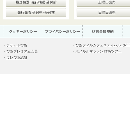
最速抽選･先行抽選 受付前
土曜日発売
先行先着 受付中･受付前
日曜日発売
・
チケットぴあ
・
ぴあフィルムフェスティバル（PF
・
ぴあプレミアム会員
・
ホノルルマラソン ぴあツアー
・
ウレぴあ総研