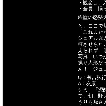
・観念し、
・全員、揃
鉄壁の怒髪
と、ここで
「これまた
ジュアル系
粧させられ
えられず、
写真、いつ
操り人形だ
ん！ ジュ
Q：有吉弘
A：友康…
シミ…「泥
で、朝、野
うりを坂さ