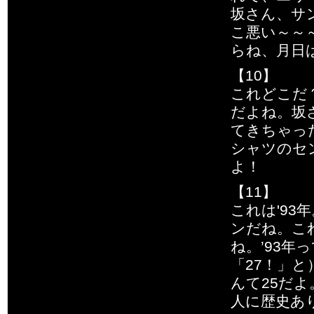
坂さん、サ
こ悪い～～
らね、月日は
【10】
これどこだ？
だよね。坂
てきちゃっ
シャツのセ
よ！
【11】
これは'9
ンだね。こ
ね。’93
「27！」と
んて25だ
人に歴史あ