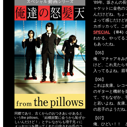
'89年。坂さんの
ャケットに金色の
んだけどね、ちょ
よって感じだけど
カポッカって。こ
SPECIAL
（※4）
わかる。やってる
もあったね。
【05】
俺、マチャアキみ
けど、これ見たら
入ってるよね。眉
【06】
これは友康。レコ
のギターと機材を
て。でもなぜか、
と若いよね、友康
の息子のようだね
同郷であり、古くからのおつきあいがあると
いうthe pillows。「結構頻繁に会うから恥ずか
【07】
しいんだけど！」とテレながらも増子兄ィに
俺、ひどい！！ 
メッセージを贈ってくれた山中さわお氏のコ