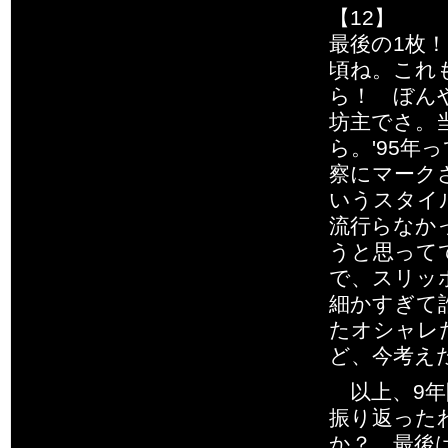
【12】
最後の1枚
頃ね。これ
ら！ ぼん
坊主でさ。
ら。'95
察にマーク
いうスタイ
流行らなか
うと思って
で、スリッ
細かすぎて
たオシャレ
ど、今考え
以上、9年
振り返った
か？ 最後