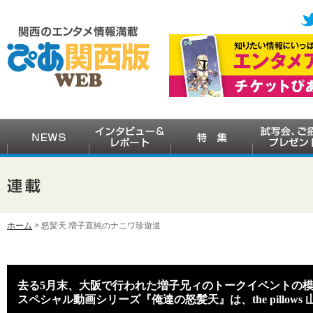
ホーム
> 怒髪天 増子直純のナニワ珍遊道
去る5月末、大阪で行われた増子兄ィのトークイベントの
スペシャル動画シリーズ『俺達の怒髪天』は、the pillow