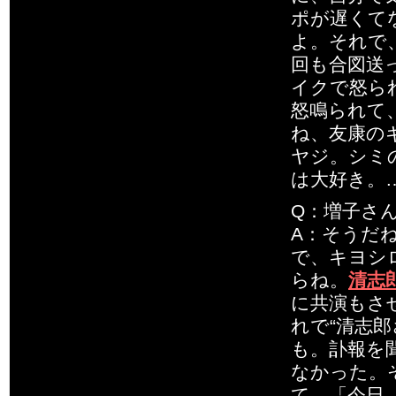
ポが遅くて
よ。それで
回も合図送
イクで怒ら
怒鳴られて
ね、友康の
ヤジ。シミ
は大好き。
Q：増子さ
A：そうだ
で、キヨシ
らね。
清志
に共演もさ
れで“清志
も。訃報を
なかった。
て、「今日