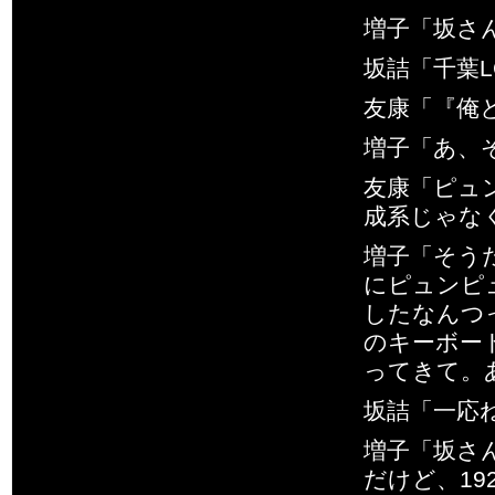
増子「坂さ
坂詰「千葉L
友康「『俺
増子「あ、
友康「ピュ
成系じゃな
増子「そう
にピュンピ
したなんつ
のキーボー
ってきて。
坂詰「一応
増子「坂さ
だけど、1