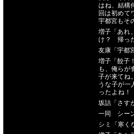
はね、結構
回は初めて
宇都宮もそ
増子「あれ
け？ 帰っ
友康「宇都
増子「餃子
も、俺らが
子が来てね
うな子が一
ったよね！
坂詰「さす
一同 シー
シミ「寒く