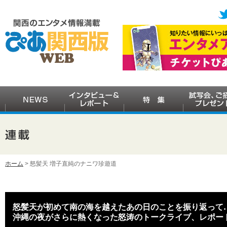
ホーム
> 怒髪天 増子直純のナニワ珍遊道
怒髪天が初めて南の海を越えたあの日のことを振り返って
沖縄の夜がさらに熱くなった怒涛のトークライブ、レポー