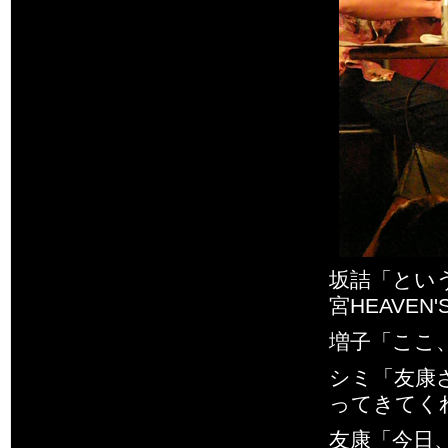
坂詰「とい
宮HEAVEN'
増子「ここ
シミ「友康
ってきてく
友康「今日