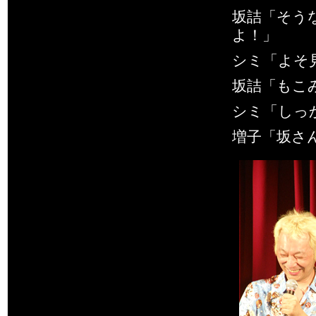
坂詰「そう
よ！」
シミ「よそ見
坂詰「もこみ
シミ「しっ
増子「坂さ