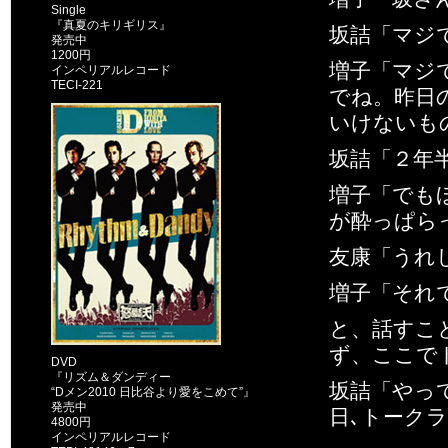
Single
『真夏のキリギリス』
坂詰「マジで
発売中
1200円
増子「マジ
インペリアルレコード
TECI-221
でね。昨日
いけないも
坂詰「２年半
増子「でも
が酔っぱら
友康「うれ
増子「それ
と、話すこ
ず、ここで
DVD
『リズム＆ダンディー
坂詰「やっ
“Dメン2010 日比谷より愛をこめて”』
発売中
日､トーク
4800円
インペリアルレコード