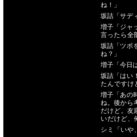
ね！」
坂詰「サディ
増子「ジャ
言ったら全
坂詰「ツボ
ね？」
増子「今日
坂詰「はい
たんですけ
増子「あの
ね。後から
だけど。友
いだけど、
シミ「いや