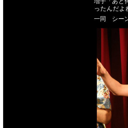
増子「あと
ったんだよ
一同 シー