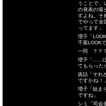
うことで、
の発表の場
すよね。そ
でやって全
ってます」
増子「LO
千葉LOO
一同 ？？
増子「……
てもらった
坂詰「それ
ですかね！
増子「始ま
ですね」
シミ「司会