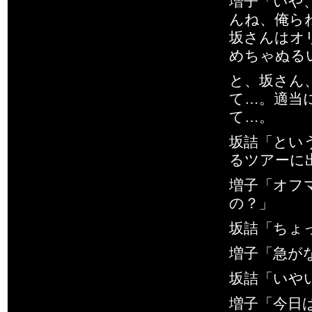
増子「いや
んね、俺ら
坂さんはオ
めちゃぬる
と、坂さん
て…。適当
て…。
坂詰「とい
るツアーに
増子「オフ
の？」
坂詰「ちょ
増子「急が
坂詰「いや
増子「今日