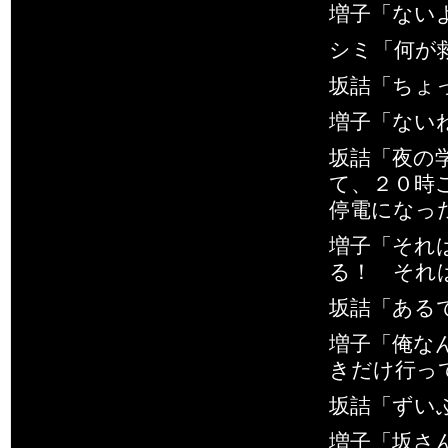
増子「ない
シミ「何が
坂詰「ちょ
増子「ない
坂詰「夜の
て、２０時
停電になっ
増子「それ
る！ それ
坂詰「ある
増子「俺な
きだけ行っ
坂詰「ずい
増子「坂さ