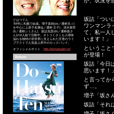
が、状況を
坂詰「つい
どはつてん
’84年に札幌で結成。増子直純(vo／通称兄ィ)
ワンマンラ
を中心に上原子友康(g／通称 王子)、清水泰而
て、私一人
(b／通称シミさん)、坂詰克彦(ds／通称坂さ
ん)の4人組で活動中。オトコくさくも人情味
います！」
溢れる独特の音世界に支えられた圧巻のライ
ブアクトで人気急上昇中のロックバンド。
ということ
オフィシャルサイト
http://dohatsuten.jp/
が登場！
Release
坂詰「今日
思います！
と言ってか
ず…。
増子「坂さ
坂詰「それ
増子「坂さ