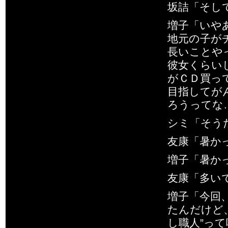
坂詰「そして
増子「いや
地元の子が
長いことや
彼女くらい
がＣＤ買っ
目指してが
ろうってな
シミ「そう
友康「暑か
増子「暑か
友康「多い
増子「今回
たんだけど
し職人”っ