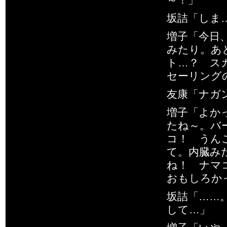
坂詰「しま
増子「今日
みたり。あ
ト…？ ス
セーリング
友康「ナガ
増子「よか
たね～。バ
コ！ うん
て。内臓み
ね！ ナマ
おもしろか
坂詰「……
して…」