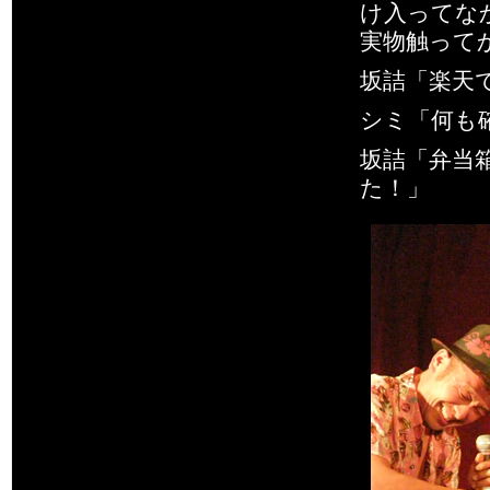
け入ってな
実物触って
坂詰「楽天
シミ「何も
坂詰「弁当
た！」