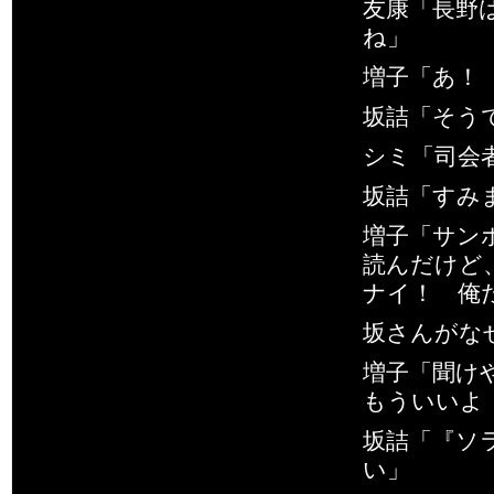
友康「長野
ね」
増子「あ！
坂詰「そう
シミ「司会
坂詰「すみ
増子「サン
読んだけど
ナイ！ 俺
坂さんがな
増子「聞けや
もういいよ
坂詰「『ソ
い」