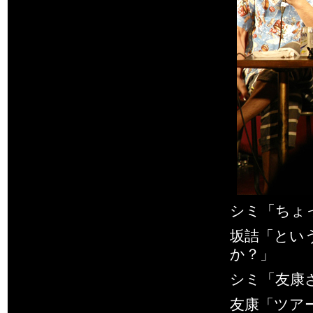
シミ「ちょ
坂詰「とい
か？」
シミ「友康
友康「ツア