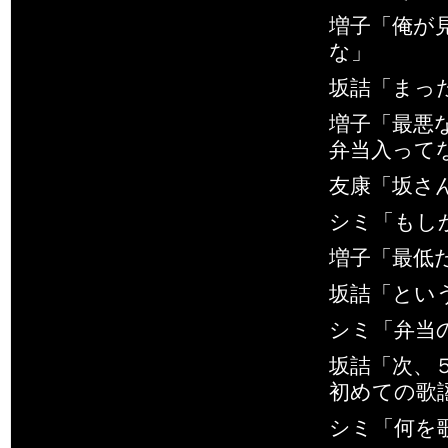
増子「俺が
な」
坂詰「まっ
増子「最悪
弁当入って
友康「坂さ
シミ「もし
増子「最低
坂詰「とい
シミ「弁当
坂詰「次、５
初めての歌
シミ「何を