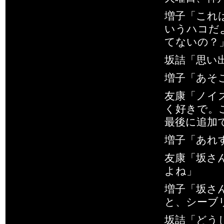
増子「これ
いうハコだよ
てないの？
坂詰「思い
増子「あそ
友康「ノイ
く好きで。
最後に追加
増子「あれ
友康「坂さ
よね」
増子「坂さ
と、シーブ
坂詰「どう