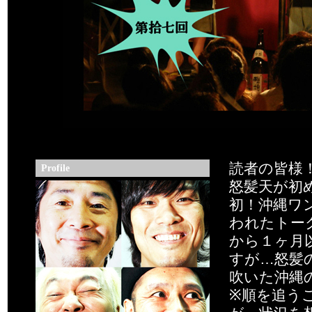
読者の皆様
Profile
怒髪天が初
初！沖縄ワ
われたトー
から１ヶ月
すが…怒髪
吹いた沖縄
※順を追う