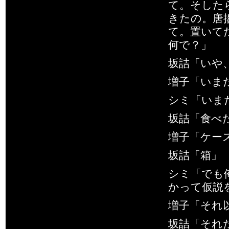
て。そした
きたの。唐
て。置いて
何で？」
坂詰「いや
増子「いま
シミ「いま
坂詰「食べ
増子「ケー
坂詰「箱」
シミ「でも
かって仮説
増子「それ
坂詰「それ