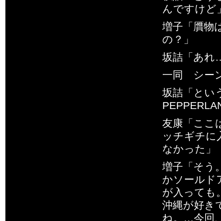
んですけど
増子「贋物
の？」
坂詰「あれ
一同 シー
坂詰「とい
PEPPERL
友康「ここ
ッチギチに
なかった」
増子「そう
かソールド
が入っても
沖縄が好き
ね。…今回