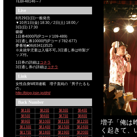
TEBI-48146～7
Live
8月29日(日)一般発売
▼10月1日(金) 18:30／2日(土) 18:00／
3日(日) 17:30
磔磔
1日券4000円(Pコード109-489)
3日通し券10000円(Pコード782-677)
夢番地■06(6341)3525
※未就学児童は入場不可｡3日通し券は特製グ
ッズ付｡
1日券の詳細は
コチラ
3日通し券の詳細は
コチラ
Link
女性自身WEB連載 増子直純の「男子たるも
の」
http://blog.jisin.jp/dht/
Back Number
第1回
第2回
第3回
第4回
第5回
第6回
第7回
第8回
増子「俺は
第9回
第10回
第11回
第12回
第13回
第14回
第15回
第16回
く起きて、
第17回
第18回
第19回
第20回