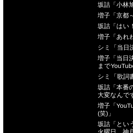
坂詰「小林
増子「京都
坂詰「はい
増子「あれ
シミ「当日
増子「当日
までYouT
シミ「歌詞
坂詰「本番
大変なんで
増子「You
(笑)」
坂詰「とい
火曜日、神戸