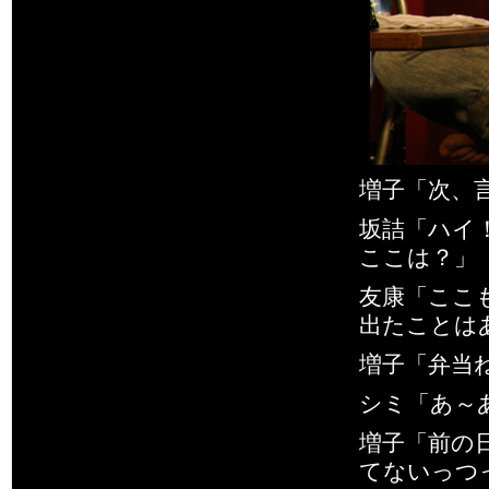
増子「次、言
坂詰「ハイ！
ここは？」
友康「ここ
出たことは
増子「弁当
シミ「あ～あ
増子「前の
てないっつ