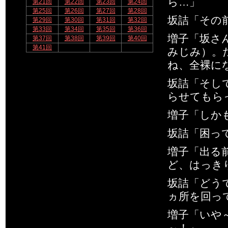
ら…」
第21回
第22回
第23回
第24回
第25回
第26回
第27回
第28回
坂詰「その
第29回
第30回
第31回
第32回
第33回
第34回
第35回
第36回
増子「坂さ
第37回
第38回
第39回
第40回
第41回
みじみ）。
ね、全裸に
坂詰「そし
らせてもら
増子「しか
坂詰「困っ
増子「出る
ど、はっき
坂詰「どう
ヵ所を回っ
増子「いや
～！」