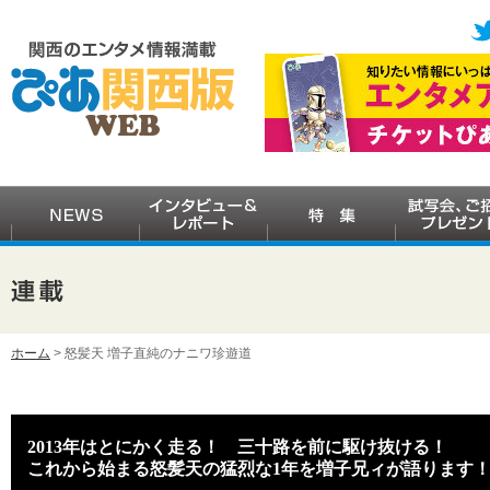
ホーム
> 怒髪天 増子直純のナニワ珍遊道
2013年はとにかく走る！ 三十路を前に駆け抜ける！
これから始まる怒髪天の猛烈な1年を増子兄ィが語ります