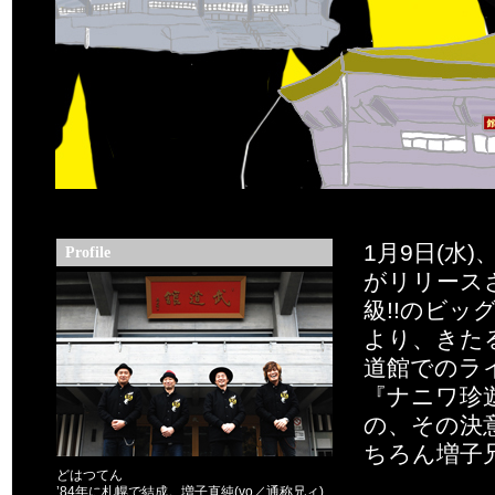
1月9日(
Profile
がリリース
級!!のビッ
より、きたる
道館でのラ
『ナニワ珍
の、その決
ちろん増子
どはつてん
’84年に札幌で結成。増子直純(vo／通称兄ィ)