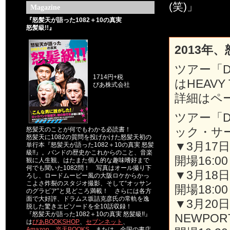
(笑)」
Magazine
『怒髪天が語った1082＋10の真実
怒髪級!!』
2013年
ツアー「D
1714円+税
はHEAVY 
ぴあ株式会社
詳細はペ
ツアー「D
ック・サー
怒髪天のことが何でもわかる必読書！
怒髪天に1082の質問を投げかけた怒髪天初の
▼3月17
単行本『怒髪天が語った1082＋10の真実 怒髪
級!!』。バンドの歴史かこれからのこと、音楽
開場16:00 
観に人生観、はたまた個人的な趣味嗜好まで
何でも聞いた1082問！ 写真はオール撮り下
▼3月18
ろし、ロードムービー風の大阪ロケからかっ
こよさ炸裂のスタジオ撮影、そして“オッサン
開場18:00 
のグラビア”と見どころ満載！ さらには各方
面で大好評、ドラムス坂詰克彦氏の常軌を逸
▼3月20日
脱した驚きエピソードを全10話収録！
『怒髪天が語った1082＋10の真実 怒髪級!!』
NEWPOR
は
ぴあBOOKSHOP
、
セブンネット
、
Amazon
、
楽天BOOKS
、または、全国の書店