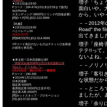
【仙台】
増子「ちょ
▼2月1日(金)19:00
Pコード：184-474(1/31(木)23:59まで販売)
面白いや。
仙台Rensa
から。いや
スタンディング-3800円(ドリンク代別途必要)
[問]G･I･P[TEL]022-222-9999
－－2012
【札幌】
▼2月3日(日)19:00
Road" t
ペニーレーン24
出てきまし
SOLD OUT!!
[問]WESS[TEL]011-614-9999
増子「座椅
※Pコード表記のないものはチケットぴあ取扱
の前売り券完売。
テテ!!っ
ないよね。
★来る初！日本武道館公演!!
『怒髪天結成30周年記念日本武道館公演
－－ノリノ
“ほんと、どうもね。”』
4月29日(月・祝)10:00～一般発売
増子「客引
Pコード：190-395
▼2014年1月12日(日)18:00
な状態だから
日本武道館
指定席-5000円
－－ところ
着席指定席-5000円(立見不可)
指定席 A席-3500円
ましたが、
[問]ホットスタッフ・プロモーション
[TEL]03-5720-9999
増子「余り