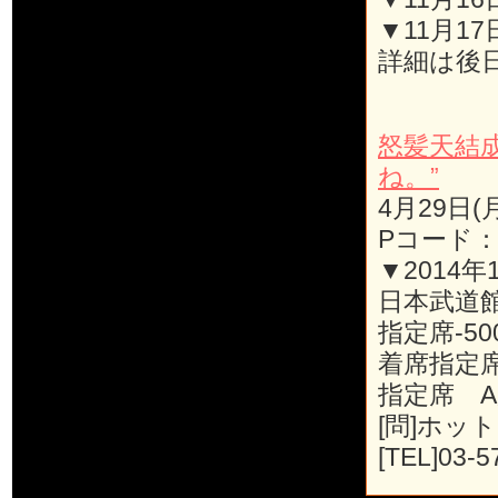
▼11月17
詳細は後
怒髪天結
ね。”
4月29日(
Pコード：1
▼2014年
日本武道
指定席-50
着席指定席-
指定席 A席
[問]ホッ
[TEL]03-5