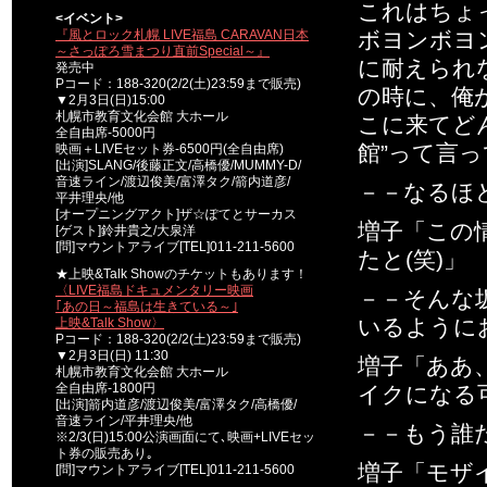
これはちょ
<イベント>
『風とロック札幌 LIVE福島 CARAVAN日本
ボヨンボヨ
～さっぽろ雪まつり直前Special～』
に耐えられ
発売中
Pコード：188-320(2/2(土)23:59まで販売)
の時に、俺
▼2月3日(日)15:00
札幌市教育文化会館 大ホール
こに来てど
全自由席-5000円
館”って言
映画＋LIVEセット券-6500円(全自由席)
[出演]SLANG/後藤正文/高橋優/MUMMY-D/
音速ライン/渡辺俊美/富澤タク/箭内道彦/
－－なるほ
平井理央/他
[オープニングアクト]ザ☆ぽてとサーカス
増子「この
[ゲスト]鈴井貴之/大泉洋
[問]マウントアライブ[TEL]011-211-5600
たと(笑)」
★上映&Talk Showのチケットもあります！
〈LIVE福島ドキュメンタリー映画
－－そんな
｢あの日～福島は生きている～｣
いるように
上映&Talk Show〉
Pコード：188-320(2/2(土)23:59まで販売)
▼2月3日(日) 11:30
増子「ああ
札幌市教育文化会館 大ホール
全自由席-1800円
イクになる
[出演]箭内道彦/渡辺俊美/富澤タク/高橋優/
音速ライン/平井理央/他
－－もう誰
※2/3(日)15:00公演画面にて､映画+LIVEセッ
ト券の販売あり｡
増子
「モザ
[問]マウントアライブ[TEL]011-211-5600