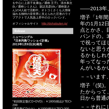
を中心に上原子友康(g／通称 王子)、清水泰次
(b／通称シミさん)、坂詰克彦(ds／通称坂さ
――2013
ん)の4人組で活動中。オトコくさくも人情味
溢れる独特の音世界に支えられた圧巻のライ
増子「1年
ブアクトで人気急上昇中のロックバンド。
年の1月12
オフィシャルサイト
http://dohatsuten.jp/
点とかさ、
Release
バンドの。3
ニューシングル
『日本列島ワッショイ計画』
で祝ってほ
2013年1月9日(水)発売
ないと思う
るかもしれな
年ってなっ
んがいるか
－－います
増子「(笑)
たからって
日から普通
*初回限定盤(CD+DVD)：￥1800(税込)/ TECI-
299
－－それに
*通常盤(CDのみ)：￥1000(税込)/ TECI-300