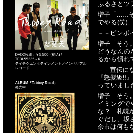
ふるさとツ
増子「……
でやる(笑)
－－ピンポ
増子「そう
どうなんの
DVD2枚組：￥5,500- (税込) /
るから慣れ
TEBI-55235～6
テイチクエンタテインメント／インペリアル
レコード
－－宣伝に
『怒髪級!
ALBUM『Tabbey Road』
っていました
発売中
増子「そう
イミングで
な？ 札幌
ぐだし、坂
余市は何も