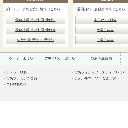
プレリザーブなど先行情報はこちら
1週間分の一般発売情報はこちら
最速抽選･先行抽選 受付中
本日から7日分
最速抽選･先行抽選 受付前
土曜日発売
先行先着 受付中･受付前
日曜日発売
・
チケットぴあ
・
ぴあフィルムフェスティバル（PF
・
ぴあプレミアム会員
・
ホノルルマラソン ぴあツアー
・
ウレぴあ総研