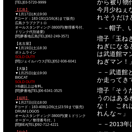
から被り物
[TEL]03-5720-9999
今月少ねぇ
【広島】
▼1月17日(木)19:00
れそうだけ
Pコード：183-191(1/16(水)まで販売)
広島クラブクアトロ
－－帽子、
オールスタンディング-3800円(整理番号付、
ドリンク代別途要)
[問]夢番地広島[TEL]082-249-3571
増子「玉ね
【名古屋】
ねぎになると
▼1月19日(土)18:30
ボトムライン
は武道館マ
SOLD OUT!!
ねぎマン！
[問]ジェイルハウス[TEL]052-936-6041
【大阪】
－－武道館
▼1月25日(金)19:00
BIGCAT
か走ってき
SOLD OUT!!
※6歳以上は有料｡
増子「そう
[問]夢番地[TEL]06-6341-3525
うのはある
【福岡】
▼1月27日(日)18:00
な！ これ
Pコード：183-408(1/26(土)23:59まで販売)
DRUM LOGOS
れんな～」
オールスタンディング-3800円(要１ドリンク
オーダー／整理番号付。)
－－201
[問]BEA[TEL]092-712-4221