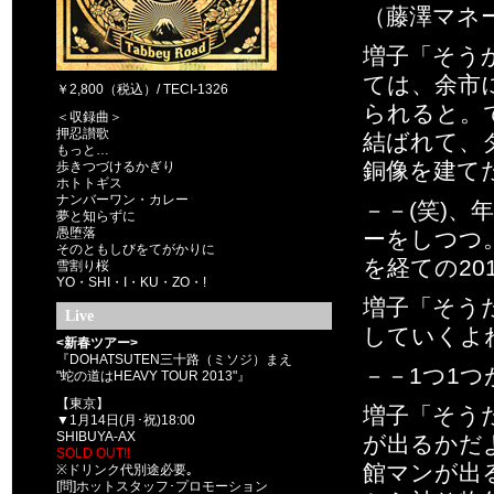
（藤澤マネ
増子「そう
ては、余市
￥2,800（税込）/ TECI-1326
られると。
＜収録曲＞
押忍讃歌
結ばれて、
もっと…
銅像を建て
歩きつづけるかぎり
ホトトギス
ナンバーワン・カレー
－－(笑)
夢と知らずに
愚堕落
ーをしつつ
そのともしびをてがかりに
を経ての20
雪割り桜
YO・SHI・I・KU・ZO・!
増子「そう
Live
していくよ
<新春ツアー>
『DOHATSUTEN三十路（ミソジ）まえ
－－1つ1つ
"蛇の道はHEAVY TOUR 2013"』
【東京】
増子「そう
▼1月14日(月･祝)18:00
SHIBUYA-AX
が出るかだ
SOLD OUT!!
館マンが出
※ドリンク代別途必要｡
[問]ホットスタッフ･プロモーション