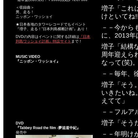
増子「これ
＜収録曲＞
男、走る！
けといてね!
ニッポン・ワッショイ
★日本各地のタワーレコードでもイベント
－－今から
『増子、走る！”日本列島横断計画”』あり！
に、201
DVDの内容はイベントに関する詳細は
『日本
列島ワッショイ計画』特設サイト
まで！
増子「結構
周年迎えら
MUSIC VIDEO
なって(笑)
『ニッポン・ワッショイ』
－－毎年、
増子「そう
いきたいね
えてて」
－－フルア
増子「そう
DVD
『Tabbey Road the film -夢追道中紀』
発売中
－－年明け