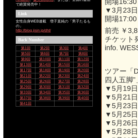
開場16:30 
で絶賛発売中！
▼3月23
Link
開場17:00 
女性自身WEB連載 増子直純の「男子たるも
の」
前売 ￥3,8
http://blog.jisin.jp/dht/
チケット発
Back Number
info. WES
第1回
第2回
第3回
第4回
第5回
第6回
第7回
第8回
第9回
第10回
第11回
第12回
第13回
第14回
第15回
第16回
ツアー「D
第17回
第18回
第19回
第20回
第21回
第22回
第23回
第24回
四人五脚”
第25回
第26回
第27回
第28回
▼5月19日(
第29回
第30回
第31回
第32回
第33回
第34回
第35回
第36回
▼5月21日
第37回
第38回
第39回
第40回
第41回
▼5月23日
▼5月25日
▼5月26日
▼5月28日