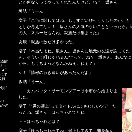
とか何なりってやってくれたんだけど、ね？ 坂さん」
坂詰「うーん」
増子「余市に関してはね、もうすごいびっくりしたのが、もう
としか考えてない！ 坂さんの人気のないことといったら。
の人、スルーだもんね。親族だけ集まった」
友康「親族の数だけ多かった」
増子「本当だよね、坂さん。坂さんに地元の友達が謝ってた
ん、そういう町じゃねぇんだ”って。ね？ 坂さん。あんな
武道館
から、もうちょっとなんかねぇ。ねぇ？」
（ミソ
14日
シミ「情報の行き違いがあったんだよ」
Xにて
収録！
坂詰「うーん」
唄 /
－－カムバック・サーモンツアーは余市から始まりま
した。
 /
けるかぎ
増子「“男の遡上”ってタイトルにふさわしいツアーだ
ったね。坂さん、ほっちゃれてたね」
－－ほっちゃれとは？
増子「ほっちゃれってね、遡上してきて、卵を産ん