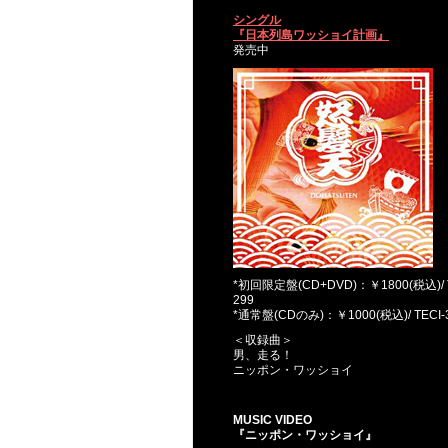
シングル
『日本列島ワッショイ計画』
発売中
*初回限定盤(CD+DVD)：￥1800(税込)/ T
299
*通常盤(CDのみ)：￥1000(税込)/ TECI-
＜収録曲＞
男、走る！
ニッポン・ワッショイ
MUSIC VIDEO
『ニッポン・ワッショイ』