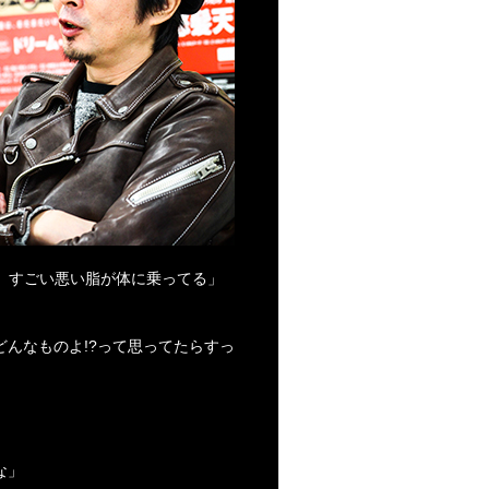
)。すごい悪い脂が体に乗ってる」
んなものよ!?って思ってたらすっ
な」