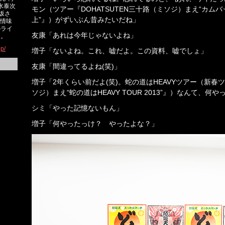
水泰次
モン（ツアー『DOHATSUTEN三十路（ミソジ）まえ“カムバ
称坂さ
上”』）がずいぶん昔みたいだね」
人情味
のライ
友康「あれは今年じゃないよね」
ド。
jp/
増子「ないよね。これ、嘘だよ。この資料、嘘でしょ」
友康「間違ってるよね(笑)」
増子「2年くらい前だよ(笑)。蛇の道はHEAVYツアー（新春ツ
ソジ）まえ“蛇の道はHEAVY TOUR 2013”』）なんて、何
シミ「やった記憶ないもん」
増子「何やったっけ？ やったよな？」