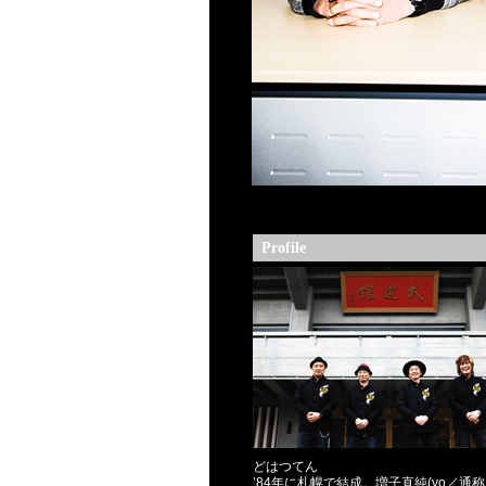
Profile
どはつてん
’84年に札幌で結成。増子直純(vo／通称