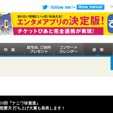
L
33回『ナニワ珍遊道』
、怒髪天 打ち上げ大賞も発表します！