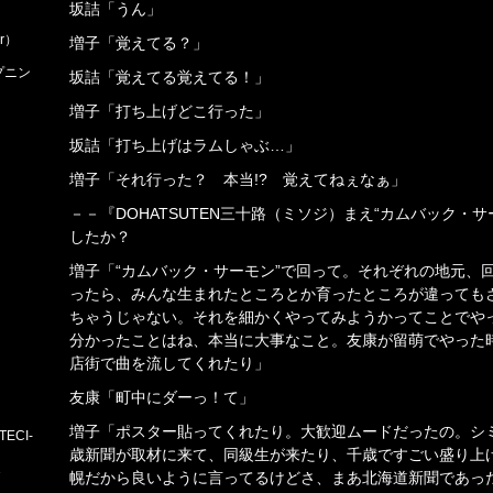
坂詰「うん」
r）
増子「覚えてる？」
プニン
坂詰「覚えてる覚えてる！」
増子「打ち上げどこ行った」
坂詰「打ち上げはラムしゃぶ…」
増子「それ行った？ 本当!? 覚えてねぇなぁ」
－－『DOHATSUTEN三十路（ミソジ）まえ“カムバック・サー
したか？
増子「“カムバック・サーモン”で回って。それぞれの地元、
ったら、みんな生まれたところとか育ったところが違っても
ちゃうじゃない。それを細かくやってみようかってことでやっ
分かったことはね、本当に大事なこと。友康が留萌でやった
店街で曲を流してくれたり」
友康「町中にダーっ！て」
増子「ポスター貼ってくれたり。大歓迎ムードだったの。シ
ECI-
歳新聞が取材に来て、同級生が来たり、千歳ですごい盛り上
1
幌だから良いように言ってるけどさ、まあ北海道新聞であっ