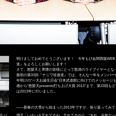
明けましておめでとうございます！ 今年もぴあ関西版WEB
道』をよろしくお願いします！
さて、怒髪天と界隈の皆様にとって怒涛のライブイヤーとなった
最初の第33回『ナニワ珍遊道』では、そんな一年をメンバー
年明けの“一大お誕生日会”日本武道館に向けてのメッセージ
感から“怒髪天presents打ち上げ大賞 2013”まで、第33
は2013年に行いました。
――新春の大雪から始まった2013年ですが、振り返ってみ
増子「いろいろ忘れてるね。忘れてるのと、“あれ、今年だっ
兄ィ)