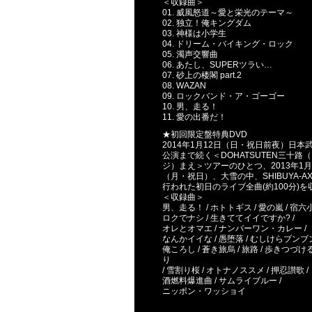
＜収録曲＞
01. 威風怒道～愛と栄光のテーマ～
02. 独立！俺キングダム
03. 神様は小学生
04. ドリーム・バイキング・ロック
05. 濁声交響曲
06. あたし、SUPERツラい…
07. 砂上の楼閣 part.2
08. WAZAN
09. ロックバンド・ア・ゴーゴー
10. 男、走る！
11. 愛の出番だ！
★初回限定盤特典DVD
2014年1月12日（日・祝日前夜）日本
公演まで続く＜DOHATSUTEN三十路
ジ）まえ＞ツアーのひとつ、2013年1月
（月・祝日）、大雪の中、SHIBUYA-A
行われた初日のライブ全曲(約100分)を
＜収録曲＞
男、走る！ / ホトトギス / 愛の嵐 / 宿六小
ロクでナシ / 生きててイイですか? /
オレとオマエ / ナンバーワン・カレー /
なんかイイな / 愚堕落 / むしけらブンブン
俺ころし / 蒼き旅烏 / 旅路 / 歩きつづ
り
/ 雪割り桜 / オトナノススメ / 押忍讃歌 /
酒燃料爆進曲 / サムライブルー /
ニッポン・ワッショイ