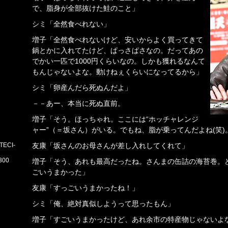
で、脂身が全部抜けた鮭のこと」
シミ「全然食べれない」
増子「全然食べれないけど、安いからよく買ってきて
鍋とかに入れてたけど、ぱっさぱさなの。だってあの
でかい一匹で1000円くらいなの。しかも獲れるなんて
もんじゃないよな。動けねぇくらいになってるから」
シミ「卵産んだら死ぬんだよ」
－－あー、本当に死ぬ直前。
増子「そう。ほっちゃれ。ここには“ホッチャレンジ
ャー”（＝坂さん）がいる。でもね、脂が乗ってんだよね(笑
ECI-
友康「坂さんのお母さんが差し入れしてくれて」
300
増子「そう、あれも最高だったね。さんまの缶詰の海苔巻。ど
ごいうまかった」
友康「すっごいうまかったね！」
シミ「俺、絶対真似しようって思ったもん」
増子「すごいうまかったけど、あれ余市の特産物じゃないよ