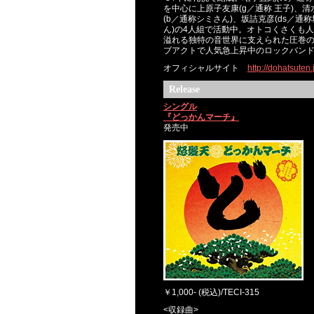
を中心に上原子友康(g／通称 王子)、清
(b／通称シミさん)、坂詰克彦(ds／通
ん)の4人組で活動中。オトコくさくも
溢れる独特の音世界に支えられた圧巻
ブアクトで人気急上昇中のロックバン
オフィシャルサイト
http://dohatsuten.
Release
シングル
『どっかんマーチ』
発売中
￥1,000- (税込)/TECI-315
<収録曲>