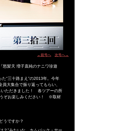
←前号へ
次号へ→
『怒髪天 増子直純のナニワ珍遊
“三十路まえ”の2013年。今年
全員大集合で振り返ってもらい、
もいただきました！ 各ツアーの所
回もどうぞお楽しみください！ ※取材
てどうですか？
け？”みたいな。カムバック・サー