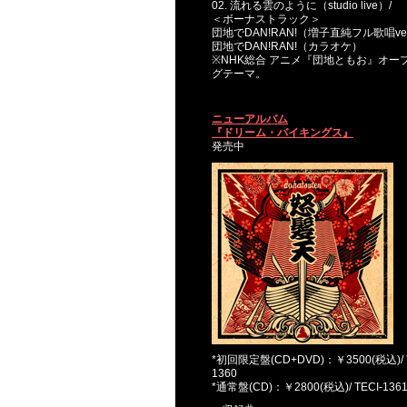
02. 流れる雲のように（studio live）/
＜ボーナストラック＞
団地でDAN!RAN!（増子直純フル歌唱ve
団地でDAN!RAN!（カラオケ）
※
NHK総合 アニメ『団地ともお』オー
グテーマ。
ニューアルバム
『ドリーム・バイキングス』
発売中
*初回限定盤(CD+DVD)：￥3500(税込)/ T
1360
*通常盤(CD)：￥2800(税込)/ TECI-136