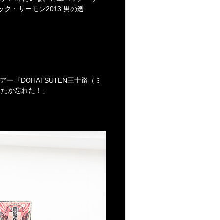
ック・サーモン2013 男の遡
アー『DOHATSUTEN三十路（ミ
やったか忘れた！」