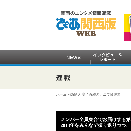
ホーム
> 怒髪天 増子直純のナニワ珍遊道
メンバー全員集合でお届けする第
2013年をみんなで振り返りつつ