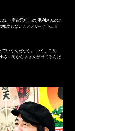
ね、(宇宙飛行士の)毛利さんのこ
認知度もないことといったら。町
っていうんだから。“いや、ごめ
に小さい町から坂さんが出てるんだ