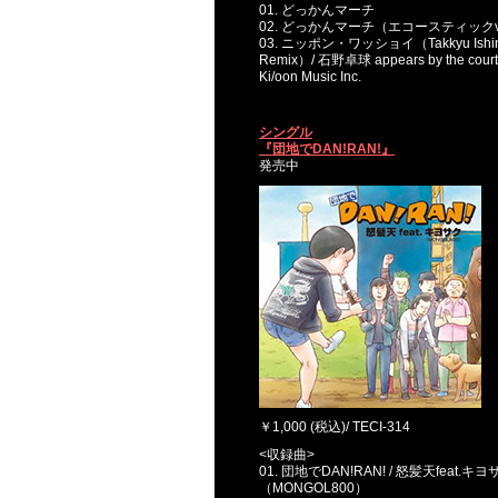
01. どっかんマーチ
02. どっかんマーチ（エコースティックv
03. ニッポン・ワッショイ（Takkyu Ishi
Remix）/ 石野卓球 appears by the court
Ki/oon Music Inc.
シングル
『団地でDAN!RAN!』
発売中
￥1,000 (税込)/ TECI-314
<収録曲>
01. 団地でDAN!RAN! / 怒髪天feat.キヨ
（MONGOL800）