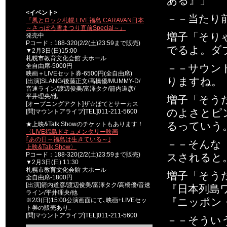
ある』」
<イベント>
－－当たり前
『風とロック札幌 LIVE福島 CARAVAN日本
～さっぽろ雪まつり直前Special～』
増子「そり
発売中
Pコード：188-320(2/2(土)23:59まで販売)
でるよ。ダ
▼2月3日(日)15:00
札幌市教育文化会館 大ホール
全自由席-5000円
－－サウンド
映画＋LIVEセット券-6500円(全自由席)
りますね。
[出演]SLANG/後藤正文/高橋優/MUMMY-D/
音速ライン/渡辺俊美/富澤タク/箭内道彦/
平井理央/他
増子「そう
[オープニングアクト]ザ☆ぽてとサーカス
のよさとピ
[問]マウントアライブ[TEL]011-211-5600
るっていう
★上映&Talk Showのチケットもあります！
〈LIVE福島ドキュメンタリー映画
｢あの日～福島は生きている～｣
－－そんな
上映&Talk Show〉
Pコード：188-320(2/2(土)23:59まで販売)
スされると
▼2月3日(日) 11:30
札幌市教育文化会館 大ホール
増子「そう
全自由席-1800円
[出演]箭内道彦/渡辺俊美/富澤タク/高橋優/音速
『日本列島
ライン/平井理央/他
『ニッポン
※2/3(日)15:00公演画面にて､映画+LIVEセッ
ト券の販売あり｡
[問]マウントアライブ[TEL]011-211-5600
－－そうい