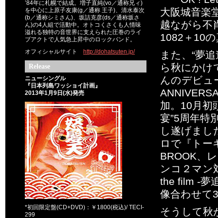
’84年に札幌で結成。増子直純(vo／通称兄ィ)
大阪城音楽
を中心に上原子友康(g／通称 王子)、清水泰次
(b／通称シミさん)、坂詰克彦(ds／通称坂さ
越ながら不
ん)の4人組で活動中。オトコくさくも人情味
溢れる独特の音世界に支えられた圧巻のライ
1082＋1
ブアクトで人気急上昇中のロックバンド。
オフィシャルサイト
http://dohatsuten.jp/
また、“夢
ら秋にかけ
Release
んのデビュー4
ニューシングル
『日本列島ワッショイ計画』
ANNIVER
2013年1月9日(水)発売
加。10月
宴”5周年
し遂げまし
ロで『トーキ
BROOK、
ンコ２マン対決
the fi
像合わせて
*初回限定盤(CD+DVD)：￥1800(税込)/ TECI-
そうして秋が深ま
299