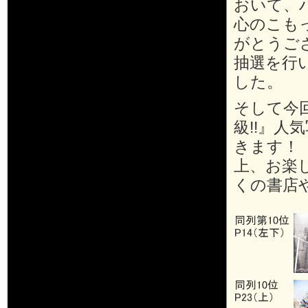
おいて、
心のこも
がとうご
抽選を行
した。
そして今
級!!』人
きます！
上、お楽
くの書店