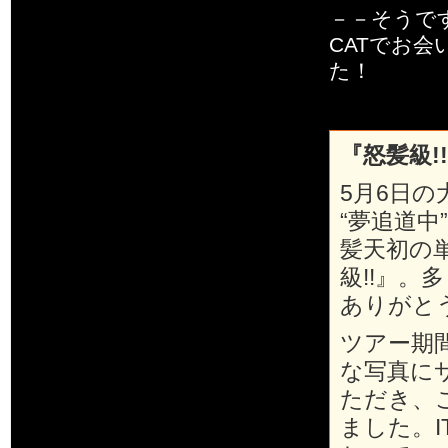
－－そうです
CATでお
た！
『怒髪級!
5月6日の大
“夢追道
髪天初の単
級!!』
ありがと
ツアー期間
な写真に
ただき、
ました。