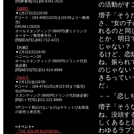
[問]夢番地[TEL]06-6341-3525
の活動がす
【福岡】
▼1月27日(日)18:00
増子「そう
Pコード：183-408(12/15(土)10:00より一般発
さ、“女の
売)
DRUM LOGOS
れるのと同
オールスタンディング-3800円(要１ドリンク
オーダー／整理番号付。)
とか、明日
[問]BEA[TEL]092-712-4221
じゃない？
【札幌】
▼2月3日(日)19:00
るけど、恋
ペニーレーン24
ね。振られ
オールスタンディング-3800円(ドリンク代別
途必要)
のじゃない
[問]WESS[TEL]011-614-9999
きるってい
【仙台】
▼2月1日(金)19:00
だ」
Pコード：184-474(1/31(木)23:59まで販売)
仙台Rensa
－－「恋し
スタンディング-3800円(ドリンク代別途必要)
[問]G･I･P[TEL]022-222-9999
増子「そう
※Pコード表記のないものはチケットぴあ取扱
の前売り券完売。
ね。没頭す
しくあると
<イベント>
わゆるラブ
『THE SOLAR BUDOKAN』