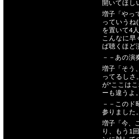
開いてほし
増子「やっ
っていうね
を置いて4
こんなに早
ば聴くほど
－－あの演
増子「そう
ってるしさ
が“ここは
ーも違うよ
－－このド
参りました
増子「今、
り、もう1