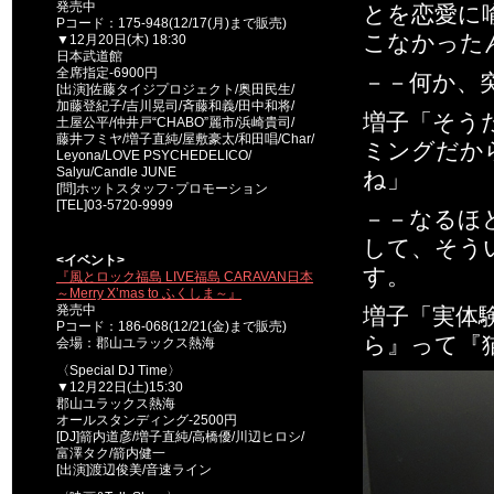
発売中
とを恋愛に
Pコード：175-948(12/17(月)まで販売)
こなかった
▼12月20日(木) 18:30
日本武道館
全席指定-6900円
－－何か、
[出演]佐藤タイジプロジェクト/奥田民生/
加藤登紀子/吉川晃司/斉藤和義/田中和将/
増子「そう
土屋公平/仲井戸“CHABO”麗市/浜崎貴司/
藤井フミヤ/増子直純/屋敷豪太/和田唱/Char/
ミングだか
Leyona/LOVE PSYCHEDELICO/
Salyu/Candle JUNE
ね」
[問]ホットスタッフ･プロモーション
[TEL]03-5720-9999
－－なるほ
して、そう
<イベント>
す。
『風とロック福島 LIVE福島 CARAVAN日本
～Merry X’mas to ふくしま～』
発売中
増子「実体
Pコード：186-068(12/21(金)まで販売)
ら』って『
会場：郡山ユラックス熱海
〈Special DJ Time〉
▼12月22日(土)15:30
郡山ユラックス熱海
オールスタンディング-2500円
[DJ]箭内道彦/増子直純/高橋優/川辺ヒロシ/
富澤タク/箭内健一
[出演]渡辺俊美/音速ライン