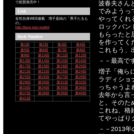
波春夫さん
で絶賛発売中！
でみようっ
Link
やってくれ
女性自身WEB連載 増子直純の「男子たるも
の」
ロックバン
http://blog.jisin.jp/dht/
もらったと
Back Number
を作ってく
第1回
第2回
第3回
第4回
これもう、
第5回
第6回
第7回
第8回
第9回
第10回
第11回
第12回
－－最高で
第13回
第14回
第15回
第16回
第17回
第18回
第19回
第20回
増子「俺ら
第21回
第22回
第23回
第24回
第25回
第26回
第27回
第28回
ラディショ
第29回
第30回
第31回
第32回
っちゃうよ
第33回
第34回
第35回
第36回
第37回
第38回
第39回
第40回
去年から言
第41回
と。そのた
これね、格
てやっぱり
－－201