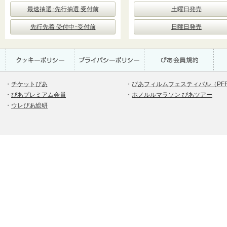
最速抽選･先行抽選 受付前
土曜日発売
先行先着 受付中･受付前
日曜日発売
・
チケットぴあ
・
ぴあフィルムフェスティバル（PF
・
ぴあプレミアム会員
・
ホノルルマラソン ぴあツアー
・
ウレぴあ総研