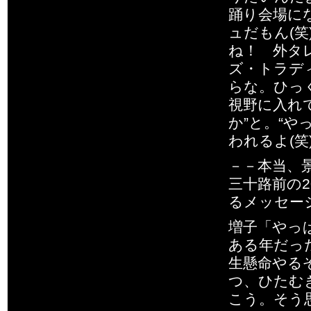
踊り会場に
ュだもん(
ね！ 外タ
ズ・トラデ
らな。ひっ
視野に入れ
か”と。“
われるよ(笑
－－本当、
三十路前の
るメッセー
増子「やっ
ある年だっ
生懸命やる
つ、ひたむ
こう。そう