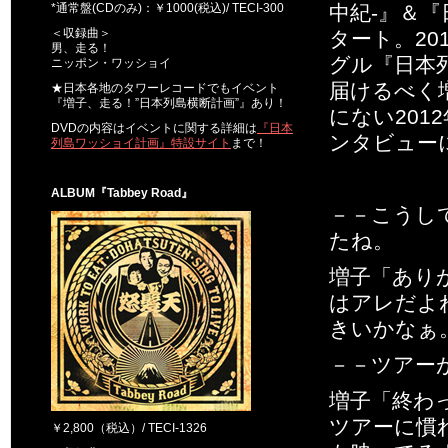
*通常盤(CDのみ)：￥1000(税込)/ TECI-300
中紀-』＆
＜収録曲＞
タート。20
男、走る！
グル『日本
ニッポン・ワッショイ
届けるべく
★日本各地のタワーレコードでもイベント
『増子、走る！”日本列島横断計画”』あり！
にない20
DVDの内容はイベントに関する詳細は
『日本
ンタビュー
列島ワッショイ計画』特設サイト
まで！
ALBUM『Tabbey Road』
－－こうし
たね。
増子「あり
はアレだよ
きいかなぁ
－－ツアー
増子「終わ
ツアーに慣
￥2,800（税込）/ TECI-1326