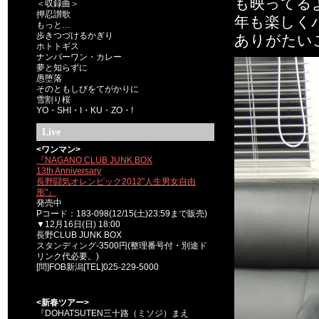
も映ってる
＜収録曲＞
押忍讃歌
年も楽しく
もっと…
歩きつづけるかぎり
ありがたい
ホトトギス
ナンバーワン・カレー
夢と知らずに
愚堕落
そのともしびをてがかりに
雪割り桜
YO・SHI・I・KU・ZO・!
Live
<ワンマン>
『NAGANO CLUB JUNK BOX
13th Anniversary
長野闘気オレンピック2012"人生男女自由
形"』
発売中
Pコード：183-098(12/15(土)23:59まで販売)
▼12月16日(日) 18:00
長野CLUB JUNK BOX
スタンディング-3500円(整理番号付・別途ド
リンク代必要。)
[問]FOB新潟[TEL]025-229-5000
<新春ツアー>
『DOHATSUTEN三十路（ミソジ）まえ