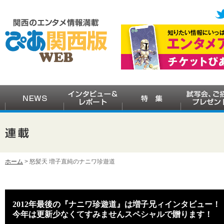
ホーム
> 怒髪天 増子直純のナニワ珍遊道
2012年最後の『ナニワ珍遊道』は増子兄ィインタビュー！
今年は更新少なくてすみませんスペシャルで贈ります！