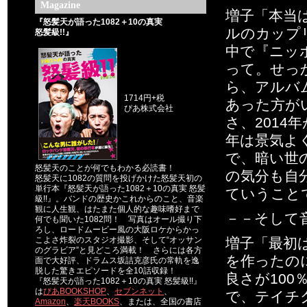
Magazine
増子「本当
『怒髪天が語った1082＋10の真実
ルのカップ
怒髪級!!』
中で『ニッ
って。せっ
ら、アルバ
1714円+税
あった方が
ぴあ株式会社
さ、2014
年は景気よ
で、暗い世
怒髪天のことが何でもわかる必読書！
の気分も自
怒髪天に1082の質問を投げかけた怒髪天初の
単行本『怒髪天が語った1082＋10の真実 怒髪
ていうこと
級!!』。バンドの歴史かこれからのこと、音楽
観に人生観、はたまた個人的な趣味嗜好まで
－－そして
何でも聞いた1082問！ 写真はオール撮り下
ろし、ロードムービー風の大阪ロケからかっ
こよさ炸裂のスタジオ撮影、そして“オッサン
増子「最初
のグラビア”と見どころ満載！ さらには各方
を作ったの
面で大好評、ドラムス坂詰克彦氏の常軌を逸
脱した驚きエピソードを全10話収録！
良さが10
『怒髪天が語った1082＋10の真実 怒髪級!!』
は
ぴあBOOKSHOP
、
セブンネット
、
で、テイチ
Amazon
、
楽天BOOKS
、または、全国の書店