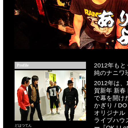
2012年も
Profile
純のナニワ
2012年は
賀新年 新春
で幕を開け
かぎり / D
オリジナル・
ライブハウ
どはつてん
ー『OK ! L