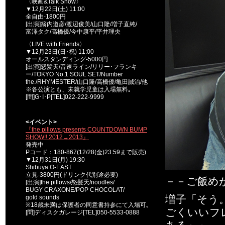
〈映画&Talk Show〉
▼12月22日(土) 11:00
全自由-1800円
[出演]箭内道彦/渡辺俊美/山口隆/増子直純/
富澤タク/高橋優/今中康平/平井理央
〈LIVE with Friends〉
▼12月23日(日･祝) 11:00
オールスタンディング-5000円
[出演]怒髪天/音速ライン/リリー･フランキ
ー/TOKYO No.1 SOUL SET/Number
the./RHYMESTER/山口隆/高橋優/亀田誠治/他
※各公演とも、未就学児童は入場無料｡
[問]G･I･P[TEL]022-222-9999
<イベント>
『the pillows presents COUNTDOWN BUMP
SHOW!! 2012→2013』
発売中
Pコード：180-867(12/28(金)23:59まで販売)
▼12月31日(月) 19:30
Shibuya O-EAST
立見-3800円(ドリンク代別途必要)
－－ご飯めが
[出演]the pillows/怒髪天/noodles/
BUGY CRAXONE/POP CHOCOLAT/
増子「そう
gold sounds
※18歳未満は保護者の同意書持参にて入場可｡
ごくいいフ
[問]ディスクガレージ[TEL]050-5533-0888