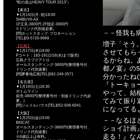
"蛇の道はHEAVY TOUR 2013"』
【東京】
▼1月14日(月･祝)18:00
SHIBUYA-AX
1F立見-3800円 2F指定-3800円
※ドリンク代別途必要｡
－－怪我も
[問]ホットスタッフ･プロモーション
[TEL]03-5720-9999
増子「そう
【広島】
▼1月17日(木)19:00
させてもら
Pコード：183-191(1/16(水)まで販売)
るからね。
広島クラブクアトロ
オールスタンディング-3800円(整理番号付、
都ノ宴』の
ドリンク代別途要)
[問]夢番地広島[TEL]082-249-3571
分かったね
【名古屋】
『トーキョ
▼1月19日(土)18:30
ボトムライン
やって、結
前売-3800円(整理番号付・別途ドリンク代必
てみて振り
要。)
[問]ジェイルハウス[TEL]052-936-6041
になってる
【大阪】
▼1月25日(金)19:00
－－なるほ
BIGCAT
ショイ計画
オールスタンディング-3800円(整理番号付、
ドリンク代別途要)
走る！』な
※6歳以上は有料｡