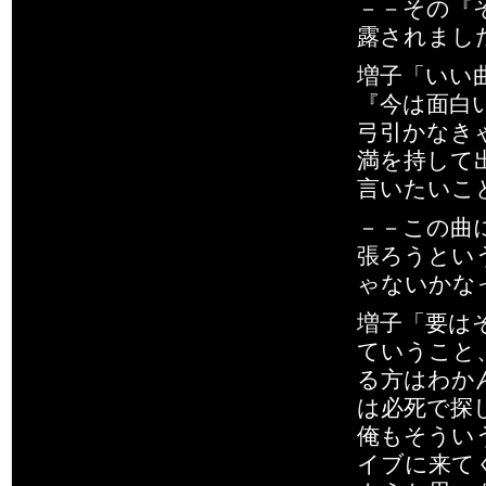
－－その『
露されまし
増子「いい
『今は面白
弓引かなき
満を持して
言いたいこ
－－この曲
張ろうとい
ゃないかな
増子「要は
ていうこと
る方はわか
は必死で探
俺もそうい
イブに来て