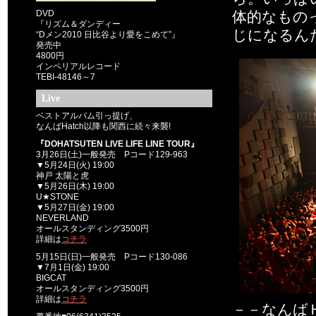
DVD
体的なもの
『リズム＆ダンディー
じになるん
“Dメン2010 日比谷より愛をこめて”』
発売中
4800円
インペリアルレコード
TEBI-48146～7
Live
ベストアルバム引っ提げ、
なんばHatch以降も関西に続々来襲!
『DOHATSUTEN LIVE LIFE LINE TOUR』
3月26日(土)一般発売 Pコード129-963
▼5月24日(火) 19:00
神戸 太陽と虎
▼5月26日(木) 19:00
U★STONE
▼5月27日(金) 19:00
NEVERLAND
オールスタンディング3500円
詳細は
コチラ
5月15日(日)一般発売 Pコード130-086
▼7月1日(金) 19:00
BIGCAT
オールスタンディング3500円
詳細は
コチラ
－－なんば