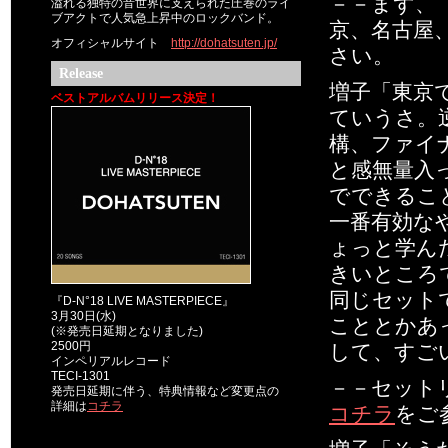
－－まず、『
溢れる独特の音世界に支えられた圧巻のライ
ブアクトで人気急上昇中のロックバンド。
京、名古屋
オフィシャルサイト
http://dohatsuten.jp/
さい。
Release
増子「東京
ベストアルバムリリース決定！
ていうさ。
構、ファイ
と感無量入
でできるこ
一番有効な
ょっと学ん
きいところ
同じセット
『D-N°18 LIVE MASTERPIECE』
3月30日(水)
こととかあ
(※発売日延期となりました)
2500円
して、すご
インペリアルレコード
TECI-1301
－－セット
発売日延期に伴う、特典情報など変更点の
詳細は
コチラ
コチラ
をご