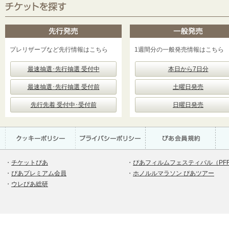
プレリザーブなど先行情報はこちら
1週間分の一般発売情報はこちら
最速抽選･先行抽選 受付中
本日から7日分
最速抽選･先行抽選 受付前
土曜日発売
先行先着 受付中･受付前
日曜日発売
・
チケットぴあ
・
ぴあフィルムフェスティバル（PF
・
ぴあプレミアム会員
・
ホノルルマラソン ぴあツアー
・
ウレぴあ総研