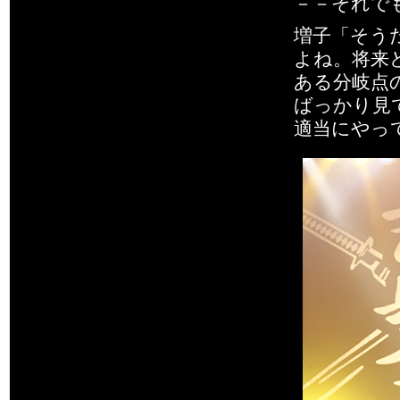
－－それで
増子「そう
よね。将来
ある分岐点
ばっかり見
適当にやっ