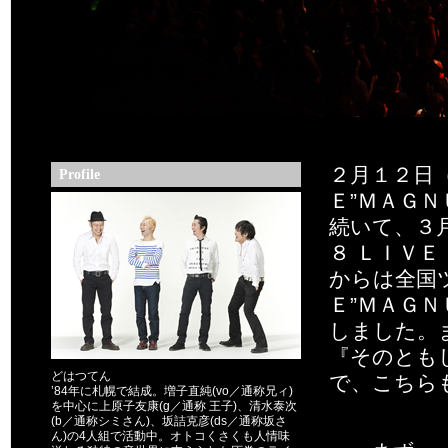
２
月１２日
Profile
Ｅ”ＭＡＧ
続いて、３
８ ＬＩＶ
からは全国
Ｅ”ＭＡＧ
しました。
『そのとも
どはつてん
で、こちら
’84年に札幌で結成。増子直純(vo／通称兄ィ)
を中心に上原子友康(g／通称 王子)、清水泰次
(b／通称シミさん)、坂詰克彦(ds／通称坂さ
ん)の4人組で活動中。オトコくさくも人情味