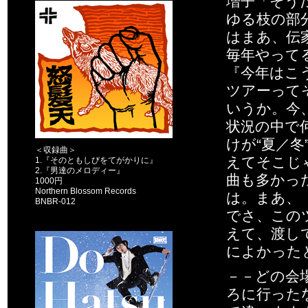
増子「そう
ゆる枝の部
はまあ、伝
毎年やって
『今年はこ
ツアーって
いうか。今
状況の中で
けが“夏／
＜収録曲＞
えてそこじ
1.『そのともしびをてがかりに』
2.『男達のメロディー』
曲も多かっ
1000円
Northern Blossom Records
は。まあ、
BNBR-012
でさ、この
えて、渡し
によかった
－－どの会
ろに行った