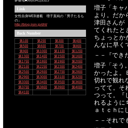
夢番地■06(6341)3525
増子「キャ
Link
より。だか
女性自身WEB連載 増子直純の「男子たるも
の」
津田さんが
http://blog.jisin.jp/dht/
てくれたと
Back Number
ちょっとか
第1回
第2回
第3回
第4回
んなに早く
第5回
第6回
第7回
第8回
第9回
第10回
第11回
第12回
－－『でき
第13回
第14回
第15回
第16回
第17回
第18回
第19回
第20回
増子「そう
第21回
第22回
第23回
第24回
かったよ。
第25回
第26回
第27回
第28回
第29回
第30回
第31回
第32回
切れで観れ
第33回
第34回
第35回
第36回
ってて。そ
第37回
第38回
第39回
第40回
第41回
つって。『
れるように
ａｔｃｈに
－－それで