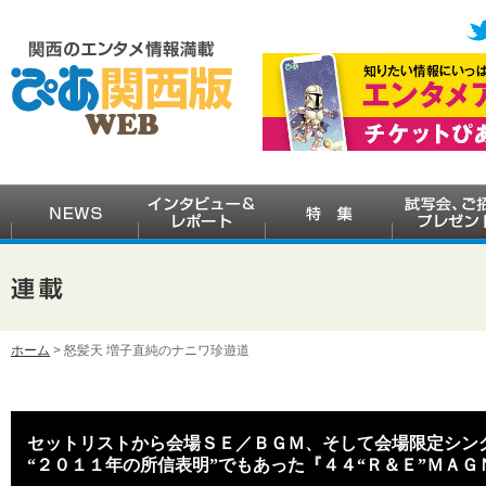
ホーム
> 怒髪天 増子直純のナニワ珍遊道
セットリストから会場ＳＥ／ＢＧＭ、そして会場限定シン
“２０１１年の所信表明”でもあった『４４“Ｒ＆Ｅ”ＭＡＧ