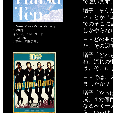
で違います
増子「そう
ィ』とか『
でのそこに
『Merry X'mas Mr. Lonelyman』
しかやらな
3000円
インペリアルレコード
TECI-225
－－どの曲
※完全生産限定盤。
た。その辺
増子「どれ
ね、流れの
う。そこに
－－では、
ましたか？
増子「やっ
局、１対何
なるべく一
ら。いっぱ