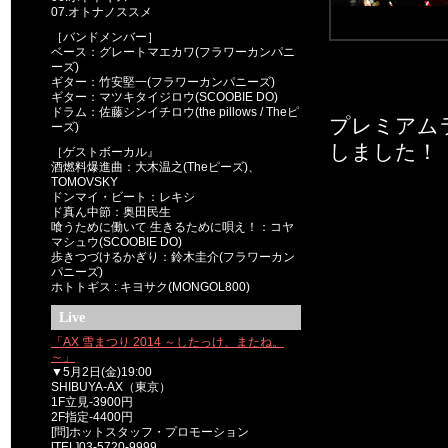
07.オトナノススメ
［バンドメンバー］
ベース：グレートマエカワ(フラワーカンパニ
ーズ)
ギター：竹安堅一(フラワーカンパニーズ)
ギター：マツキタイジロウ(SCOOBIE DO)
ドラム：佐藤シンイチロウ(the pillows / Theピ
プレミアム
ーズ)
しました！
［ゲストボーカル』
酒燃料爆進曲：大木温之(Theピーズ)、
TOMOVSKY
ドンマイ・ビート：レキシ
ド真ん中節：奥田民生
喰うために働いて 生きるために唄え！：コヤ
マシュウ(SCOOBIE DO)
歩きつづけるかぎり：鈴木圭介(フラワーカン
パニーズ)
ホトトギス : キヨサク(MONGOL800)
Live
「AX 雪まつり 2014 ～したっけ、またね。
～」
▼5月2日(金)19:00
SHIBUYA-AX（東京）
1F立見-3900円
2F指定-4400円
[問]ホットスタッフ・プロモーション
[TEL]03-5720-9999