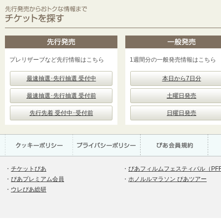
プレリザーブなど先行情報はこちら
1週間分の一般発売情報はこちら
最速抽選･先行抽選 受付中
本日から7日分
最速抽選･先行抽選 受付前
土曜日発売
先行先着 受付中･受付前
日曜日発売
・
チケットぴあ
・
ぴあフィルムフェスティバル（PF
・
ぴあプレミアム会員
・
ホノルルマラソン ぴあツアー
・
ウレぴあ総研