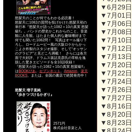
▼6月29日
▼7月01日
怒髪天のことが何でもわかる必読書！
▼7月06日(
怒髪天に1082の質問を投げかけた怒髪天初の
単行本『怒髪天が語った1082＋10の真実 怒髪
▼7月08日(
級!!』。バンドの歴史かこれからのこと、音楽
観に人生観、はたまた個人的な趣味嗜好まで
▼7月10日(
何でも聞いた1082問！ 写真はオール撮り下
ろし、ロードムービー風の大阪ロケからかっ
▼7月12日
こよさ炸裂のスタジオ撮影、そして“オッサン
のグラビア”と見どころ満載！ さらには各方
▼7月13日(
面で大好評、ドラムス坂詰克彦氏の常軌を逸
脱した驚きエピソードを全10話収録！
▼7月20日(
『怒髪天が語った1082＋10の真実 怒髪級!!』
は
BOOKぴあ
、
セブンネット
、
Amazon
、
楽天
▼7月22日(
BOOKS
、または、全国の書店で絶賛発売中！
▼7月24日(
▼7月26日(
怒髪天 増子直純
『歩きつづけるかぎり』
▼7月27日(
▼8月16日
▼8月20日(
▼8月23日(
2571円
株式会社音楽と人
▼8月24日(