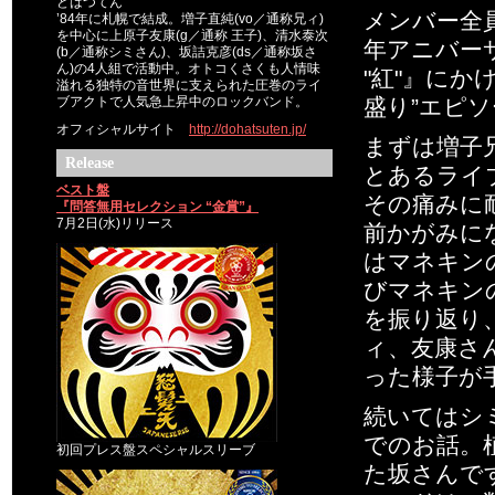
どはつてん
メンバー全員
’84年に札幌で結成。増子直純(vo／通称兄ィ)
を中心に上原子友康(g／通称 王子)、清水泰次
年アニバー
(b／通称シミさん)、坂詰克彦(ds／通称坂さ
ん)の4人組で活動中。オトコくさくも人情味
"紅"』に
溢れる独特の音世界に支えられた圧巻のライ
ブアクトで人気急上昇中のロックバンド。
盛り”エピ
オフィシャルサイト
http://dohatsuten.jp/
まずは増子
Release
とあるライ
ベスト盤
その痛みに
『問答無用セレクション “金賞”』
7月2日(水)リリース
前かがみに
はマネキン
びマネキン
を振り返り
ィ、友康さ
った様子が
続いてはシ
でのお話。
初回プレス盤スペシャルスリーブ
た坂さんで