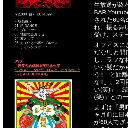
生放送が終わる
BAR You
￥2,000+税 / TECI-1399
された60名
＜収録曲＞
01. 己 DANCE
れ、振る舞
02. プレイヤーⅠ
受け、ステ
03. 地獄で会おうゼ！
04. 友として
05. ちょいと一杯のブルース
オフィスに
06. チャレンジボーイ
だな!!｣
し、ラフな
DVD
「怒髪天結成30周年記念公演
いな髪だか
“いやぁ、こないだ、ほんと、どうもね。”
う!!」と
LIVE AT BUDOKAN」
な!!」、
い(笑)」
(笑)」と
まずは『男呼
ヶ月前に日
が60人で