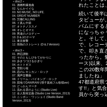
＜disc2＞
れたことは
01. 酒燃料爆進曲
02. なんかイイな
03. NO MUSIC, NO LIFE.
続いて後半
04. GREAT NUMBER
タビューが
05. 労働CALLING
06. ド真ん中節
バムにする
07. オトナノススメ
08. オレとオマエ
になっちゃ
09. 男達のメロディー
10. D＆Jのテーマ
と。そして
11. 東京衝撃
で、レコー
12. 情熱のストレート (D＆J Version)
で、叩き直
＜disc3＞
01. 押忍讃歌
ったから。勉
02. そのともしびをてがかりに
03. 歩きつづけるかぎり
ース)以来
04. ホトトギス
05. 雪割り桜
この20数
06. 恋のレキシカン・ロック
ましたね」
07. 濁声交響曲
08. ドリーム・バイキング・ロック
47都道府
09. 団地でDAN!RAN! (増子直純フル歌唱ver)
10. どっかんマーチ
す!!」と気
11. 流れる雲のように (Studio Live)
員から突っ
12. 全人類肯定曲 (Studio Live Version, 2013)
13. ニッポン・ワッショイ (Studio Band
Version, 2013)