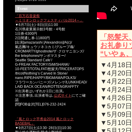
Event
「百万石音楽祭
～ミリオンロックフェスティバル2014～」
▼6月7日(土)･8日(日)11:00
石川県産業展示館3号館・4号館
1日券-6300円
「怒髪天
2日間通し券-11800円
[出演]amazarashi [Alexandros]/A(c)/
お礼参り
氣志團/キュウソネコカミ/グループ魂/
CROMARTY/ghostnote/ザ･クロマニヨンズ/
“いやぁ
the telephones/サンボマスター/
Seattle Standard Cafe’/
▼4月18日
G-FREAK FACTORY/SiM/SHANK/
10-FEET/TOTALFAT/怒髪天/TRICERATOPS
▼4月20日(
/tricot/Nothing’s Carved In Stone/
nano.RIPE/HAPPY/BIGMAMA/FOLKS/
▼4月22日
フラワーカンパニーズ/メレンゲ/LUNKHEAD/
LAID BACK OCEAN/ROTTENGRAFFTY
▼4月24日(
※出演者はいずれか1日に出演｡
※注意事項､出演者等は､
公式サイト
にてご確
▼4月26日(
認
[問]FOB金沢[TEL]076-232-2424
▼5月07日
▼5月09日(
「風とロック芋煮会2014 風とロック
▼5月10日(
BASEBAL」
▼9月27日(土)13:30･28日(日)10:30
▼5月12日