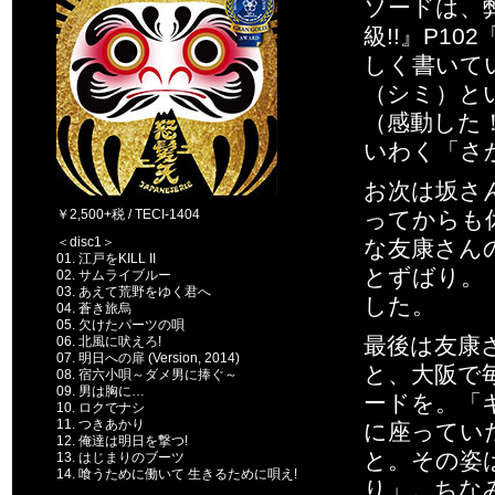
ソードは、弊
級!!』P1
しく書いて
（シミ）と
（感動した
いわく「さ
お次は坂さ
￥2,500+税 / TECI-1404
ってからも
＜disc1＞
な友康さん
01. 江戸をKILL II
とずばり。
02. サムライブルー
03. あえて荒野をゆく君へ
した。
04. 蒼き旅烏
05. 欠けたパーツの唄
最後は友康
06. 北風に吠えろ!
07. 明日への扉 (Version, 2014)
と、大阪で
08. 宿六小唄～ダメ男に捧ぐ～
09. 男は胸に…
ードを。「
10. ロクでナシ
11. つきあかり
に座ってい
12. 俺達は明日を撃つ!
と。その姿
13. はじまりのブーツ
14. 喰うために働いて 生きるために唄え!
り」。ちな