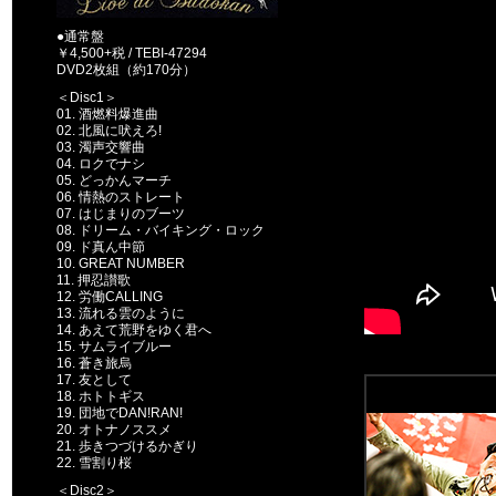
●通常盤
￥4,500+税 / TEBI-47294
DVD2枚組（約170分）
＜Disc1＞
01. 酒燃料爆進曲
02. 北風に吠えろ!
03. 濁声交響曲
04. ロクでナシ
05. どっかんマーチ
06. 情熱のストレート
07. はじまりのブーツ
08. ドリーム・バイキング・ロック
09. ド真ん中節
10. GREAT NUMBER
11. 押忍讃歌
12. 労働CALLING
13. 流れる雲のように
14. あえて荒野をゆく君へ
15. サムライブルー
16. 蒼き旅烏
17. 友として
18. ホトトギス
19. 団地でDAN!RAN!
20. オトナノススメ
21. 歩きつづけるかぎり
22. 雪割り桜
＜Disc2＞