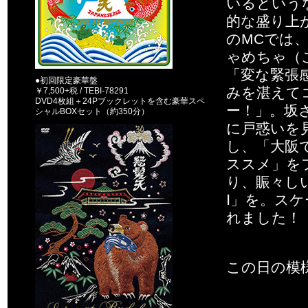
いるという
的な盛り上
のMCでは、
ゃめちゃ（
「変な緊張
●初回限定豪華盤
みを湛えて
￥7,500+税 / TEBI-78291
DVD4枚組＋24Pブックレットを含む豪華スペ
ー！」。坂
シャルBOXセット（約350分）
に戸惑いを
し、「大阪
ススメ」を
り、賑々し
Ⅰ」を。ス
れました！
この日の模様