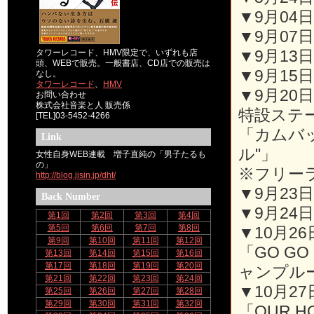
▼9月04日(
▼9月07日
▼9月13日(
タワーレコード、HMV限定で、いずれも店
頭、WEBで販売。一般書店、CD店での販売は
▼9月15日
なし。
タワーレコード
、
HMV
▼9月20
お問い合わせ
株式会社音楽と人 販売係
特設ステ
[TEL]03-5452-4266
「カムバッ
Link
ル"」
女性自身WEB連載 増子直純の「男子たるも
の」
※フリー
http://blog.jisin.jp/dht/
▼9月23日(
Back Number
▼9月24日(
第1回
第2回
第3回
第4回
第5回
第6回
第7回
第8回
▼10月2
第9回
第10回
第11回
第12回
「GO GO
第13回
第14回
第15回
第16回
第17回
第18回
第19回
第20回
ャンプル
第21回
第22回
第23回
第24回
▼10月2
第25回
第26回
第27回
第28回
第29回
第30回
第31回
第32回
「OUR 