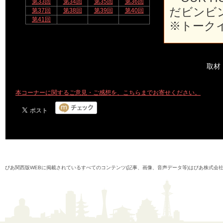
第33回
第34回
第35回
第36回
だビンビ
第37回
第38回
第39回
第40回
第41回
※トーク
取材
本コーナーに関するご意見・ご感想を、こちらまでお寄せください。
ぴあ関西版WEBに掲載されているすべてのコンテンツ(記事、画像、音声データ等)はぴあ株式会