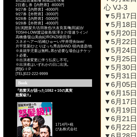
郡山総合運動場 開成山野球場
2日通し券【内野席】-8000円
心 VJ-3
9/27券【内野席】-4000円
9/27券【外野席】-3000円
▼5月17日(
9/28券【内野席】-5000円
▼5月18日(
9/28券【外野席】-4000円
[出演]怒髪天/古田敦也/大友良英/亀田誠治/
▼5月20日(
TOSHI-LOW/渡辺俊美/富澤タク/音速ライン/
高橋優/畠山美由紀/RONZI/柴田淳/
▼5月22日(
スネオヘアー/石崎ひゅーい/平井理央/ave/
片平里菜/ひとりぼっち秀吉BAND /箭内道彦/他
▼5月24日(
※未就学児童は無料｡席が必要な場合はチケッ
ト必要｡
▼5月25日(
※出演者変更に伴う払戻し不可｡
※出演者はいずれかの日に出演｡
▼5月30日(
[問]G･I･P
[TEL]022-222-9999
▼5月31日(
Book
▼6月05日(
『怒髪天が語った1082＋10の真実
▼6月15日(
怒髪級!!』
▼6月17日(
▼6月19日(
▼6月21日(
1714円+税
▼6月22日(
ぴあ株式会社
▼6月28日