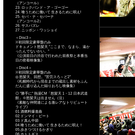
（アンコール）
23. ロックバンド・ア・ゴーゴー
24. 喰うために働いて 生きるために唄え!
25. セバ・ナ・セバーナ
（アンコール2）
26. サスパズレ
27. ニッポン・ワッショイ
＜Disc3＞
※初回限定豪華盤のみ
ドキュメント怒髪天 "ここまで、なまら、遠か
ったんでないかい。"
《公演前日の渋谷で行われた前夜祭と本番当
日の密着映像集》
＜Disc4＞
※初回限定豪華盤のみ
◎ 怒髪天、回想。"苦労スろ～ど2"
《札幌時代から現在までの蔵出し素材をふん
だんに盛り込んだ録りおろし映像集》
◎ "勝手に" 熱湯CM「怒髪天 1・12 日本武道
館」※怒髪天は出ません（泣）
《素敵な仲間達による激レアなトリビュート
ライブ》
01.酒燃料爆進曲
02.ドンマイ・ビート
03.ド真ん中節
04.喰うために働いて 生きるために唄え！
05.歩きつづけるかぎり
06.ホトトギス