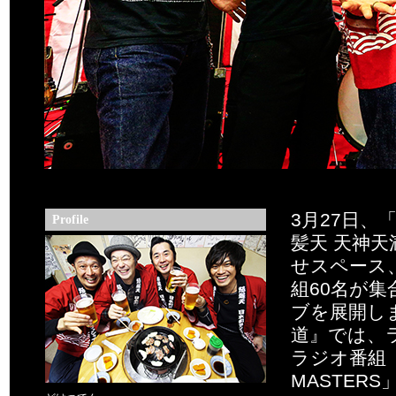
3月27日、「80
Profile
髪天 天神天
せスペース
組60名が
ブを展開し
道』では、
ラジオ番組「TH
MASTER