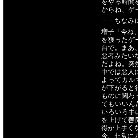
をやる時間
からね、ゲ
－－ちなみ
増子「今ね、
を獲ったゲ
台で。まあ
悪者みたい
だよね。突
中では悪人
よってカル
が下がると
ものに関わ
てもいいん
いろいろ手
を上げて善
得が上手く
今、非常に