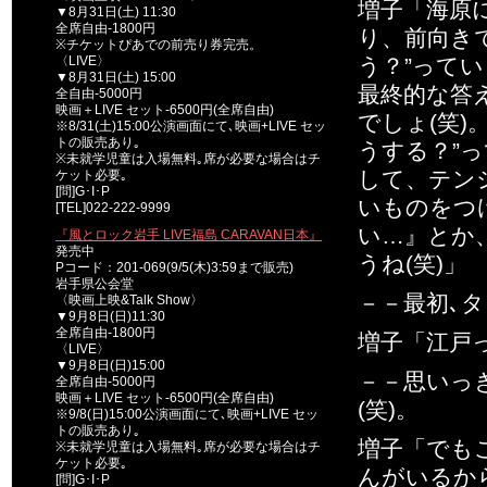
増子「海原に
▼8月31日(土) 11:30
全席自由-1800円
り、前向き
※チケットぴあでの前売り券完売。
〈LIVE〉
う？”って
▼8月31日(土) 15:00
最終的な答
全自由-5000円
映画＋LIVE セット-6500円(全席自由)
でしょ(笑
※8/31(土)15:00公演画面にて､映画+LIVE セッ
トの販売あり｡
うする？”
※未就学児童は入場無料｡席が必要な場合はチ
して、テン
ケット必要｡
[問]G･I･P
いものをつけ
[TEL]022-222-9999
い…』とか
『風とロック岩手 LIVE福島 CARAVAN日本』
発売中
うね(笑)」
Pコード：201-069(9/5(木)3:59まで販売)
岩手県公会堂
－－最初､
〈映画上映&Talk Show〉
▼9月8日(日)11:30
全席自由-1800円
増子「江戸
〈LIVE〉
▼9月8日(日)15:00
－－思いっ
全席自由-5000円
映画＋LIVE セット-6500円(全席自由)
(笑)。
※9/8(日)15:00公演画面にて､映画+LIVE セッ
トの販売あり｡
増子「でも
※未就学児童は入場無料｡席が必要な場合はチ
ケット必要｡
んがいるか
[問]G･I･P