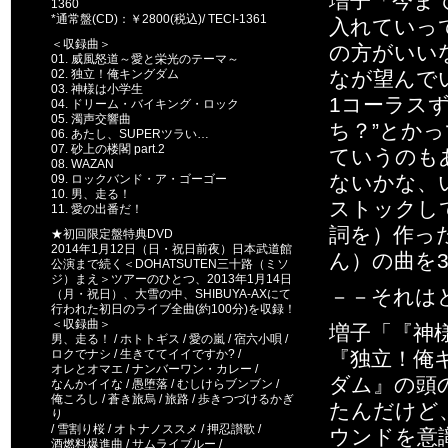
増子「今ま
1360
*通常盤(CD)：￥2800(税込)/ TECI-1361
入れていっ
＜収録曲＞
の方がいい
01. 威風怒道～愛と栄光のテーマ～
02. 独立！俺キングダム
なが望んで
03. 神様は小学生
1コーラス
04. ドリーム・バイキング・ロック
05. 濁声交響曲
ち？”とか
06. あたし、SUPERツラい…
07. 砂上の楼閣 part.2
ていうのも
08. WAZAN
ないかな、
09. ロックバンド・ア・ゴーゴー
10. 男、走る！
ストックし
11. 愛の出番だ！
詞を）作っ
★初回限定盤特典DVD
2014年1月12日（日・祝日前夜）日本武道館
ん）の曲を
公演まで続く＜DOHATSUTEN三十路（ミソ
ジ）まえ＞ツアーのひとつ、2013年1月14日
－－それは
（月・祝日）、大雪の中、SHIBUYA-AXにて
行われた初日のライブ全曲(約100分)を収録！
＜収録曲＞
増子「『神様
男、走る！ / ホトトギス / 愛の嵐 / 宿六小唄 /
ロクでナシ / 生きててイイですか? /
『独立！俺
オレとオマエ / ナンバーワン・カレー /
ダム』の頭
なんかイイな / 愚堕落 / むしけらブンブン /
俺ころし / 蒼き旅烏 / 旅路 / 歩きつづけるかぎ
たんだけど
り
/ 雪割り桜 / オトナノススメ / 押忍讃歌 /
ウンドを意識し
酒燃料爆進曲 / サムライブルー /