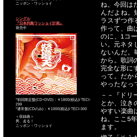
ね。今回は
ニッポン・ワッショイ
んだよね。
シングル
ラスずつ作
『日本列島ワッショイ計画』
作って、曲
発売中
のに、1コ
い。元ネタ
ないんだ。
から。歌詞
完全な形に
って。だか
やったなっ
－－『ドリ
*初回限定盤(CD+DVD)：￥1800(税込)/ TECI-
とか、泣き
299
*通常盤(CDのみ)：￥1000(税込)/ TECI-300
やすい楽曲
＜収録曲＞
ね。ここ5
男、走る！
ます。
ニッポン・ワッショイ