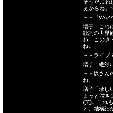
そうだよね
ぇからね。“
－－『WA
増子「これ
歌詞の世界
ね。このタ
ね。」
－－ライブ
増子「絶対
－－坂さん
ね。
増子「珍し
ょっと噴き
(笑)。こ
と、結構細