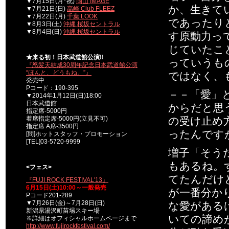
▼7月15日(月･祝)
岡山 IMAGE
か、生きて
▼7月21日(日)
高崎 Club FLEEZ
▼7月22日(月)
千葉 LOOK
であったり
▼8月3日(土)
沖縄 桜坂セントラル
▼8月4日(日)
沖縄 桜坂セントラル
す原動力っ
じていたこ
★来る初！日本武道館公演!!
っていうも
『怒髪天結成30周年記念日本武道館公演
“ほんと、どうもね。”』
ではなく、
発売中
Pコード：190-395
－－「愛」と
▼2014年1月12日(日)18:00
日本武道館
からだと思
指定席-5000円
着席指定席-5000円(立見不可)
の受け止め
指定席 A席-3500円
ったんです
[問]ホットスタッフ・プロモーション
[TEL]03-5720-9999
増子「そう
もあるね。
<フェス>
てたんだけど
『FUJI ROCK FESTIVAL'13』
6月15日(土)10:00～一般発売
が一番分か
Pコード201-289
▼7月26日(金)～7月28日(日)
な愛がある
新潟県湯沢町苗場スキー場
いての諦め
※詳細はオフィシャルホームページまで
http://www.fujirockfestival.com/