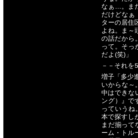
なぁ…。ま
だけどなぁ
ターの居住
よね。ま～
の話だから
って。そっ
だよ(笑)」
－－それを
増子「多少
いからな～
中はできな
ング）』で
っていうね
本で探すし
まだ揃って
ーム・トル