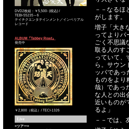
－－なるほ
DVD2枚組：￥5,500- (税込) /
TEBI-55235～6
がします。
テイチクエンタテインメント／インペリアル
レコード
増子「大き
ってよりパ
ALBUM『Tabbey Road』
ごく不思議
発売中
取る人のす
っていて、
ら。サウン
ッパであっ
ものをより
哉）であっ
な人との出
近いものが
るよ」
￥2,800（税込）/ TECI-1326
Live
－－では、
<ツアー>