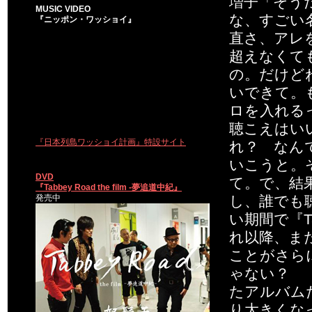
増子「そうだ
MUSIC VIDEO
な、すごい
『ニッポン・ワッショイ』
直さ、アレ
超えなくて
の。だけど
いできて。
ロを入れる
聴こえはい
『日本列島ワッショイ計画』特設サイト
れ？ なん
いこうと。
DVD
て。で、結
『Tabbey Road the film -夢追道中紀』
発売中
し、誰でも
い期間で『T
れ以降、ま
ことがさら
ゃない？ 
たアルバム
り大きくな