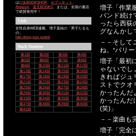
は
ぴあBOOKSHOP
、
セブンネット
、
増子「作業
Amazon
、
楽天BOOKS
、または、全国の書店
で絶賛発売中！
バンド続け
Link
ったら西荻
女性自身WEB連載 増子直純の「男子たるも
グなんかし
の」
http://blog.jisin.jp/dht/
－－そしてニ
Back Number
ね。“パリー
第1回
第2回
第3回
第4回
増子「最初
第5回
第6回
第7回
第8回
第9回
第10回
第11回
第12回
ゃないでし
第13回
第14回
第15回
第16回
きればジュ
第17回
第18回
第19回
第20回
第21回
第22回
第23回
第24回
ストでクオ
第25回
第26回
第27回
第28回
かったんだ
第29回
第30回
第31回
第32回
第33回
第34回
第35回
第36回
かったんだ
第37回
第38回
第39回
第40回
(笑)」
第41回
－－楽曲も完
増子「完全