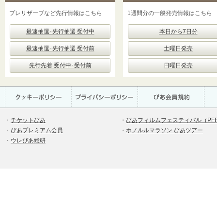
プレリザーブなど先行情報はこちら
1週間分の一般発売情報はこちら
最速抽選･先行抽選 受付中
本日から7日分
最速抽選･先行抽選 受付前
土曜日発売
先行先着 受付中･受付前
日曜日発売
・
チケットぴあ
・
ぴあフィルムフェスティバル（PF
・
ぴあプレミアム会員
・
ホノルルマラソン ぴあツアー
・
ウレぴあ総研