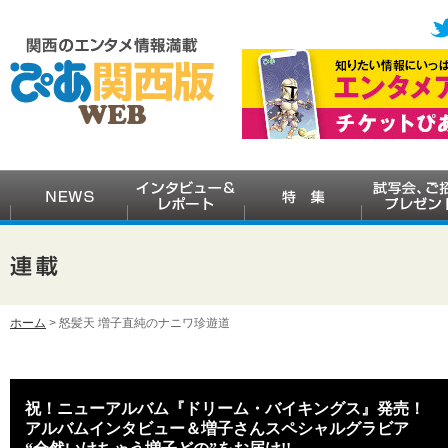
ホーム
> 怒髪天 増子直純のナニワ珍遊道
祝！ニューアルバム『ドリーム・バイキングス』発売！
アルバムインタビュー＆増子さんスペシャルグラビア