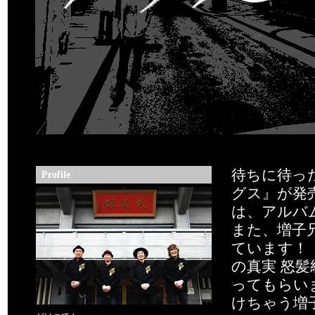
待ちに待っ
Profile
グス』が発
は、アルバ
また、増子
ています！ 
の真実 怒
ってもらい
けちゃう増