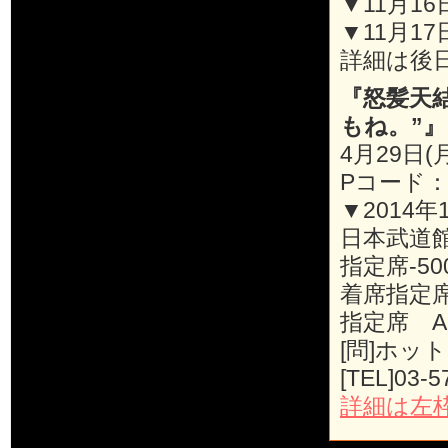
▼11月16日
▼11月17
詳細は後
『怒髪天
もね。”』
4月29日(
Pコード：1
▼2014年
日本武道
指定席-50
着席指定席-
指定席 A席
[問]ホッ
[TEL]03-5
詳細は左枠