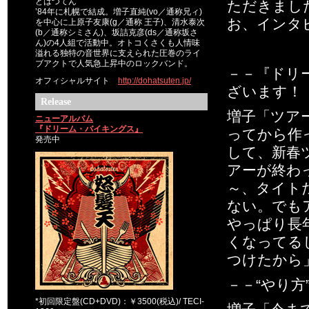
どはつてん
ただきまし
’84年に札幌で結成。増子直純(vo／通称兄ィ)
お、インタ
を中心に上原子友康(g／通称 王子)、清水泰次
(b／通称シミさん)、坂詰克彦(ds／通称坂さ
ん)の4人組で活動中。オトコくさくも人情味
溢れる独特の音世界に支えられた圧巻のライ
ブアクトで人気急上昇中のロックバンド。
－－『ドリ
オフィシャルサイト
http://dohatsuten.jp/
ざいます！
Release
増子「ツア
ニューアルバム
『ドリーム・バイキングス』
ってから作
発売中
して、新春
アーが終わ
～、タイト
ない。でも
やっぱり長
くなってる
つけたから
－－“やり
*初回限定盤(CD+DVD)：￥3500(税込)/ TECI-