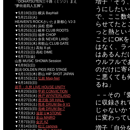
増子「そう
『DOHATSUTEN三十路（ミソジ）まえ
“夢街道四人五脚”』
うにしたい
▼5月19日(日) 横浜 BayHall
で、ここ数
▼5月21日(火)
HEAVEN'S ROCKさいたま新都心 VJ-3
らせてたと
▼5月23日(木) 浜松 窓枠
っと熱とい
▼5月25日(土) 岐阜 CLUB ROOTS
▼5月26日(日) 福井 CHOP
ことにOK
▼5月28日(火) 奈良 NEVER LAND
▼5月30日(木) 和歌山 CLUB GATE
はなく、ラ
▼6月1日(土) 高知 X-pt.
▼6月2日(日) 高松 DIME
はあるんだ
▼6月7日(金)
ウルフルで
山形 MUSIC SHOWA Session
▼6月9日(日)
のだけに寄
新潟 GOLDEN PIGS RED STAGE
▼6月13日(木) 郡山 HIP SHOT JAPAN
こ悪くても
▼6月15日(土)
弘前 Mag-Net
▼6月16日(日)
るね」
岩手・久慈 LIVE HOUSE UNITY
▼6月23日(日)
甲府 CONVICTION
－－その『愛
▼6月25日(火)
神戸 WYNTERLAND
▼6月27日(木)
鹿児島 SR HALL
に収録されて
▼6月29日(土)
熊本 DRUM Be-9 V1
じゃないか
▼6月30日(日)
長崎 DRUM Be-7
▼7月2日(火)
滋賀 U★STONE
に変わって
▼7月6日(土)
富山 MAIRO
▼7月7日(日)
金沢 AZ
▼7月14日(日)
松江 canova
増子「自分