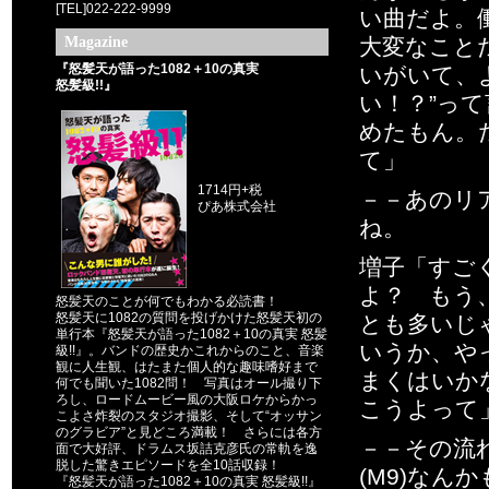
[TEL]022-222-9999
い曲だよ。
Magazine
大変なこと
『怒髪天が語った1082＋10の真実
いがいて、
怒髪級!!』
い！？”っ
めたもん。
て」
1714円+税
－－あのリ
ぴあ株式会社
ね。
増子「すご
よ？ もう
怒髪天のことが何でもわかる必読書！
怒髪天に1082の質問を投げかけた怒髪天初の
とも多いじ
単行本『怒髪天が語った1082＋10の真実 怒髪
いうか、や
級!!』。バンドの歴史かこれからのこと、音楽
観に人生観、はたまた個人的な趣味嗜好まで
まくはいか
何でも聞いた1082問！ 写真はオール撮り下
ろし、ロードムービー風の大阪ロケからかっ
こうよって
こよさ炸裂のスタジオ撮影、そして“オッサン
のグラビア”と見どころ満載！ さらには各方
－－その流
面で大好評、ドラムス坂詰克彦氏の常軌を逸
脱した驚きエピソードを全10話収録！
(M9)なん
『怒髪天が語った1082＋10の真実 怒髪級!!』