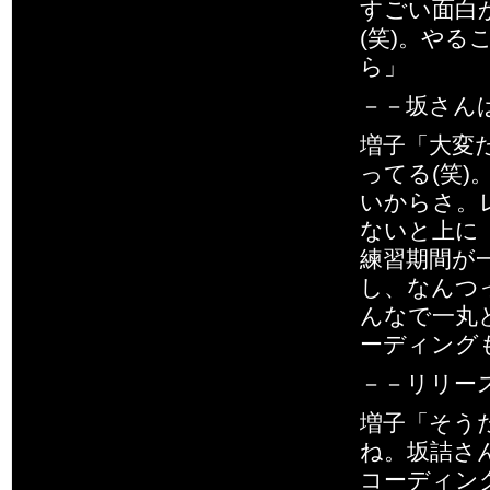
すごい面白
(笑)。や
ら」
－－坂さん
増子「大変
ってる(笑
いからさ。
ないと上に
練習期間が
し、なんつ
んなで一丸
ーディング
－－リリー
増子「そう
ね。坂詰さ
コーディン