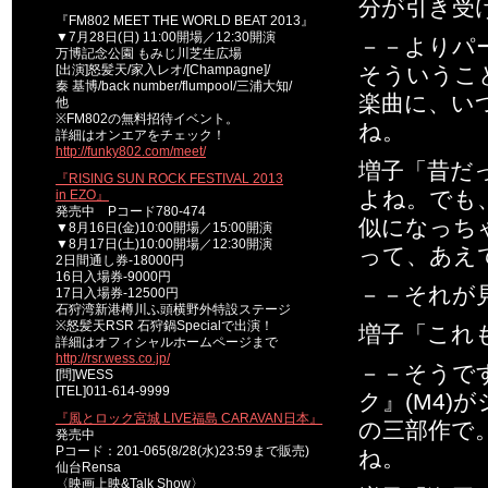
分が引き受
『FM802 MEET THE WORLD BEAT 2013』
▼7月28日(日) 11:00開場／12:30開演
－－よりパ
万博記念公園 もみじ川芝生広場
[出演]怒髪天/家入レオ/[Champagne]/
そういうこ
秦 基博/back number/flumpool/三浦大知/
楽曲に、い
他
※FM802の無料招待イベント。
ね。
詳細はオンエアをチェック！
http://funky802.com/meet/
増子「昔だ
『RISING SUN ROCK FESTIVAL 2013
よね。でも
in EZO』
発売中 Pコード780-474
似になっち
▼8月16日(金)10:00開場／15:00開演
▼8月17日(土)10:00開場／12:30開演
って、あえ
2日間通し券-18000円
16日入場券-9000円
－－それが
17日入場券-12500円
石狩湾新港樽川ふ頭横野外特設ステージ
※怒髪天RSR 石狩鍋Specialで出演！
増子「これ
詳細はオフィシャルホームページまで
http://rsr.wess.co.jp/
－－そうで
[問]WESS
[TEL]011-614-9999
ク』(M4
『風とロック宮城 LIVE福島 CARAVAN日本』
の三部作で
発売中
Pコード：201-065(8/28(水)23:59まで販売)
ね。
仙台Rensa
〈映画上映&Talk Show〉