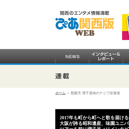
ホーム
＞ 怒髪天 増子直純のナニワ珍遊道
2017年も町から町へと歌を届け
大阪が誇る昭和遺産、味園ユニバ