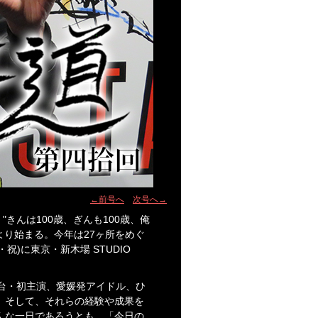
←前号へ
次号へ→
17 "きんは100歳、ぎんも100歳、俺
スより始まる。今年は27ヶ所をめぐ
祝)に東京・新木場 STUDIO
台・初主演、愛媛発アイドル、ひ
。そして、それらの経験や成果を
んな一日であろうとも、「今日の