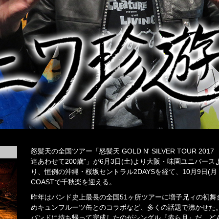
怒髪天の全国ツアー「怒髪天 GOLD N' SILVER TOUR 20
達あわせて200歳"」が6月3日(土)より大阪・味園ユニバー
り、恒例の沖縄・桜坂セントラル2DAYSを経て、10月9日(月・
COASTで千秋楽を迎える。
昨年はバンド史上最長の全国51ヶ所ツアーに増子兄ィの初舞
めキュンフルーツ缶とのコラボなど、多くの話題で沸かせた
バンドに持ち帰って完成したのがシングル『赤ら月』だ。ど