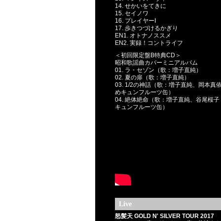
14. せかいをてきに
15. セイノワ
16. プレイヤーⅠ
17. 歩きつづけるかぎり
EN1. オトナノススメ
EN2. 実録！コントライフ
＜初回限定盤B特典CD＞
昭和歌謡曲カバーミニアルバム
01. ラ・セゾン（歌：増子直純）
02. 夏の扉（歌：増子直純）
03. 1/2の神話（歌：増子直純、岡本真
めキュンフルーツ缶）
04. 絶体絶命（歌：増子直純、谷尾桜
キュンフルーツ缶）
Live
怒髪天 GOLD N' SILVER TOUR 2017