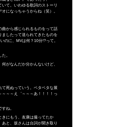
ていて。いわゆる歌詞のストーリ
デオになっちゃうからね（笑）。
の曲から感じられるものをって話
りましたって送られてきたものを
のに、MVは何？10分!?って。
した。
、何がなんだか分かんないけど、
れて死ぬっていう。ベタベタな展
～～～～え゛～～～あ！！！！っ
ですね。
ときにもう、友康は撮ってたか
。あと、坂さんは台詞が聞き取り