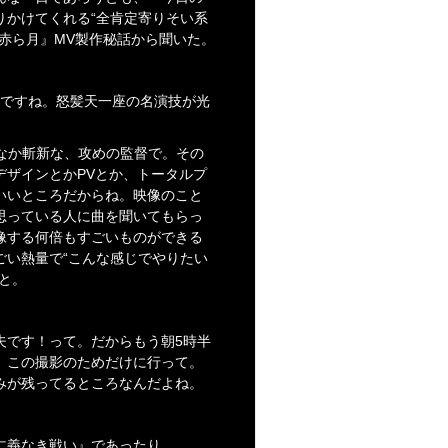
りかけてくれる“全肯定寄りそい系
『赤ら月』MV製作秘話から聞いた。
いですね。怒髪天一座の名演技が光
なか斬新な、攻めの監督で。その
デザインとかPVとか、トータルプ
いいところだからね。映像のこと
思っている人に曲を聞いてもらっ
像する何倍もすごいものができる
ごい熱量で“こんな感じでやりたい
と。
夫です！って。だからもう朝5時半
、この撮影のためだけに行って。
みが残ってるところなんだよね。
仁義なき戦い』であったり、