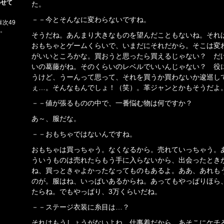
わせて
た。
－－今とそんなに変わらないですね。
次49
歳。
そうだね。あんまり大きなものを望んだこともないね。それ
おもちゃとゲームくらいで、いまだにそれだから。そこは変
がいいところかな。買おうと思ったら買えるじゃない？ だ
いの葛藤がね。そのくらいのレベルでいいんじゃない？ 役
うけど、うーんって思って、それを買うか買わないか逡巡し
ぇ…。そんなもんでしょ！（笑）。革ジャンとかもそうだよ
－－値が張るものの中で、一番悩む物は何ですか？
あ～、服だな。
－－おもちゃではないんですね。
おもちゃは買っちゃう。なくなるから。売れていっちゃう。
ういうものは売れたらもう手に入らないから、出会ったとき
ね、買っときゃよかったなってものもあるよ。ああ、あれも
のが。服はね、いっぱいあるからね。あってもやっぱりほら
たらね。でもやっぱり、3万くらいだね。
－－ステージ衣装に糸目は…？
それはもうしょうがないよね。仕事着だから。あそこにケチ