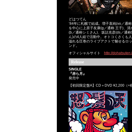
どはつてん
’84年に札幌で結成。増子直純(vo／通称
を中心に上原子友康(g／通称 王子)、清
(b／通称シミさん)、坂詰克彦(ds／通
ん)の4人組で活動中。オトコくさくも
溢れる圧巻のライブアクトで魅せるロ
ンド。
オフィシャルサイト
http://dohatsuten.
Release
SINGLE
『赤ら月』
発売中
【初回限定盤A】CD＋DVD ¥2,200（+