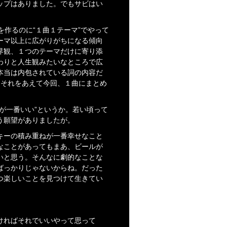
ップはありました。でもサビはい
を作るのに“１曲１テーマ”でやって
ーマ以上に広がりがちになる傾向
界観、１つのテーマだけに寄り添
わりと人生観みたいなところで広
本当は内包されている詞の内容だ
。それをあえて今回、１曲にまとめ
が一番いい”というか。若い頃って
う願望がありましたが。
キーの積み重ねが一番幸せなこと
なことがあってもまあ、ビールが
いと思う。そんなに劇的なことな
ばっかりじゃないからね。だった
つ楽しいことを見つけて生きてい
ければそれでいいやって思って