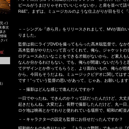
ビールがうまけりゃそれでいいじゃないか」と肩を並べて語
R&E”。まずは、ミュージカルのような仕上がりが目を引く
兄ィ)
水泰次
－－シングル『赤ら月』をリリースされまして、MVが面白
称坂さ
りました。
人情味
ックバ
監督は前にライブDVDを撮ってもらった髙木聡監督で。なか
高木監督がやりたいって言ってくれて。俺ら、ジャケットの
jp/
ロデュースみたいなことをできる才能がないから。ど素人も
なんか分かるわけもない。でも、俺らが間違いないだろうと
てデザインとか作ってもらうと、より面白いもの、俺らが想
から。今回もそうだよね。ミュージックビデオに関してはす
です！”っていう監督の思いがあって、じゃあ、お願いします
税）
－－撮影はどんな感じで進んだんですか？
一日でやったね。できんのか？って話だったんだけど、大丈
起きだもんね。大変だよ。長野で撮影したんだけど、丸一日
ロケ地は映画とかでわりと使われている場所で、昭和の町並
－－キャラクターの設定も監督にお任せだったんですか？
昭和的なものを作りたいと。『トラック野郎』であったり『