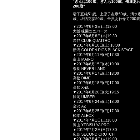
“きんは100歳、ぎんも100歳、俺達あ
200歳”
増子直純51歳。上原子友康50歳、清水泰
歳、坂詰克彦50歳。全員あわせて200
▼2017年6月3日(土)18:00
大阪 味園ユニバース
▼2017年6月8日(木)19:30
渋谷 CLUB QUATTRO
▼2017年6月10日(土) 18:00
新潟 GOLDEN PIGS BLACK STAGE
▼2017年6月11日(日)17:30
富山 MAIRO
▼2017年6月15日(木)19:00
奈良 NEVER LAND
▼2017年6月17日(土)18:00
高松 DIME
▼2017年6月18日(日)17:00
高知 X-pt.
▼2017年6月20日(火)19:15
静岡 UMBER
▼2017年6月24日(土)18:00
金沢 AZ
▼2017年6月25日(日)17:30
松本 ALECX
▼2017年7月1日(土)18:00
岡山 YEBISU YA PRO
▼2017年7月2日(日)17:30
広島 SECOND CRUTCH
▼2017年7月4日(火)19:00