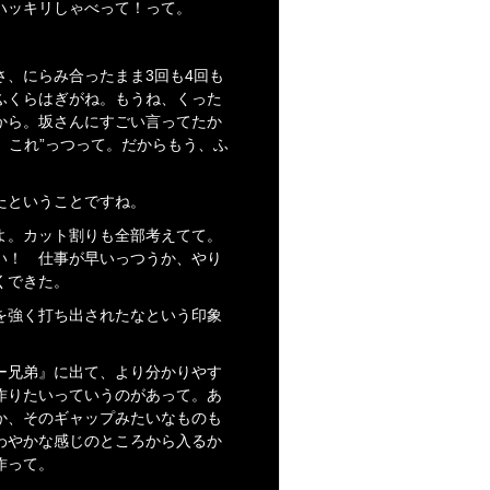
ハッキリしゃべって！って。
、にらみ合ったまま3回も4回も
ふくらはぎがね。もうね、くった
から。坂さんにすごい言ってたか
、これ”っつって。だからもう、ふ
たということですね。
よ。カット割りも全部考えてて。
い！ 仕事が早いっつうか、やり
くできた。
を強く打ち出されたなという印象
ー兄弟』に出て、より分かりやす
作りたいっていうのがあって。あ
か、そのギャップみたいなものも
わやかな感じのところから入るか
作って。