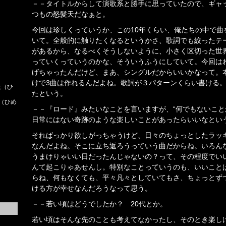
－－タイトルからして演歌系と勝手に思っていたので、ギャ
つもの怒髪天だなぁと。
今回は珍しくっていうか、この10年くらい、俺たちの中で曲
いて。全般的に触りたくなるというかさ、歌詞でも絞ったテ
があるから、なるべくそうしないように、小さく区切った世
っていくっていうのかな、そういうふうにしていて。今回は
げちゃったんだけど、まあ、シングルだからいいかなって。
けで3曲は作れるんだよね。歌詞が３パターンくらい書ける
依（ひ
たという。
子（ひめ
－－『ロード』みたいなことを言いますが、“何でもないこと
日常にはない奇跡のような楽しいことがあったらいいなとい
そればっかり欲しがっちゃうけど、日々のちょっとしたラッ
なんだよね。そこに立ち返ろうっていう曲だからね。いろん
うまけりゃいい日だったんじゃないの？って、その程度でい
んて起こりゃあせんし。特別なことっていうのも、いいこと
らね、何もなくても、平々凡々としていてもさ、ちょっとず
ける方が幸せなんだろうなって思う。
－－若い頃はどうでしたか？ 20代とか。
若い頃はそんな先のことも考えてなかったし、そのとき楽し