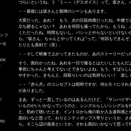
づらいというね。う゛う～～（デスボイス）って。坂さん、
－－最後には坂さんと殺陣のシーンもあります。
大変だった、あれ！ もう、次の日筋肉痛だったね。中腰でさ
立ち廻るじゃない？ あれを何回も撮ってたから。もうね、
くただったね。時間もないし、バシッとやらないといけない
ン フ
ら。“坂さん、ちゃんとやってくれよ”って。“何回もできんぞ
ー兄
たりとも真剣で（笑）。
－－そして映像で上がってきたものが、あのストーリーだっ
BOX
そう。面白かったね。あれを一日で撮るとはたいしたもんだ
。
事前にちゃんと考えてないとできないよね。もう、すばらし
やすかった。きちんと、段取りいいのは気持ちいい！ 楽し
－－『赤ら月』のコンセプトは昭和ですが、何か久々にそれ
がありました。
まあ、ずっと一貫しているのはあるんだけど、『サンバイザ
！
いものがいいかなっていうのと、シングルらしいシングルを
と、初めて聴いたとき、イントロから俺の歌が入る違和感と
面白いなと思って。わりとシティポップス寄りというか、さ
ORO
ら。そこら辺の落差というか、それも面白いかなって思って