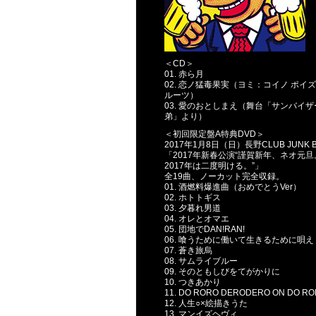
＜CD＞
01. 赤ら月
02. 恋ノ猛毒果実（ヨミ：コイノ ポイズ
ルーツ）
03. 愛のおとしまえ（舞台「サンバイザ
弟」より）
＜初回限定盤A特典DVD＞
2017年1月8日（日）長野CLUB JUNK 
「2017年新春公演“謹賀新年、ネオ元旦
2017年は二度明ける。”」
全19曲、ノーカット完全収録。
01. 酒燃料爆進曲（おめでとうVer）
02. ホトトギス
03. 夕暮れ男道
04. オレとオマエ
05. 団地でDAN!RAN!
06. 喰うために働いて生きるために唄え
07. 蒼き旅烏
08. サムライブルー
09. そのともしびをてがかりに
10. つきあかり
11. DO RORO DERODERO ON DO R
12. 人生○×絵描きうた
13. マンイズヘヴィ