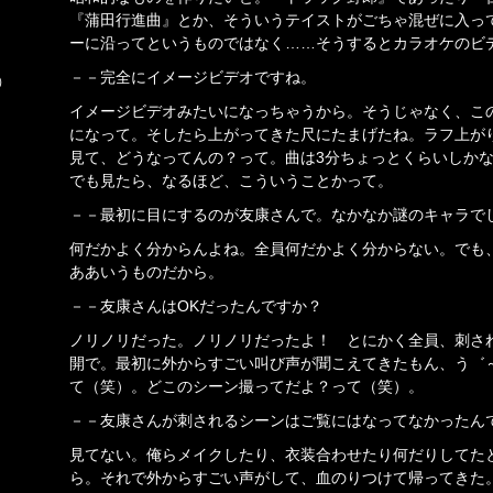
『蒲田行進曲』とか、そういうテイストがごちゃ混ぜに入っ
ーに沿ってというものではなく……そうするとカラオケのビ
－－完全にイメージビデオですね。
）
イメージビデオみたいになっちゃうから。そうじゃなく、こ
になって。そしたら上がってきた尺にたまげたね。ラフ上が
見て、どうなってんの？って。曲は3分ちょっとくらいしかない
でも見たら、なるほど、こういうことかって。
－－最初に目にするのが友康さんで。なかなか謎のキャラで
何だかよく分からんよね。全員何だかよく分からない。でも
ああいうものだから。
－－友康さんはOKだったんですか？
ノリノリだった。ノリノリだったよ！ とにかく全員、刺さ
開で。最初に外からすごい叫び声が聞こえてきたもん、う゛
て（笑）。どこのシーン撮ってだよ？って（笑）。
－－友康さんが刺されるシーンはご覧にはなってなかったん
見てない。俺らメイクしたり、衣装合わせたり何だりしてた
ら。それで外からすごい声がして、血のりつけて帰ってきた