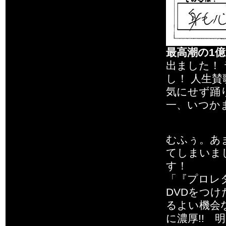
最高潮の1
出ました！
し！ 人生
気にせず踊
一、いつか
むふぅ。あ
てしまいま
す！
「『プロレ
DVDをつ
るよい機会
に濃厚!! 明