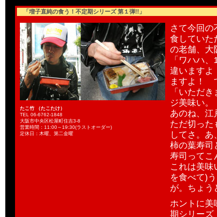
「増子直純の食う！不定期シリーズ 第１弾!!」
さて今回の
食していた
の老舗、大
「ワハハ、1
違いますよ
ますよ！ 
「いただき
ジ美味い。
たこ竹 （たこたけ）
あのね、江
TEL 06-6762-1848
大阪市中央区松屋町住吉3-8
ただ切った
営業時間：11:00～19:30(ラストオーダー)
してさ。あ
定休日：木曜、第二金曜
柿の葉寿司
寿司ってこ
これは美味
を食べて)
が。ちょう
ホントに美
期シリーズ