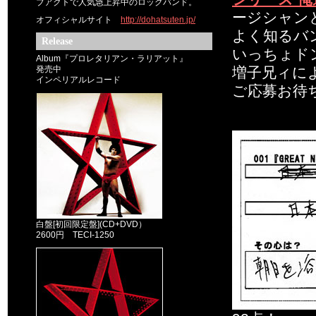
ブアクトで人気急上昇中のロックバンド。
ージシャン
オフィシャルサイト
http://dohatsuten.jp/
よく知るバ
Release
いっちょド
Album『プロレタリアン・ラリアット』
発売中
増子兄ィに
インペリアルレコード
ご応募お待
白盤[初回限定盤](CD+DVD）
2600円 TECI-1250