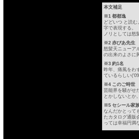
本文補足
※1 都都逸
どどいつ と読
字で表現する。
ノリとしては怒
※2 赤ぴあ先生
怒髪天ニューア
の出来のよさに
※3 約1名
昨年、痛風をわ
ているらしい(’0
※4 このご時世
芸能界を騒がせ
とかしないとか
※5 セシール家
なんだかとって
たカタログ通販
っては幸福円満