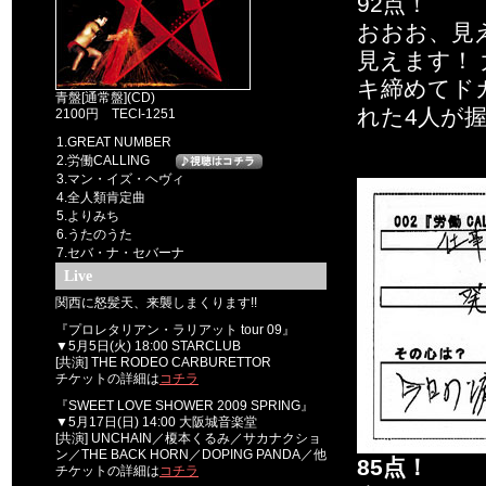
92点！
おおお、見
見えます！
キ締めてド
青盤[通常盤](CD)
れた4人が
2100円 TECI-1251
1.GREAT NUMBER
2.労働CALLING
3.マン・イズ・ヘヴィ
4.全人類肯定曲
5.よりみち
6.うたのうた
7.セバ・ナ・セバーナ
Live
関西に怒髪天、来襲しまくります!!
『プロレタリアン・ラリアット tour 09』
▼5月5日(火) 18:00 STARCLUB
[共演] THE RODEO CARBURETTOR
チケットの詳細は
コチラ
『SWEET LOVE SHOWER 2009 SPRING』
▼5月17日(日) 14:00 大阪城音楽堂
[共演] UNCHAIN／榎本くるみ／サカナクショ
ン／THE BACK HORN／DOPING PANDA／他
85点！
チケットの詳細は
コチラ