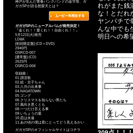
神戸が生んだ青春パンクバンドの金字塔、ガ
れがまた銭
ガガSPが語る怒髪天とは？
な！とだれ
ヤンパチで
ガガガSPのニューアルバムが発売決定！
んな中でも
『金くれ！！愛くれ！！自由くれ！！』
5月12日(火)発売
明日への希
LD&K
[初回限定盤] (CD＋DVD)
2940円
OSRCD-007
[通常盤] (CD)
2625円
OSRCD-008
収録曲：
01.讃丑歌
02.続・京子ちゃん
03.八月の出来事
04.NAGATOWN
05.ゴング
06.クリスマスを知らない男たち
07.風向き悪くとも
08.一つだけ言える事
09.いちょうの葉
10.恋は永遠
11.あの頃の僕は君にとってどう見えるかい
ガガガSPのオフィシャルサイトはコチラ
309点！！