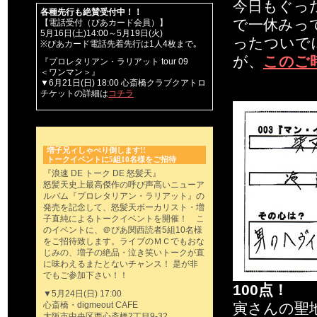
今日もぐっ
各種先行も絶賛受付中！！
で一休みっ
【電話受付（ぴあカード会員）】
5月16日(土)14:00～5月19日(火)
ったついで
※ぴあカード電話先着先行は1人4枚まで｡
が、
このご
『プロレタリアン・ラリアット tour 09
＜ワンマン＞』
▼6月21日(日) 18:00 心斎橋クラブクアトロ
チケットの詳細は
コチラ
増子兄ィしゃべり倒します!!
トークイベントに5組10名様をご招待
『浪速 DE トーク DE 怒髪天』
怒髪天史上最高傑作の呼び声高いニューア
ルバム『プロレタリアン・ラリアット』の
発売を記念して、怒髪天ボーカリスト・増
子直純によるトークイベントを開催！ こ
のイベントに、＠ぴあ関西読者5組10名様
をご招待致します。ライブのＭＣでもおな
じみの、増子の絶品・泣き笑いトークが直
に味わえるまたとないチャンス！ 是が非
でもご参加下さい！！
100点！
▼5月24日(日) 17:00
心斎橋・digmeout CAFE
寅さんの聖
大阪市中央区西心斎橋2丁目9-32