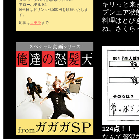
キリっと来
アローホテル B1
※当日はドリンク代500円を頂戴いたしま
プンエア状
す。
料理はとび
応募は
コチラ
まで
ね。さくら～
124点！！
なんて贅沢