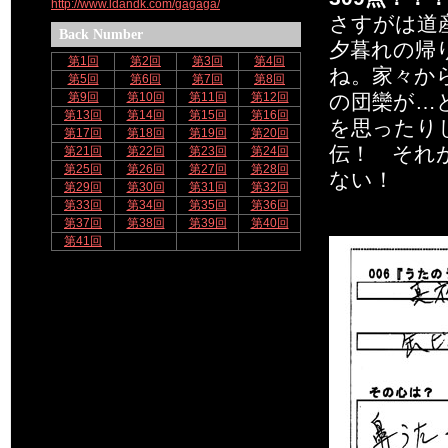
http://www.ldandk.com/gagaga/
さすがは道
Back Number
夕暮れの帰
第1回
第2回
第3回
第4回
ね。家々か
第5回
第6回
第7回
第8回
第9回
第10回
第11回
第12回
の団欒が…
第13回
第14回
第15回
第16回
を思ったり
第17回
第18回
第19回
第20回
伝！ それ
第21回
第22回
第23回
第24回
第25回
第26回
第27回
第28回
ない！
第29回
第30回
第31回
第32回
第33回
第34回
第35回
第36回
第37回
第38回
第39回
第40回
第41回