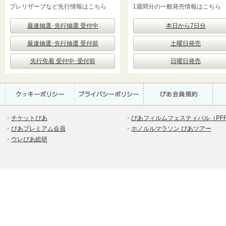
プレリザーブなど先行情報はこちら
1週間分の一般発売情報はこちら
最速抽選･先行抽選 受付中
本日から7日分
最速抽選･先行抽選 受付前
土曜日発売
先行先着 受付中･受付前
日曜日発売
・
チケットぴあ
・
ぴあフィルムフェスティバル（PF
・
ぴあプレミアム会員
・
ホノルルマラソン ぴあツアー
・
ウレぴあ総研