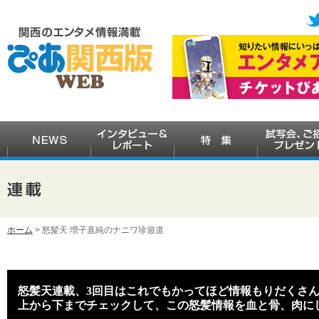
ホーム
> 怒髪天 増子直純のナニワ珍遊道
怒髪天連載、3回目はこれでもかってほど情報もりだくさん
上から下までチェックして、この怒髪情報を血と骨、肉にし