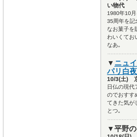
い物代
1980年1
35周年を記
なお菓子を
わいくてお
なあ｡
▼
ニュイ
パリ白夜
10/3(土
日仏の現代
のでおすす
てきた気が
とつ｡
▼平野の
10/18(日