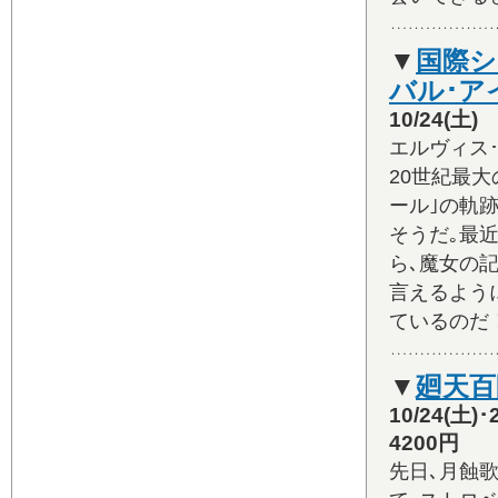
▼
国際シン
バル･ア
10/24(
エルヴィス
20世紀最
ール｣の軌
そうだ｡最
ら､魔女の
言えるよう
ているのだ
▼
廻天百
10/24(
4200円
先日､月蝕