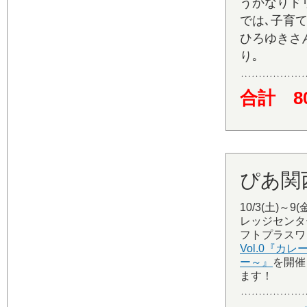
うかなりドリ
では､子育
ひろゆきさ
り｡
合計 8
ぴあ関
10/3(土)～9
レッジセンタ
フトプラスワ
Vol.0『
ー～』
を開催
ます！