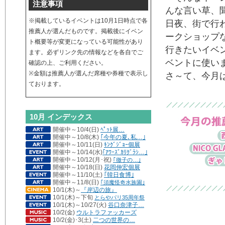
注意事項
んな言い草、
※掲載しているイベントは10月1日時点で各
日夜、街で行
推薦人が選んだものです。掲載後にイベン
ークショップ
ト概要等が変更になっている可能性があり
行きたいイベ
ます。必ずリンク先の情報などを各自でご
ベントに使い
確認の上、ご利用ください。
※金額は推薦人が選んだ席種や券種で表示し
さ～て、今月
ております。
10
月 インデックス
開催中～10/4(日)
ﾍﾟｯﾄ展…
開催中～10/8(木)
｢今年の夏､私…｣
開催中～10/11(日)
ｷﾝｸﾞｼﾞｮｰ個展
開催中～10/14(水)
｢ｱﾜｰｽﾞｶﾘｸﾞﾗｼ…｣
開催中～10/12(月･祝)
｢徹子の…｣
開催中～10/18(日)
花岡伸宏個展
開催中～11/10(土)
｢韓日食博｣
開催中～11/8(日)
｢須魔怪奇水族園｣
10/1(木)～
『岸辺の旅』
10/1(木)～下旬
とらやパリ35周年祭
10/1(木)～10/27(火)
谷口奈津子…
10/2(金)
ウルトラファッカーズ
10/2(金)･3(土)
二つの世界の…