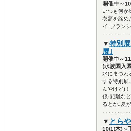
開催中～10/
いつも何か
衣類を絡めた
イ･ブランシ
▼
特別展
展｣
開催中～11
(水族園入園
水にまつわ
する特別展
んやけど)
係･距離な
るとか｡夏
▼
とらや
10/1(木