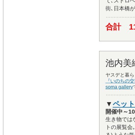
て､ストロ
街､日本橋
合計 1
池内美絵
ヤスデと暮ら
『いのちの交
soma gallery
▼
ペット
開催中～10
生き物では
トの展覧会