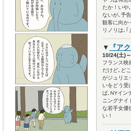
たか！いや
ないが､予
観客に向か
リノリは､
▼
『アク
10/24(
フランス映
だけど､ど
がジュリエ
いをどう受
ば､NYイ
ニングナイ
な若手女優
い！