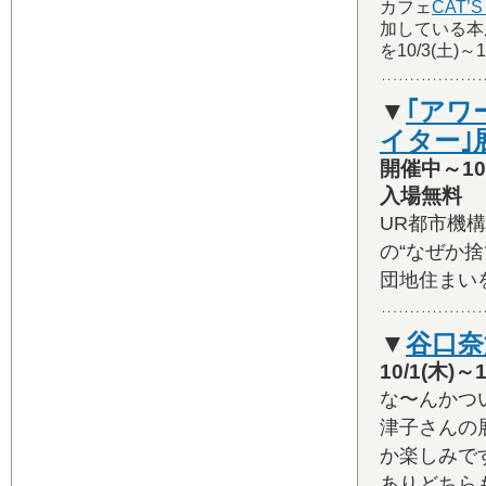
カフェ
CAT’S
加している本屋ユニ
を10/3(土
▼
｢アワ
イター｣
開催中～10
入場無料
UR都市機構
の“なぜか
団地住まい
▼
谷口奈
10/1(木
な〜んかつ
津子さんの
か楽しみです
ありどちら