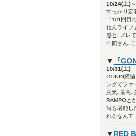
10/24(
すっかり定
『101回目
ねんライブ
感と､ズレ
画館さん､こ
▼
『GON
10/31(
GONIN
ングでファ
意気､最高
RAMPO
写を堪能し
れるなんて
▼
RED B