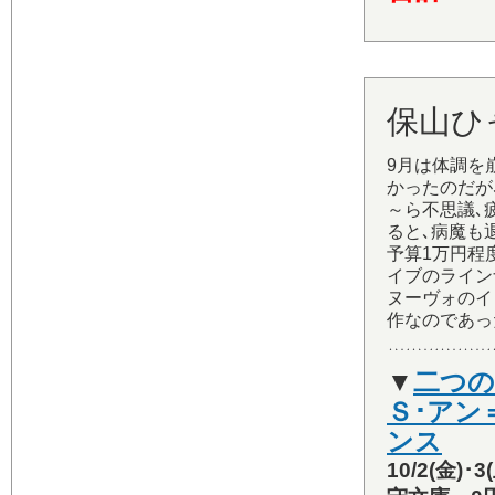
保山ひャ
9月は体調を
かったのだが
～ら不思議､
ると､病魔も
予算1万円程
イブのライン
ヌーヴォのイ
作なのであっ
▼
二つ
Ｓ･アン
ンス
10/2(金