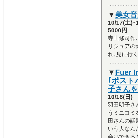
▼
美女音
10/17(
5000円
寺山修司作
リジュアの
れ｡見に行
▼
Fuer 
｢ポスト
子さんを
10/18(
羽田明子さん
うミニコミ
田さんの話
いう人なん
会いできる