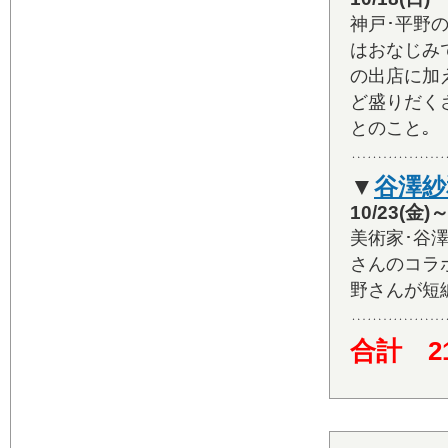
神戸･平野
はおなじみ
の出店に加
ど盛りだく
とのこと｡
▼
谷澤紗
10/23(金)
美術家･谷
さんのコラ
野さんが短
合計 2