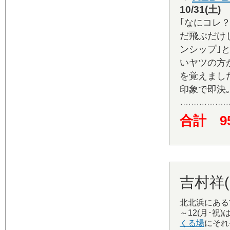
10/31(
｢なにコレ
だ飛ぶだけ
ンシップ｣
いヤツの方
を覚えました
印象で即決
合計 9
吉村祥(F
北北浜にある古
～12(月･祝)
くる場
にそれ