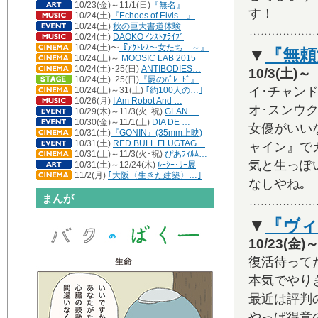
10/23(金)～11/1(日)
『無名』
す！
10/24(土)
『Echoes of Elvis…』
10/24(土)
秋の巨大書道体験
10/24(土)
DAOKO ｲﾝｽﾄｱﾗｲﾌﾞ
10/24(土)～
『ｱｸﾄﾚｽ～女たち…～』
▼
『無頼
10/24(土)～
MOOSIC LAB 2015
10/24(土)･25(日)
ANTIBODIES…
10/3(土
10/24(土)･25(日)
『屍のﾊﾟﾚｰﾄﾞ』
イ･チャン
10/24(土)～31(土)
｢約100人の…｣
10/26(月)
I Am Robot And …
オ･スンウ
10/29(木)～11/3(火･祝)
GLAN …
10/30(金)～11/1(土)
DIA DE …
女優がいい
10/31(土)
『GONIN』(35mm上映)
10/31(土)
RED BULL FLUGTAG…
ャイン』で
10/31(土)～11/3(火･祝)
ぴあﾌｨﾙﾑ…
気と生っぽ
10/31(土)～12/24(木)
ﾙｰｼｰ･ﾘｰ展
11/2(月)
｢大阪〈生きた建築〉…｣
なしやね｡
まんが
▼
『ヴ
10/23(
復活待って
本気でやり
最近は評判
やっぱ得意