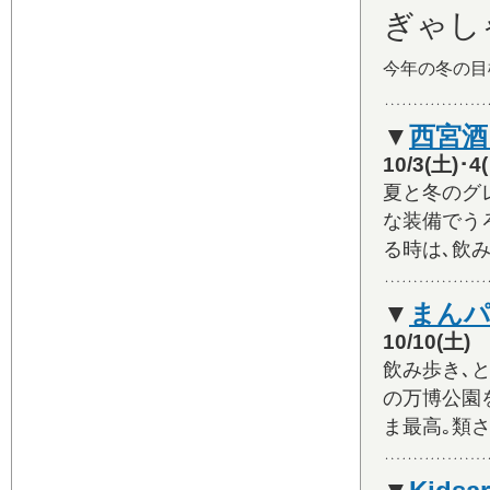
ぎゃし
今年の冬の目
▼
西宮
10/3(土
夏と冬のグ
な装備でう
る時は､飲
▼
まんパ
10/10(
飲み歩き､
の万博公園
ま最高｡類