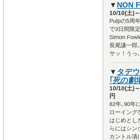
▼
NON F
10/10(土
Pulpの5
で3日間限定の
Simon Fo
長尾謙一郎､
サッ！うっ
▼
タデウ
｢死の劇
10/10(
円
82年､90
ローイング
はじめとし
らにはシン
カントル漬