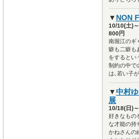
▼
NON F
10/10(土
800円
南堀江のギャ
癖も二癖も
をするとい
制約の中で
は､若い子
▼
中村
展
10/18(日
好きなもの
な才能の持
かねさんの