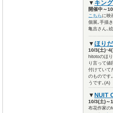
▼
キング
開催中～1
こちら
に映
個展｡手描
亀吉さん､絵
▼
ほり
10/3(土)
hitoto
り言って値
付けていて
のものです｡
うです｡(A)
▼
NUIT 
10/3(土)
布花作家の