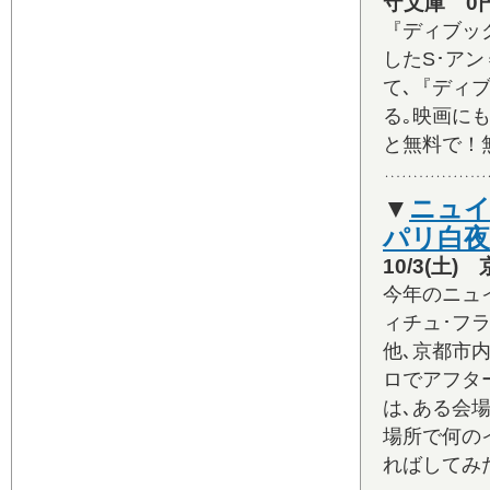
守文庫 0
『ディブッ
したS･ア
て､『ディ
る｡映画に
と無料で！
▼
ニュイ
パリ白
10/3(土
今年のニュ
ィチュ･フ
他､京都市
ロでアフタ
は､ある会
場所で何の
ればしてみ