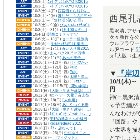
10/3(土)
ﾆｭｲ･ﾌﾞﾗﾝｼｭKYOTO2015
10/3(土)
ﾆｭｲ･ﾌﾞﾗﾝｼｭKYOTO2015
10/3(土)･4(日)
西宮酒ぐらﾙﾈｻﾝｽ…
10/3(土)･4(日)
ほりだしものﾊﾞｻﾞｰﾙ
西尾孔志
10/3(土)～
『無頼漢 渇いた罪』
10/3(土)～9(金)
ぴあﾌｨﾙﾑﾌｪｽﾃｨﾊﾞﾙ
10/3(土)～31(土)
｢約100人の
…｣
黒沢清､アサ
10/4(日)
関西コミティア47
次々新作を公
10/6(火)～18(日)
セーラー服教典
ウルフラワー
10/9(金)～
ﾘﾄﾙｳｨｯﾁｱｶﾃﾞﾐｱ 魔法…
10/9(金)～17(土)
蒼い人形展2015
ル(Pコード:
5
10/10(土)
まんパク2015 in万博
ォ｢大阪〈生
10/10(土)･11(日)
あべの王子…
10/10(土)～12(月･祝)
ｲﾝﾃﾞｨｱﾒｰﾗｰ
10/10(土)～12(月･祝)
Pulp
▼
『岸辺
10/10(土)～12(月･祝)
Pulp
10/10(土)～12(月･祝)
太陽と星…
10/1(木
10/10(土)～12(月･祝)
ﾌﾞｯｸｶﾌｪ…
10/10(土)～11/15(日)
｢死の劇場｣
円
10/11(日)
｢大阪〈生きた建築〉…｣
10/12(月･祝)
ベアーズ電子音楽祭
神(＝黒沢
10/17(土)･18(日)
｢人魚姫｣
ゃ予告編が
10/17(土)･18(日)
あしやつくる場
10/18(日)
｢大阪〈生きた建築〉…｣
んなわけが
10/18(日)
｢ﾎﾟｽﾄﾊﾟﾝｸ･ｼﾞｪﾈﾚｰｼｮﾝ…｣
10/18(日)
平野の祇園さんの縁日
『回路』や
10/18(日)
Kidsaredead 2015
10/18(日)
『ｶﾚｰ店なんでも…』
い世界を描
10/18(日)～26(月)
中村ゆうこと…
とでしょう
10/23(金)～
『ヴィジット』