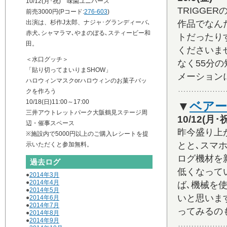
10/12(月･祝) 味園ユニバース
TRIGGE
前売3000円(Pコード:
276-603
)
出演は、杉作J太郎、ナジャ･グランディーバ､
作品でなん
赤犬､シャマラマ､やまのぼる､スティービー和
トだったりす
田。
くださいま
＜水口グッチ＞
なく55分
「貼り切ってまいりまSHOW」
メーション
ハロウィンマスクorハロウィンのお菓子バッ
クを作ろう
10/18(日)11:00～17:00
▼
ベアー
三井アウトレットパーク大阪鶴見ステージ周
10/12(
辺・催事スペース
昨今盛り上
※施設内で5000円以上のご購入レシートを提
とと､スマ
示いただくと参加無料。
ログ機材を
過去ログ
低くなって
●
2014年3月
●
2014年4月
ば､機械を
●
2014年5月
いと思いま
●
2014年6月
●
2014年7月
ってみるの
●
2014年8月
●
2014年9月