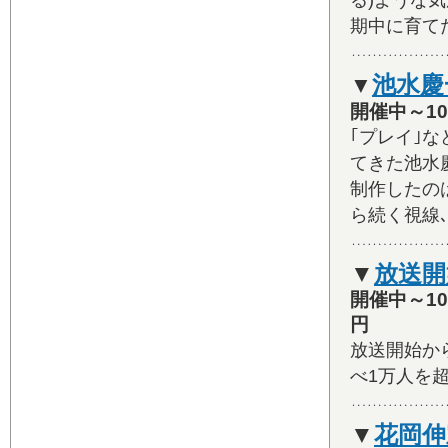
る)ような気
期中に育て
池水慶
▼
開催中～10
｢プレイ｣
てきた池水
制作したのは
ら続く視線
▼
放送開
開催中～10
円
放送開始か
べ1万人を
▼
花岡伸宏｢