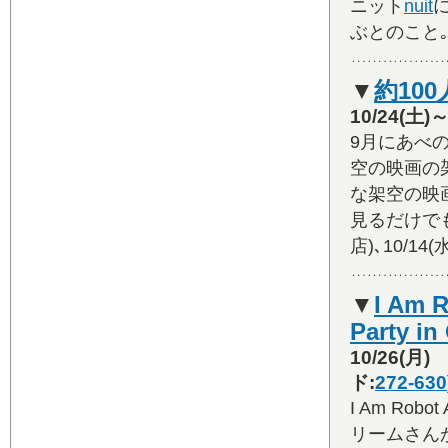
ニット
nuit
ぶとのこと｡
▼
約10
10/24(
9月にあべ
空の映画の
な架空の映
見るだけでも
店)､10/1
▼
I Am 
Party in
10/26(
ド:
272-630
I Am Ro
リームさん