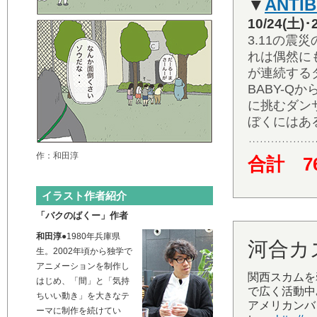
▼
ANTIB
10/24(土
3.11の震
れは偶然に
が連続する
BABY-Qか
に挑むダン
ぼくにはあ
作：和田淳
合計 7
イラスト作者紹介
「バクのばくー」作者
和田淳
●1980年兵庫県
河合カ
生。2002年頃から独学で
アニメーションを制作し
関西スカムを
はじめ、「間」と「気持
で広く活動中
ちいい動き」を大きなテ
アメリカンバ
ーマに制作を続けてい