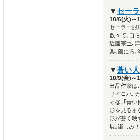
▼
セーラ
10/6(火
セーラー服
数々で､自
近藤宗臣､津
楽､幽にろ､
▼
蒼い人
10/9(金
出品作家は､
リイロハ､カ
ゃ@｡｢青い
形を見るま
形が蒼く映
展｡楽しみ