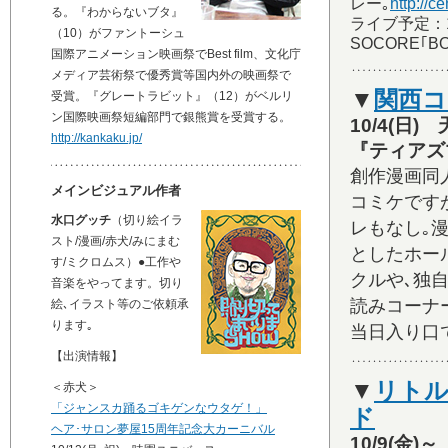
レー｡
http://c
る。『わからないブタ』
ライブ予定：1
（10）がファントーシュ
SOCORE｢BO
国際アニメーション映画祭でBest film、文化庁
メディア芸術祭で優秀賞等国内外の映画祭で
▼
関西コ
受賞。『グレートラビット』（12）がベルリ
ン国際映画祭短編部門で銀熊賞を受賞する。
10/4(日
http://kankaku.jp/
『ティアズ
創作漫画同
メインビジュアル作者
コミケです
水口グッチ
（切り絵イラ
レもなし｡
スト/漫画/赤犬/みにまむ
としたホー
す/ミクロムス）●工作や
クルや､独
音楽をやってます。切り
読みコーナ
絵､イラスト等のご依頼承
ります｡
当日入り口
【出演情報】
▼
リトル
＜赤犬＞
「ジャンスカ踊るゴキゲンなウタゲ！」
ド
ヘア･サロン夢屋15周年記念大カーニバル
10/9(金