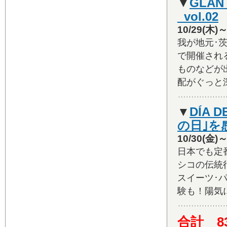
▼
GLAN
_vol.02
10/29(木
我が地元･茨
で開催され
ものなどが
配がぐっと
▼
DÍA 
の日｣を
10/30(金
日本でも定
シコの伝統
スイーツ･
験も！陽気
合計 8